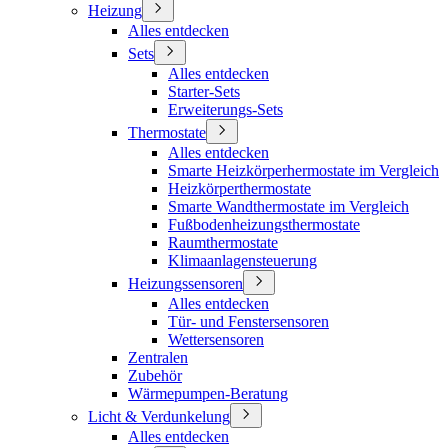
Heizung
Alles entdecken
Sets
Alles entdecken
Starter-Sets
Erweiterungs-Sets
Thermostate
Alles entdecken
Smarte Heizkörperhermostate im Vergleich
Heizkörperthermostate
Smarte Wandthermostate im Vergleich
Fußbodenheizungsthermostate
Raumthermostate
Klimaanlagensteuerung
Heizungssensoren
Alles entdecken
Tür- und Fenstersensoren
Wettersensoren
Zentralen
Zubehör
Wärmepumpen-Beratung
Licht & Verdunkelung
Alles entdecken