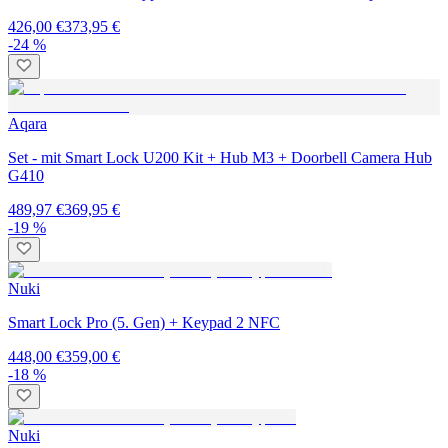
426,00 €
373,95 €
-24 %
Aqara
Set - mit Smart Lock U200 Kit + Hub M3 + Doorbell Camera Hub
G410
489,97 €
369,95 €
-19 %
Nuki
Smart Lock Pro (5. Gen) + Keypad 2 NFC
448,00 €
359,00 €
-18 %
Nuki