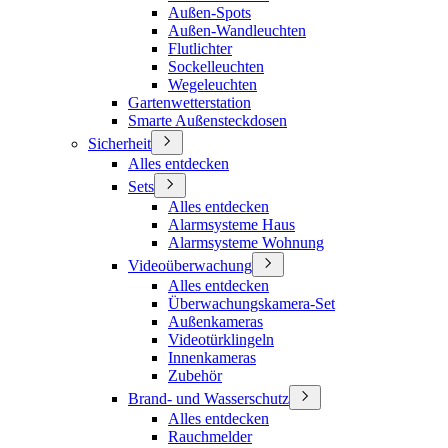
Außen-Spots
Außen-Wandleuchten
Flutlichter
Sockelleuchten
Wegeleuchten
Gartenwetterstation
Smarte Außensteckdosen
Sicherheit
Alles entdecken
Sets
Alles entdecken
Alarmsysteme Haus
Alarmsysteme Wohnung
Videoüberwachung
Alles entdecken
Überwachungskamera-Set
Außenkameras
Videotürklingeln
Innenkameras
Zubehör
Brand- und Wasserschutz
Alles entdecken
Rauchmelder