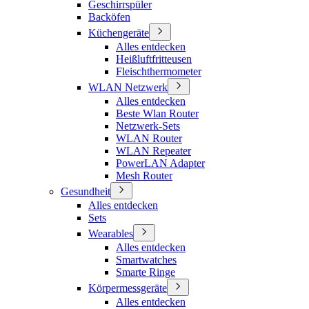
Geschirrspüler
Backöfen
Küchengeräte
Alles entdecken
Heißluftfritteusen
Fleischthermometer
WLAN Netzwerk
Alles entdecken
Beste Wlan Router
Netzwerk-Sets
WLAN Router
WLAN Repeater
PowerLAN Adapter
Mesh Router
Gesundheit
Alles entdecken
Sets
Wearables
Alles entdecken
Smartwatches
Smarte Ringe
Körpermessgeräte
Alles entdecken