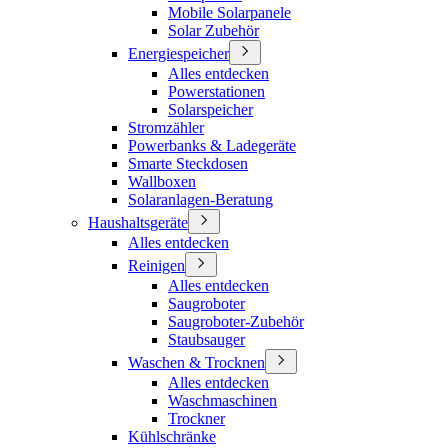
Mobile Solarpanele
Solar Zubehör
Energiespeicher
Alles entdecken
Powerstationen
Solarspeicher
Stromzähler
Powerbanks & Ladegeräte
Smarte Steckdosen
Wallboxen
Solaranlagen-Beratung
Haushaltsgeräte
Alles entdecken
Reinigen
Alles entdecken
Saugroboter
Saugroboter-Zubehör
Staubsauger
Waschen & Trocknen
Alles entdecken
Waschmaschinen
Trockner
Kühlschränke