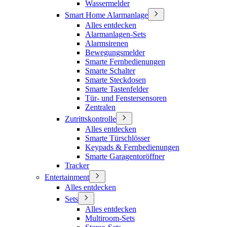
Wassermelder
Smart Home Alarmanlage
Alles entdecken
Alarmanlagen-Sets
Alarmsirenen
Bewegungsmelder
Smarte Fernbedienungen
Smarte Schalter
Smarte Steckdosen
Smarte Tastenfelder
Tür- und Fenstersensoren
Zentralen
Zutrittskontrolle
Alles entdecken
Smarte Türschlösser
Keypads & Fernbedienungen
Smarte Garagentoröffner
Tracker
Entertainment
Alles entdecken
Sets
Alles entdecken
Multiroom-Sets