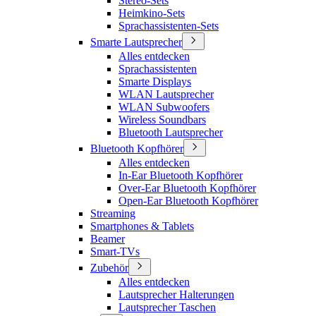
Stereo-Sets
Heimkino-Sets
Sprachassistenten-Sets
Smarte Lautsprecher
Alles entdecken
Sprachassistenten
Smarte Displays
WLAN Lautsprecher
WLAN Subwoofers
Wireless Soundbars
Bluetooth Lautsprecher
Bluetooth Kopfhörer
Alles entdecken
In-Ear Bluetooth Kopfhörer
Over-Ear Bluetooth Kopfhörer
Open-Ear Bluetooth Kopfhörer
Streaming
Smartphones & Tablets
Beamer
Smart-TVs
Zubehör
Alles entdecken
Lautsprecher Halterungen
Lautsprecher Taschen