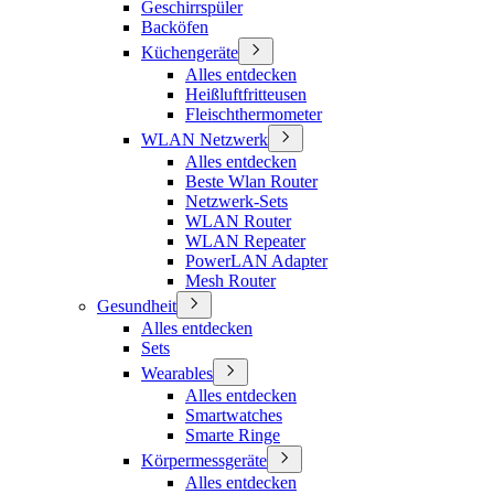
Geschirrspüler
Backöfen
Küchengeräte
Alles entdecken
Heißluftfritteusen
Fleischthermometer
WLAN Netzwerk
Alles entdecken
Beste Wlan Router
Netzwerk-Sets
WLAN Router
WLAN Repeater
PowerLAN Adapter
Mesh Router
Gesundheit
Alles entdecken
Sets
Wearables
Alles entdecken
Smartwatches
Smarte Ringe
Körpermessgeräte
Alles entdecken