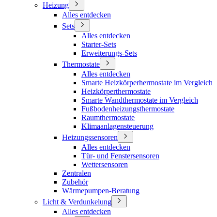
Heizung
Alles entdecken
Sets
Alles entdecken
Starter-Sets
Erweiterungs-Sets
Thermostate
Alles entdecken
Smarte Heizkörperhermostate im Vergleich
Heizkörperthermostate
Smarte Wandthermostate im Vergleich
Fußbodenheizungsthermostate
Raumthermostate
Klimaanlagensteuerung
Heizungssensoren
Alles entdecken
Tür- und Fenstersensoren
Wettersensoren
Zentralen
Zubehör
Wärmepumpen-Beratung
Licht & Verdunkelung
Alles entdecken