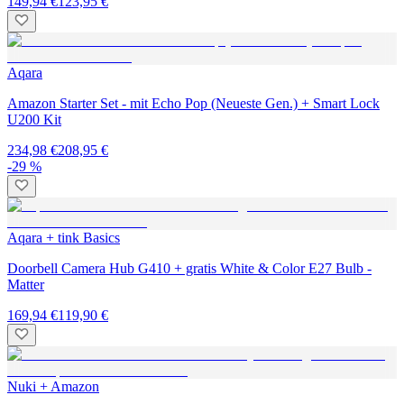
149,94 €
123,95 €
Aqara
Amazon Starter Set - mit Echo Pop (Neueste Gen.) + Smart Lock
U200 Kit
234,98 €
208,95 €
-29 %
Aqara + tink Basics
Doorbell Camera Hub G410 + gratis White & Color E27 Bulb -
Matter
169,94 €
119,90 €
Nuki + Amazon