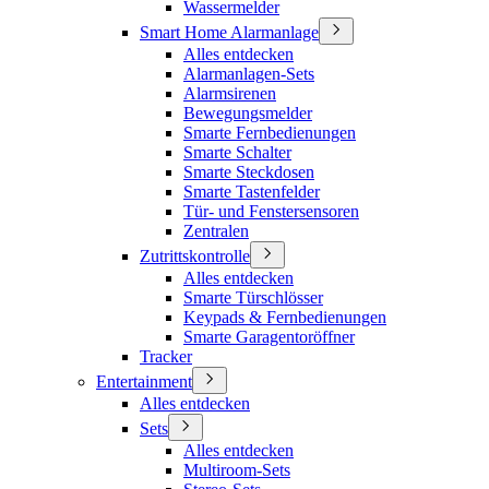
Wassermelder
Smart Home Alarmanlage
Alles entdecken
Alarmanlagen-Sets
Alarmsirenen
Bewegungsmelder
Smarte Fernbedienungen
Smarte Schalter
Smarte Steckdosen
Smarte Tastenfelder
Tür- und Fenstersensoren
Zentralen
Zutrittskontrolle
Alles entdecken
Smarte Türschlösser
Keypads & Fernbedienungen
Smarte Garagentoröffner
Tracker
Entertainment
Alles entdecken
Sets
Alles entdecken
Multiroom-Sets