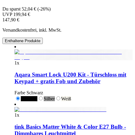
Du sparst
52,04 €
(
-26%
)
UVP
199,94 €
147,90 €
Versandkostenfrei, inkl. MwSt.
Enthaltene Produkte
1
x
Aqara Smart Lock U200 Kit - Türschloss mit
Keypad + gratis Fob und Zubehör
Farbe
Schwarz
Schwarz
Silber
Weiß
1
x
tink Basics Matter White & Color E27 Bulb -
Dimmbares Leuchtmittel