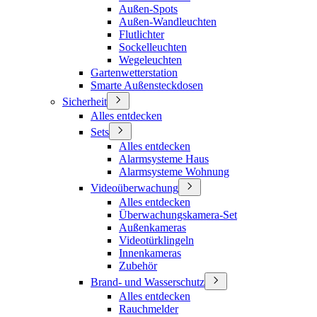
Außen-Spots
Außen-Wandleuchten
Flutlichter
Sockelleuchten
Wegeleuchten
Gartenwetterstation
Smarte Außensteckdosen
Sicherheit
Alles entdecken
Sets
Alles entdecken
Alarmsysteme Haus
Alarmsysteme Wohnung
Videoüberwachung
Alles entdecken
Überwachungskamera-Set
Außenkameras
Videotürklingeln
Innenkameras
Zubehör
Brand- und Wasserschutz
Alles entdecken
Rauchmelder