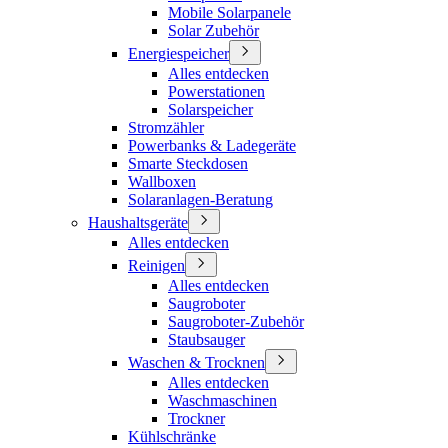
Mobile Solarpanele
Solar Zubehör
Energiespeicher
Alles entdecken
Powerstationen
Solarspeicher
Stromzähler
Powerbanks & Ladegeräte
Smarte Steckdosen
Wallboxen
Solaranlagen-Beratung
Haushaltsgeräte
Alles entdecken
Reinigen
Alles entdecken
Saugroboter
Saugroboter-Zubehör
Staubsauger
Waschen & Trocknen
Alles entdecken
Waschmaschinen
Trockner
Kühlschränke