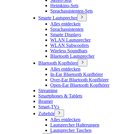
Stereo-Sets
Heimkino-Sets
Sprachassistenten-Sets
Smarte Lautsprecher
Alles entdecken
Sprachassistenten
Smarte Displays
WLAN Lautsprecher
WLAN Subwoofers
Wireless Soundbars
Bluetooth Lautsprecher
Bluetooth Kopfhörer
Alles entdecken
In-Ear Bluetooth Kopfhörer
Over-Ear Bluetooth Kopfhörer
Open-Ear Bluetooth Kopfhörer
Streaming
Smartphones & Tablets
Beamer
Smart-TVs
Zubehör
Alles entdecken
Lautsprecher Halterungen
Lautsprecher Taschen