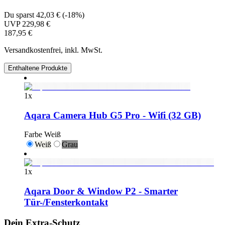
Du sparst
42,03 €
(
-18%
)
UVP
229,98 €
187,95 €
Versandkostenfrei, inkl. MwSt.
Enthaltene Produkte
1
x
Aqara Camera Hub G5 Pro - Wifi (32 GB)
Farbe
Weiß
Weiß
Grau
1
x
Aqara Door & Window P2 - Smarter
Tür-/Fensterkontakt
Dein Extra-Schutz