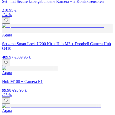
Set - mit Secure kabelgebundene Kamera + 2 Kontaktsensoren
218,95 €
-24 %
Aqara
Set - mit Smart Lock U200 Kit + Hub M3 + Doorbell Camera Hub
G410
489,97 €
369,95 €
Aqara
Hub M100 + Camera E1
99,98 €
93,95 €
-25 %
Aqara