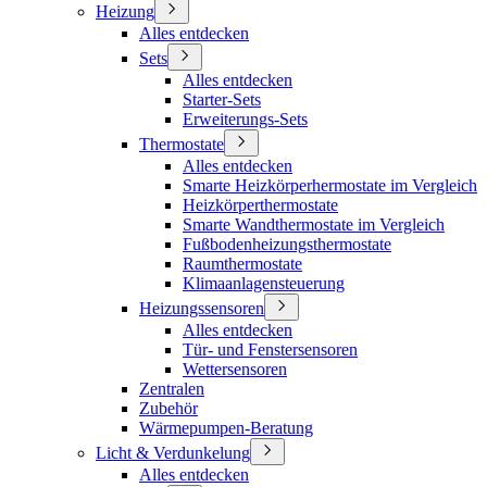
Heizung
Alles entdecken
Sets
Alles entdecken
Starter-Sets
Erweiterungs-Sets
Thermostate
Alles entdecken
Smarte Heizkörperhermostate im Vergleich
Heizkörperthermostate
Smarte Wandthermostate im Vergleich
Fußbodenheizungsthermostate
Raumthermostate
Klimaanlagensteuerung
Heizungssensoren
Alles entdecken
Tür- und Fenstersensoren
Wettersensoren
Zentralen
Zubehör
Wärmepumpen-Beratung
Licht & Verdunkelung
Alles entdecken