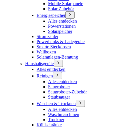
Mobile Solarpanele
Solar Zubehör
Energiespeicher
Alles entdecken
Powerstationen
Solarspeicher
Stromzähler
Powerbanks & Ladegeräte
Smarte Steckdosen
Wallboxen
Solaranlagen-Beratung
Haushaltsgeräte
Alles entdecken
Reinigen
Alles entdecken
Saugroboter
Saugroboter-Zubehör
Staubsauger
Waschen & Trocknen
Alles entdecken
Waschmaschinen
Trockner
Kühlschränke