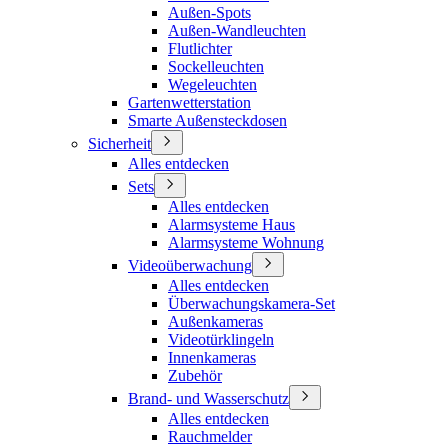
Außen-Spots
Außen-Wandleuchten
Flutlichter
Sockelleuchten
Wegeleuchten
Gartenwetterstation
Smarte Außensteckdosen
Sicherheit
Alles entdecken
Sets
Alles entdecken
Alarmsysteme Haus
Alarmsysteme Wohnung
Videoüberwachung
Alles entdecken
Überwachungskamera-Set
Außenkameras
Videotürklingeln
Innenkameras
Zubehör
Brand- und Wasserschutz
Alles entdecken
Rauchmelder