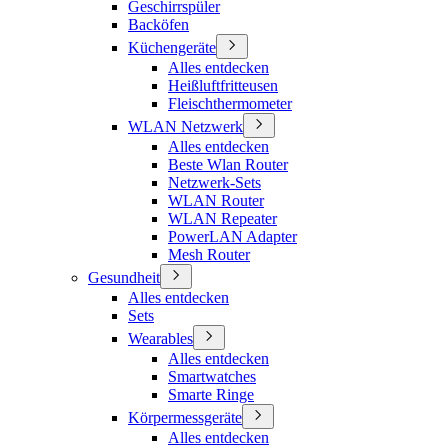
Geschirrspüler
Backöfen
Küchengeräte
Alles entdecken
Heißluftfritteusen
Fleischthermometer
WLAN Netzwerk
Alles entdecken
Beste Wlan Router
Netzwerk-Sets
WLAN Router
WLAN Repeater
PowerLAN Adapter
Mesh Router
Gesundheit
Alles entdecken
Sets
Wearables
Alles entdecken
Smartwatches
Smarte Ringe
Körpermessgeräte
Alles entdecken