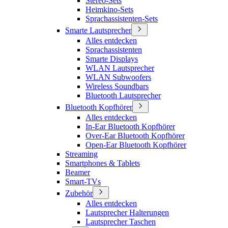
Stereo-Sets
Heimkino-Sets
Sprachassistenten-Sets
Smarte Lautsprecher
Alles entdecken
Sprachassistenten
Smarte Displays
WLAN Lautsprecher
WLAN Subwoofers
Wireless Soundbars
Bluetooth Lautsprecher
Bluetooth Kopfhörer
Alles entdecken
In-Ear Bluetooth Kopfhörer
Over-Ear Bluetooth Kopfhörer
Open-Ear Bluetooth Kopfhörer
Streaming
Smartphones & Tablets
Beamer
Smart-TVs
Zubehör
Alles entdecken
Lautsprecher Halterungen
Lautsprecher Taschen