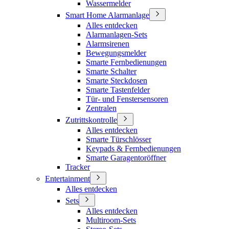
Wassermelder
Smart Home Alarmanlage
Alles entdecken
Alarmanlagen-Sets
Alarmsirenen
Bewegungsmelder
Smarte Fernbedienungen
Smarte Schalter
Smarte Steckdosen
Smarte Tastenfelder
Tür- und Fenstersensoren
Zentralen
Zutrittskontrolle
Alles entdecken
Smarte Türschlösser
Keypads & Fernbedienungen
Smarte Garagentoröffner
Tracker
Entertainment
Alles entdecken
Sets
Alles entdecken
Multiroom-Sets