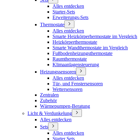
Alles entdecken
Starter-Sets
Erweiterungs-Sets
Thermostate
Alles entdecken
Smarte Heizkörperhermostate im Vergleich
Heizkörperthermostate
Smarte Wandthermostate im Vergleich
Fußbodenheizungsthermostate
Raumthermostate
Klimaanlagensteuerung
Heizungssensoren
Alles entdecken
Tür- und Fenstersensoren
Wettersensoren
Zentralen
Zubehör
Wärmepumpen-Beratung
Licht & Verdunkelung
Alles entdecken
Sets
Alles entdecken
Starter Sets