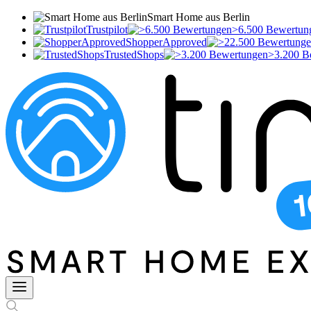
Smart Home aus Berlin
Trustpilot
>6.500 Bewertun
ShopperApproved
TrustedShops
>3.200 B