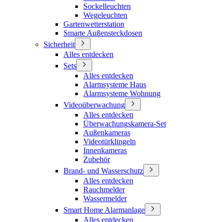
Sockelleuchten
Wegeleuchten
Gartenwetterstation
Smarte Außensteckdosen
Sicherheit
Alles entdecken
Sets
Alles entdecken
Alarmsysteme Haus
Alarmsysteme Wohnung
Videoüberwachung
Alles entdecken
Überwachungskamera-Set
Außenkameras
Videotürklingeln
Innenkameras
Zubehör
Brand- und Wasserschutz
Alles entdecken
Rauchmelder
Wassermelder
Smart Home Alarmanlage
Alles entdecken