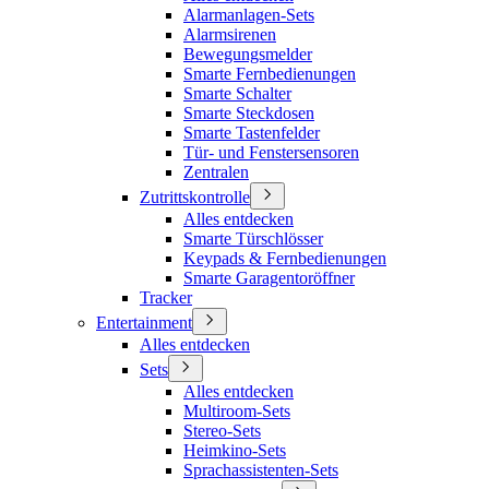
Alarmanlagen-Sets
Alarmsirenen
Bewegungsmelder
Smarte Fernbedienungen
Smarte Schalter
Smarte Steckdosen
Smarte Tastenfelder
Tür- und Fenstersensoren
Zentralen
Zutrittskontrolle
Alles entdecken
Smarte Türschlösser
Keypads & Fernbedienungen
Smarte Garagentoröffner
Tracker
Entertainment
Alles entdecken
Sets
Alles entdecken
Multiroom-Sets
Stereo-Sets
Heimkino-Sets
Sprachassistenten-Sets