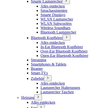
Smarte Lautsprecher
Alles entdecken
Sprachassistenten
Smarte Displays
WLAN Lautsprecher
WLAN Subwoofers
Wireless Soundbars
Bluetooth Lautsprecher
Bluetooth Kopfhörer
Alles entdecken
In-Ear Bluetooth Kopfhörer
Over-Ear Bluetooth Kopfhörer
Open-Ear Bluetooth Kopfhörer
Streaming
Smartphones & Tablets
Beamer
Smart-TVs
Zubehör
Alles entdecken
Lautsprecher Halterungen
Lautsprecher Taschen
Heizung
Alles entdecken
Sets