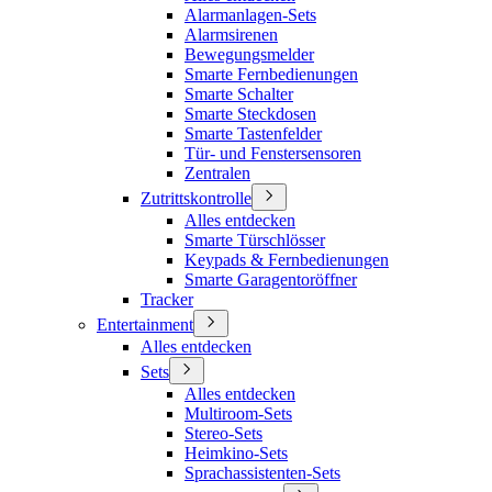
Alarmanlagen-Sets
Alarmsirenen
Bewegungsmelder
Smarte Fernbedienungen
Smarte Schalter
Smarte Steckdosen
Smarte Tastenfelder
Tür- und Fenstersensoren
Zentralen
Zutrittskontrolle
Alles entdecken
Smarte Türschlösser
Keypads & Fernbedienungen
Smarte Garagentoröffner
Tracker
Entertainment
Alles entdecken
Sets
Alles entdecken
Multiroom-Sets
Stereo-Sets
Heimkino-Sets
Sprachassistenten-Sets