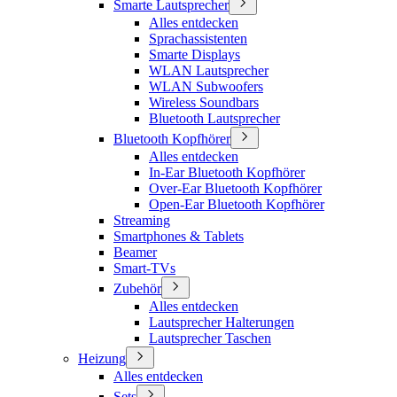
Smarte Lautsprecher
Alles entdecken
Sprachassistenten
Smarte Displays
WLAN Lautsprecher
WLAN Subwoofers
Wireless Soundbars
Bluetooth Lautsprecher
Bluetooth Kopfhörer
Alles entdecken
In-Ear Bluetooth Kopfhörer
Over-Ear Bluetooth Kopfhörer
Open-Ear Bluetooth Kopfhörer
Streaming
Smartphones & Tablets
Beamer
Smart-TVs
Zubehör
Alles entdecken
Lautsprecher Halterungen
Lautsprecher Taschen
Heizung
Alles entdecken
Sets