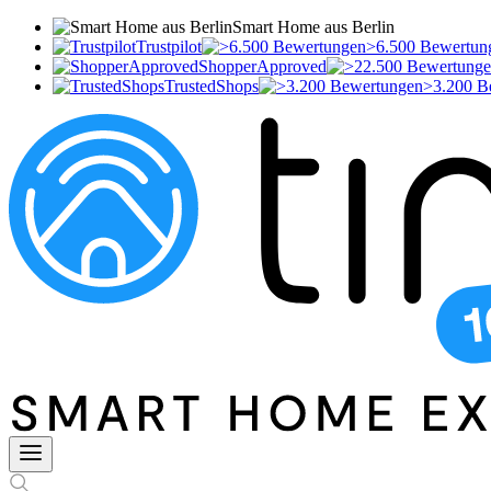
Smart Home aus Berlin
Trustpilot
>6.500 Bewertun
ShopperApproved
TrustedShops
>3.200 B