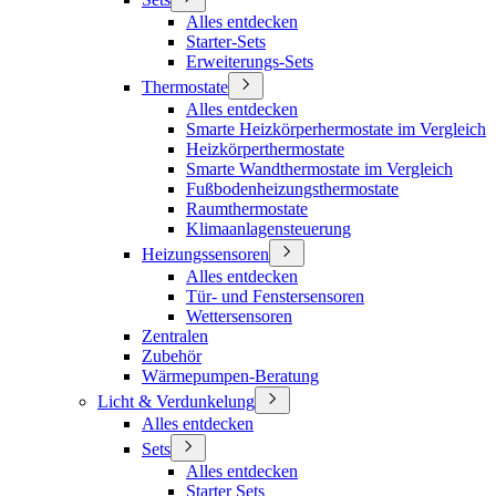
Alles entdecken
Starter-Sets
Erweiterungs-Sets
Thermostate
Alles entdecken
Smarte Heizkörperhermostate im Vergleich
Heizkörperthermostate
Smarte Wandthermostate im Vergleich
Fußbodenheizungsthermostate
Raumthermostate
Klimaanlagensteuerung
Heizungssensoren
Alles entdecken
Tür- und Fenstersensoren
Wettersensoren
Zentralen
Zubehör
Wärmepumpen-Beratung
Licht & Verdunkelung
Alles entdecken
Sets
Alles entdecken
Starter Sets