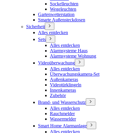
Sockelleuchten
Wegeleuchten
Gartenwetterstation
Smarte Außensteckdosen
Sicherheit
Alles entdecken
Sets
Alles entdecken
Alarmsysteme Haus
Alarmsysteme Wohnung
Videoüberwachung
Alles entdecken
Überwachungskamera-Set
Außenkameras
Videotürklingeln
Innenkameras
Zubehör
Brand- und Wasserschutz
Alles entdecken
Rauchmelder
Wassermelder
Smart Home Alarmanlage
Alles entdecken