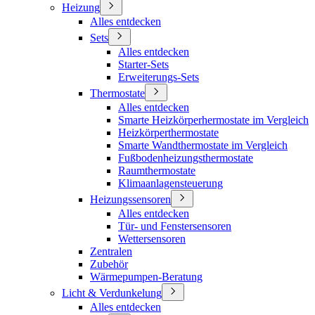
Heizung
Alles entdecken
Sets
Alles entdecken
Starter-Sets
Erweiterungs-Sets
Thermostate
Alles entdecken
Smarte Heizkörperhermostate im Vergleich
Heizkörperthermostate
Smarte Wandthermostate im Vergleich
Fußbodenheizungsthermostate
Raumthermostate
Klimaanlagensteuerung
Heizungssensoren
Alles entdecken
Tür- und Fenstersensoren
Wettersensoren
Zentralen
Zubehör
Wärmepumpen-Beratung
Licht & Verdunkelung
Alles entdecken