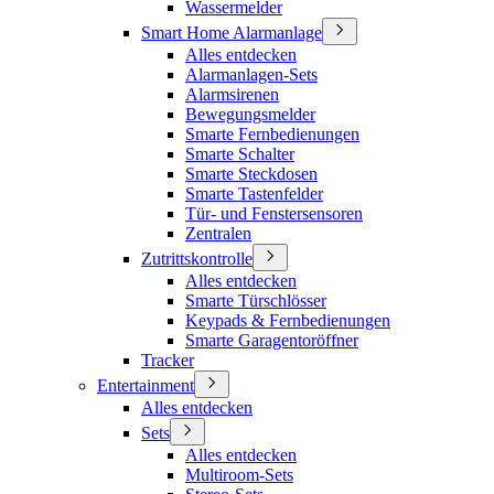
Wassermelder
Smart Home Alarmanlage
Alles entdecken
Alarmanlagen-Sets
Alarmsirenen
Bewegungsmelder
Smarte Fernbedienungen
Smarte Schalter
Smarte Steckdosen
Smarte Tastenfelder
Tür- und Fenstersensoren
Zentralen
Zutrittskontrolle
Alles entdecken
Smarte Türschlösser
Keypads & Fernbedienungen
Smarte Garagentoröffner
Tracker
Entertainment
Alles entdecken
Sets
Alles entdecken
Multiroom-Sets