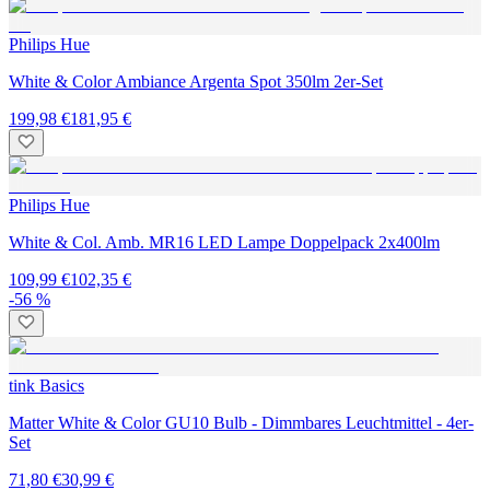
Philips Hue
White & Color Ambiance Argenta Spot 350lm 2er-Set
199,98 €
181,95 €
Philips Hue
White & Col. Amb. MR16 LED Lampe Doppelpack 2x400lm
109,99 €
102,35 €
-56 %
tink Basics
Matter White & Color GU10 Bulb - Dimmbares Leuchtmittel - 4er-
Set
71,80 €
30,99 €