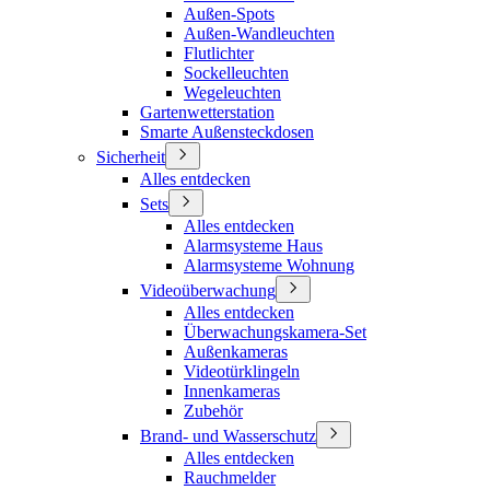
Außen-Spots
Außen-Wandleuchten
Flutlichter
Sockelleuchten
Wegeleuchten
Gartenwetterstation
Smarte Außensteckdosen
Sicherheit
Alles entdecken
Sets
Alles entdecken
Alarmsysteme Haus
Alarmsysteme Wohnung
Videoüberwachung
Alles entdecken
Überwachungskamera-Set
Außenkameras
Videotürklingeln
Innenkameras
Zubehör
Brand- und Wasserschutz
Alles entdecken
Rauchmelder