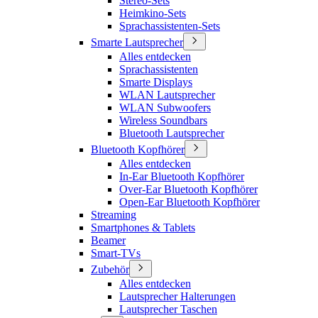
Stereo-Sets
Heimkino-Sets
Sprachassistenten-Sets
Smarte Lautsprecher
Alles entdecken
Sprachassistenten
Smarte Displays
WLAN Lautsprecher
WLAN Subwoofers
Wireless Soundbars
Bluetooth Lautsprecher
Bluetooth Kopfhörer
Alles entdecken
In-Ear Bluetooth Kopfhörer
Over-Ear Bluetooth Kopfhörer
Open-Ear Bluetooth Kopfhörer
Streaming
Smartphones & Tablets
Beamer
Smart-TVs
Zubehör
Alles entdecken
Lautsprecher Halterungen
Lautsprecher Taschen