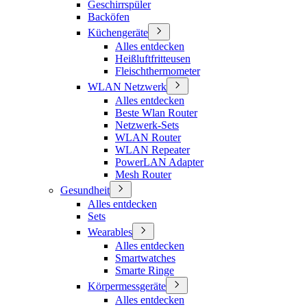
Geschirrspüler
Backöfen
Küchengeräte
Alles entdecken
Heißluftfritteusen
Fleischthermometer
WLAN Netzwerk
Alles entdecken
Beste Wlan Router
Netzwerk-Sets
WLAN Router
WLAN Repeater
PowerLAN Adapter
Mesh Router
Gesundheit
Alles entdecken
Sets
Wearables
Alles entdecken
Smartwatches
Smarte Ringe
Körpermessgeräte
Alles entdecken