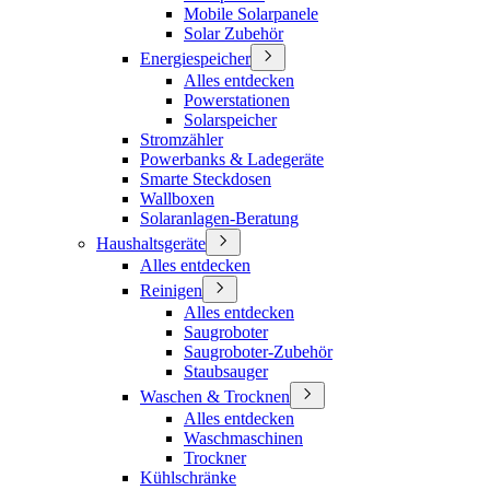
Mobile Solarpanele
Solar Zubehör
Energiespeicher
Alles entdecken
Powerstationen
Solarspeicher
Stromzähler
Powerbanks & Ladegeräte
Smarte Steckdosen
Wallboxen
Solaranlagen-Beratung
Haushaltsgeräte
Alles entdecken
Reinigen
Alles entdecken
Saugroboter
Saugroboter-Zubehör
Staubsauger
Waschen & Trocknen
Alles entdecken
Waschmaschinen
Trockner
Kühlschränke