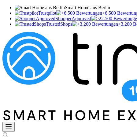
Smart Home aus Berlin
Trustpilot
>6.500 Bewertun
ShopperApproved
TrustedShops
>3.200 B