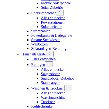
Mobile Solarpanele
Solar Zubehör
Energiespeicher
Alles entdecken
Powerstationen
Solarspeicher
Stromzähler
Powerbanks & Ladegeräte
Smarte Steckdosen
Wallboxen
Solaranlagen-Beratung
Haushaltsgeräte
Alles entdecken
Reinigen
Alles entdecken
Saugroboter
Saugroboter-Zubehör
Staubsauger
Waschen & Trocknen
Alles entdecken
Waschmaschinen
Trockner
Kühlschränke