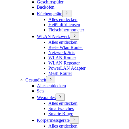
Geschirrspüler
Backöfen
Küchengeräte
Alles entdecken
Heißluftfritteusen
Fleischthermometer
WLAN Netzwerk
Alles entdecken
Beste Wlan Router
Netzwerk-Sets
WLAN Router
WLAN Repeater
PowerLAN Adapter
Mesh Router
Gesundheit
Alles entdecken
Sets
Wearables
Alles entdecken
Smartwatches
Smarte Ringe
Körpermessgeräte
Alles entdecken