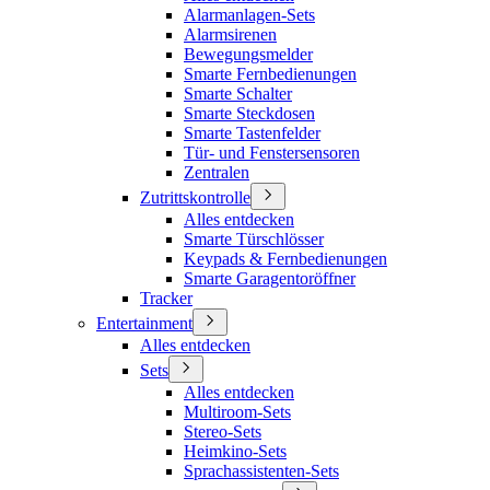
Alarmanlagen-Sets
Alarmsirenen
Bewegungsmelder
Smarte Fernbedienungen
Smarte Schalter
Smarte Steckdosen
Smarte Tastenfelder
Tür- und Fenstersensoren
Zentralen
Zutrittskontrolle
Alles entdecken
Smarte Türschlösser
Keypads & Fernbedienungen
Smarte Garagentoröffner
Tracker
Entertainment
Alles entdecken
Sets
Alles entdecken
Multiroom-Sets
Stereo-Sets
Heimkino-Sets
Sprachassistenten-Sets