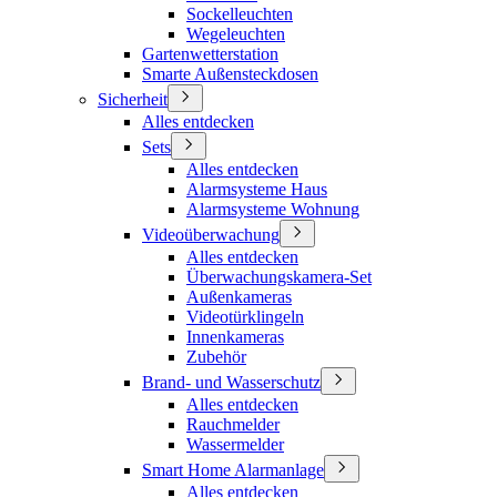
Sockelleuchten
Wegeleuchten
Gartenwetterstation
Smarte Außensteckdosen
Sicherheit
Alles entdecken
Sets
Alles entdecken
Alarmsysteme Haus
Alarmsysteme Wohnung
Videoüberwachung
Alles entdecken
Überwachungskamera-Set
Außenkameras
Videotürklingeln
Innenkameras
Zubehör
Brand- und Wasserschutz
Alles entdecken
Rauchmelder
Wassermelder
Smart Home Alarmanlage
Alles entdecken