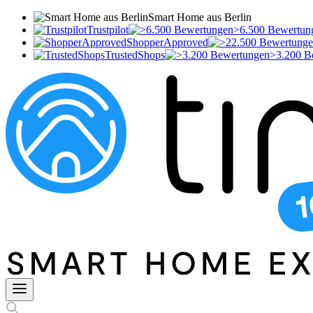
Smart Home aus Berlin
Trustpilot
>6.500 Bewertun
ShopperApproved
TrustedShops
>3.200 B