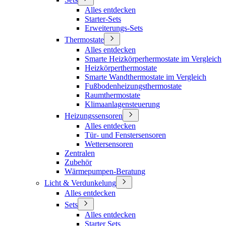
Alles entdecken
Starter-Sets
Erweiterungs-Sets
Thermostate
Alles entdecken
Smarte Heizkörperhermostate im Vergleich
Heizkörperthermostate
Smarte Wandthermostate im Vergleich
Fußbodenheizungsthermostate
Raumthermostate
Klimaanlagensteuerung
Heizungssensoren
Alles entdecken
Tür- und Fenstersensoren
Wettersensoren
Zentralen
Zubehör
Wärmepumpen-Beratung
Licht & Verdunkelung
Alles entdecken
Sets
Alles entdecken
Starter Sets