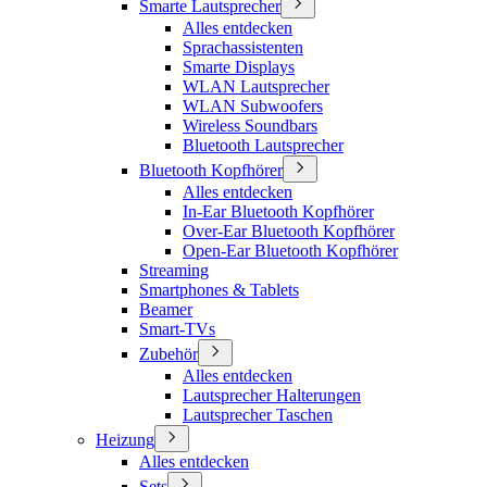
Smarte Lautsprecher
Alles entdecken
Sprachassistenten
Smarte Displays
WLAN Lautsprecher
WLAN Subwoofers
Wireless Soundbars
Bluetooth Lautsprecher
Bluetooth Kopfhörer
Alles entdecken
In-Ear Bluetooth Kopfhörer
Over-Ear Bluetooth Kopfhörer
Open-Ear Bluetooth Kopfhörer
Streaming
Smartphones & Tablets
Beamer
Smart-TVs
Zubehör
Alles entdecken
Lautsprecher Halterungen
Lautsprecher Taschen
Heizung
Alles entdecken
Sets