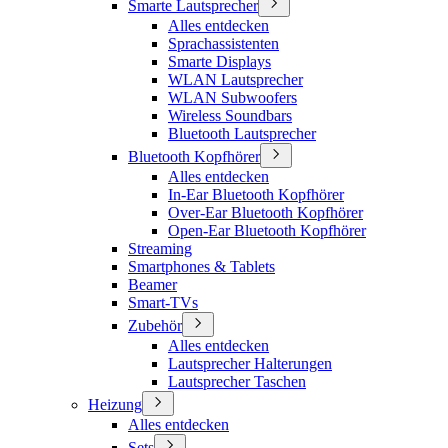
Smarte Lautsprecher
Alles entdecken
Sprachassistenten
Smarte Displays
WLAN Lautsprecher
WLAN Subwoofers
Wireless Soundbars
Bluetooth Lautsprecher
Bluetooth Kopfhörer
Alles entdecken
In-Ear Bluetooth Kopfhörer
Over-Ear Bluetooth Kopfhörer
Open-Ear Bluetooth Kopfhörer
Streaming
Smartphones & Tablets
Beamer
Smart-TVs
Zubehör
Alles entdecken
Lautsprecher Halterungen
Lautsprecher Taschen
Heizung
Alles entdecken
Sets