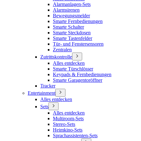
Alarmanlagen-Sets
Alarmsirenen
Bewegungsmelder
Smarte Fernbedienungen
Smarte Schalter
Smarte Steckdosen
Smarte Tastenfelder
Tür- und Fenstersensoren
Zentralen
Zutrittskontrolle
Alles entdecken
Smarte Türschlösser
Keypads & Fernbedienungen
Smarte Garagentoröffner
Tracker
Entertainment
Alles entdecken
Sets
Alles entdecken
Multiroom-Sets
Stereo-Sets
Heimkino-Sets
Sprachassistenten-Sets