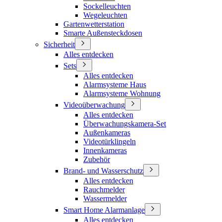
Sockelleuchten
Wegeleuchten
Gartenwetterstation
Smarte Außensteckdosen
Sicherheit
Alles entdecken
Sets
Alles entdecken
Alarmsysteme Haus
Alarmsysteme Wohnung
Videoüberwachung
Alles entdecken
Überwachungskamera-Set
Außenkameras
Videotürklingeln
Innenkameras
Zubehör
Brand- und Wasserschutz
Alles entdecken
Rauchmelder
Wassermelder
Smart Home Alarmanlage
Alles entdecken