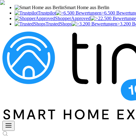
Smart Home aus Berlin
Trustpilot
>6.500 Bewertun
ShopperApproved
TrustedShops
>3.200 B