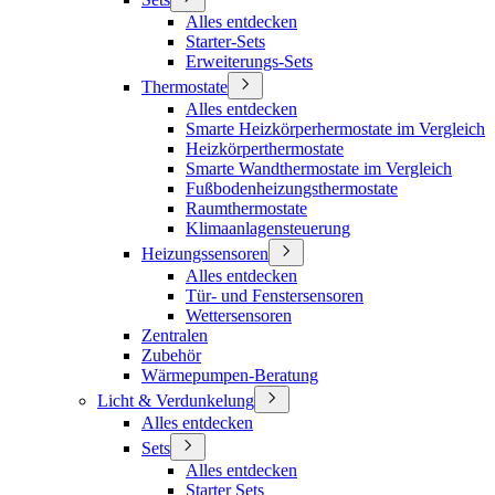
Alles entdecken
Starter-Sets
Erweiterungs-Sets
Thermostate
Alles entdecken
Smarte Heizkörperhermostate im Vergleich
Heizkörperthermostate
Smarte Wandthermostate im Vergleich
Fußbodenheizungsthermostate
Raumthermostate
Klimaanlagensteuerung
Heizungssensoren
Alles entdecken
Tür- und Fenstersensoren
Wettersensoren
Zentralen
Zubehör
Wärmepumpen-Beratung
Licht & Verdunkelung
Alles entdecken
Sets
Alles entdecken
Starter Sets