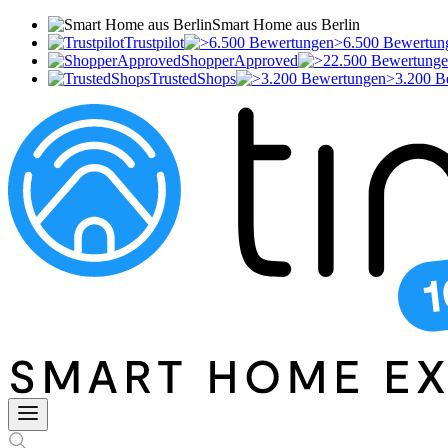
Smart Home aus Berlin
Trustpilot
>6.500 Bewertun
ShopperApproved
TrustedShops
>3.200 B