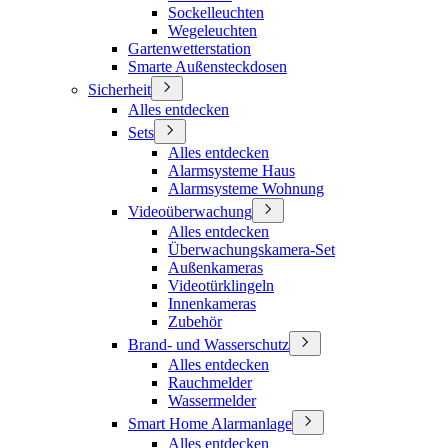
Sockelleuchten
Wegeleuchten
Gartenwetterstation
Smarte Außensteckdosen
Sicherheit
Alles entdecken
Sets
Alles entdecken
Alarmsysteme Haus
Alarmsysteme Wohnung
Videoüberwachung
Alles entdecken
Überwachungskamera-Set
Außenkameras
Videotürklingeln
Innenkameras
Zubehör
Brand- und Wasserschutz
Alles entdecken
Rauchmelder
Wassermelder
Smart Home Alarmanlage
Alles entdecken