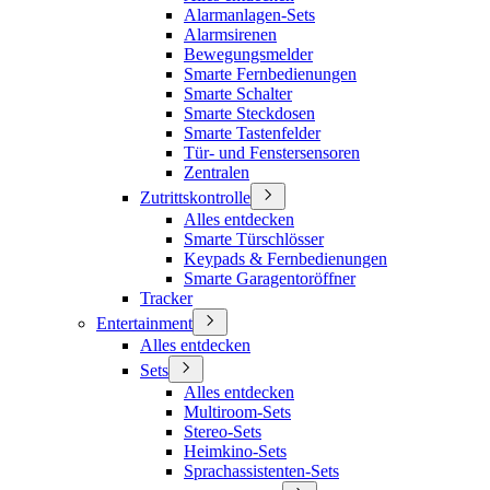
Alarmanlagen-Sets
Alarmsirenen
Bewegungsmelder
Smarte Fernbedienungen
Smarte Schalter
Smarte Steckdosen
Smarte Tastenfelder
Tür- und Fenstersensoren
Zentralen
Zutrittskontrolle
Alles entdecken
Smarte Türschlösser
Keypads & Fernbedienungen
Smarte Garagentoröffner
Tracker
Entertainment
Alles entdecken
Sets
Alles entdecken
Multiroom-Sets
Stereo-Sets
Heimkino-Sets
Sprachassistenten-Sets