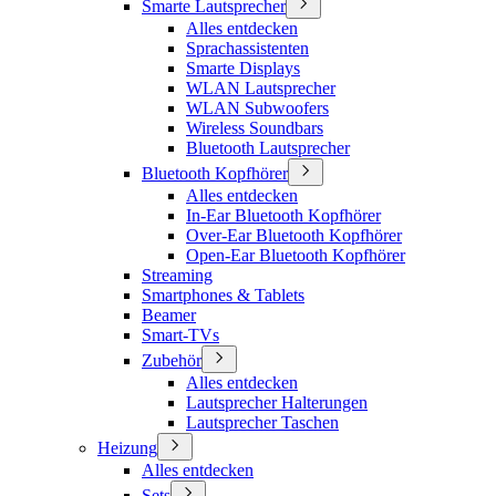
Smarte Lautsprecher
Alles entdecken
Sprachassistenten
Smarte Displays
WLAN Lautsprecher
WLAN Subwoofers
Wireless Soundbars
Bluetooth Lautsprecher
Bluetooth Kopfhörer
Alles entdecken
In-Ear Bluetooth Kopfhörer
Over-Ear Bluetooth Kopfhörer
Open-Ear Bluetooth Kopfhörer
Streaming
Smartphones & Tablets
Beamer
Smart-TVs
Zubehör
Alles entdecken
Lautsprecher Halterungen
Lautsprecher Taschen
Heizung
Alles entdecken
Sets