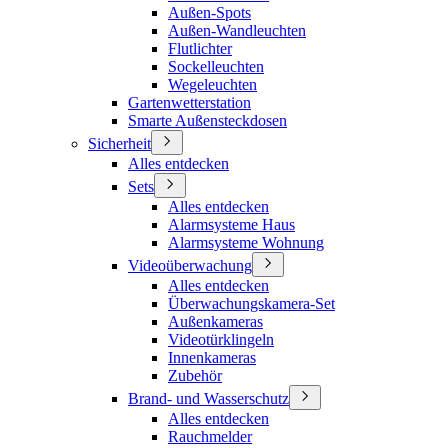
Außen-Spots
Außen-Wandleuchten
Flutlichter
Sockelleuchten
Wegeleuchten
Gartenwetterstation
Smarte Außensteckdosen
Sicherheit
Alles entdecken
Sets
Alles entdecken
Alarmsysteme Haus
Alarmsysteme Wohnung
Videoüberwachung
Alles entdecken
Überwachungskamera-Set
Außenkameras
Videotürklingeln
Innenkameras
Zubehör
Brand- und Wasserschutz
Alles entdecken
Rauchmelder