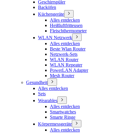
Geschirrspüler
Backöfen
Küchengeräte
Alles entdecken
Heißluftfritteusen
Fleischthermometer
WLAN Netzwerk
Alles entdecken
Beste Wlan Router
Netzwerk-Sets
WLAN Router
WLAN Repeater
PowerLAN Adapter
Mesh Router
Gesundheit
Alles entdecken
Sets
Wearables
Alles entdecken
Smartwatches
Smarte Ringe
Körpermessgeräte
Alles entdecken