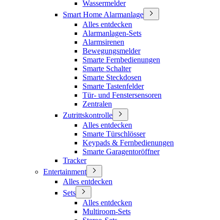
Wassermelder
Smart Home Alarmanlage
Alles entdecken
Alarmanlagen-Sets
Alarmsirenen
Bewegungsmelder
Smarte Fernbedienungen
Smarte Schalter
Smarte Steckdosen
Smarte Tastenfelder
Tür- und Fenstersensoren
Zentralen
Zutrittskontrolle
Alles entdecken
Smarte Türschlösser
Keypads & Fernbedienungen
Smarte Garagentoröffner
Tracker
Entertainment
Alles entdecken
Sets
Alles entdecken
Multiroom-Sets