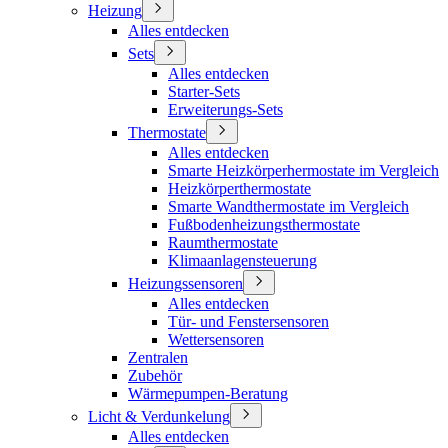
Heizung
Alles entdecken
Sets
Alles entdecken
Starter-Sets
Erweiterungs-Sets
Thermostate
Alles entdecken
Smarte Heizkörperhermostate im Vergleich
Heizkörperthermostate
Smarte Wandthermostate im Vergleich
Fußbodenheizungsthermostate
Raumthermostate
Klimaanlagensteuerung
Heizungssensoren
Alles entdecken
Tür- und Fenstersensoren
Wettersensoren
Zentralen
Zubehör
Wärmepumpen-Beratung
Licht & Verdunkelung
Alles entdecken