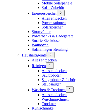
Mobile Solarpanele
Solar Zubehör
Energiespeicher
Alles entdecken
Powerstationen
Solarspeicher
Stromzähler
Powerbanks & Ladegeräte
Smarte Steckdosen
Wallboxen
Solaranlagen-Beratung
Haushaltsgeräte
Alles entdecken
Reinigen
Alles entdecken
Saugroboter
Saugroboter-Zubehör
Staubsauger
Waschen & Trocknen
Alles entdecken
Waschmaschinen
Trockner
Kühlschränke