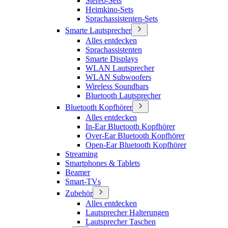
Stereo-Sets
Heimkino-Sets
Sprachassistenten-Sets
Smarte Lautsprecher
Alles entdecken
Sprachassistenten
Smarte Displays
WLAN Lautsprecher
WLAN Subwoofers
Wireless Soundbars
Bluetooth Lautsprecher
Bluetooth Kopfhörer
Alles entdecken
In-Ear Bluetooth Kopfhörer
Over-Ear Bluetooth Kopfhörer
Open-Ear Bluetooth Kopfhörer
Streaming
Smartphones & Tablets
Beamer
Smart-TVs
Zubehör
Alles entdecken
Lautsprecher Halterungen
Lautsprecher Taschen