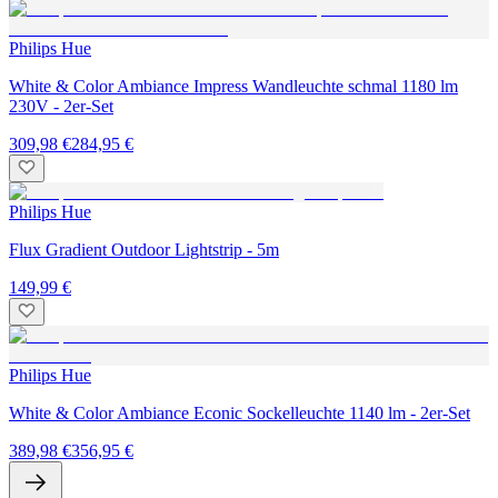
Philips Hue
White & Color Ambiance Impress Wandleuchte schmal 1180 lm
230V - 2er-Set
309,98 €
284,95 €
Philips Hue
Flux Gradient Outdoor Lightstrip - 5m
149,99 €
Philips Hue
White & Color Ambiance Econic Sockelleuchte 1140 lm - 2er-Set
389,98 €
356,95 €