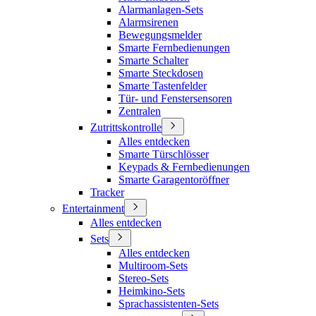
Alarmanlagen-Sets
Alarmsirenen
Bewegungsmelder
Smarte Fernbedienungen
Smarte Schalter
Smarte Steckdosen
Smarte Tastenfelder
Tür- und Fenstersensoren
Zentralen
Zutrittskontrolle
Alles entdecken
Smarte Türschlösser
Keypads & Fernbedienungen
Smarte Garagentoröffner
Tracker
Entertainment
Alles entdecken
Sets
Alles entdecken
Multiroom-Sets
Stereo-Sets
Heimkino-Sets
Sprachassistenten-Sets