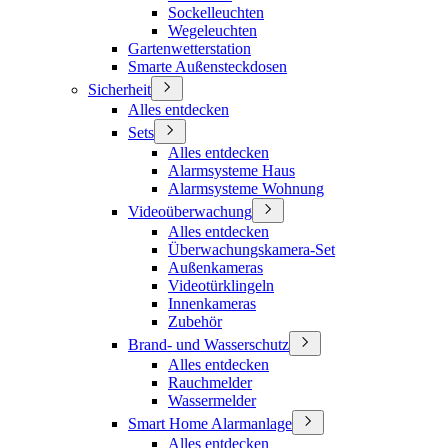
Sockelleuchten
Wegeleuchten
Gartenwetterstation
Smarte Außensteckdosen
Sicherheit
Alles entdecken
Sets
Alles entdecken
Alarmsysteme Haus
Alarmsysteme Wohnung
Videoüberwachung
Alles entdecken
Überwachungskamera-Set
Außenkameras
Videotürklingeln
Innenkameras
Zubehör
Brand- und Wasserschutz
Alles entdecken
Rauchmelder
Wassermelder
Smart Home Alarmanlage
Alles entdecken