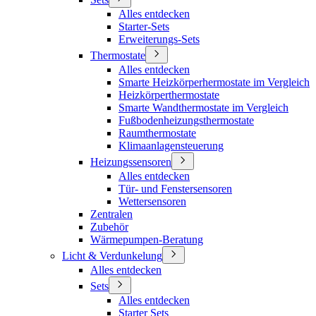
Alles entdecken
Starter-Sets
Erweiterungs-Sets
Thermostate
Alles entdecken
Smarte Heizkörperhermostate im Vergleich
Heizkörperthermostate
Smarte Wandthermostate im Vergleich
Fußbodenheizungsthermostate
Raumthermostate
Klimaanlagensteuerung
Heizungssensoren
Alles entdecken
Tür- und Fenstersensoren
Wettersensoren
Zentralen
Zubehör
Wärmepumpen-Beratung
Licht & Verdunkelung
Alles entdecken
Sets
Alles entdecken
Starter Sets