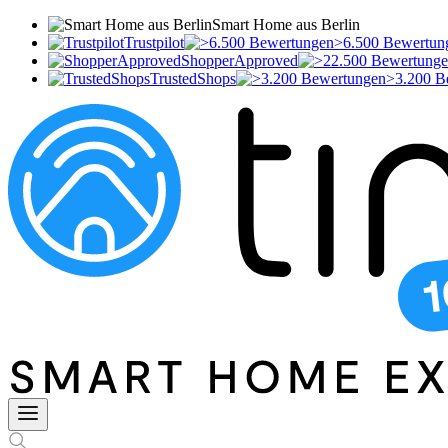
Smart Home aus Berlin
Trustpilot
>6.500 Bewertun
ShopperApproved
TrustedShops
>3.200 B