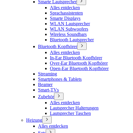
Smarte Lautsprecher
Alles entdecken
Sprachassistenten
Smarte Displays
WLAN Lautsprecher
WLAN Subwoofers
Wireless Soundbars
Bluetooth Lautsprecher
Bluetooth Kopfhörer
Alles entdecken
In-Ear Bluetooth Kopfhörer
Over-Ear Bluetooth Kopfhörer
Open-Ear Bluetooth Kopfhörer
Streaming
Smartphones & Tablets
Beamer
Smart-TVs
Zubehör
Alles entdecken
Lautsprecher Halterungen
Lautsprecher Taschen
Heizung
Alles entdecken
Sets