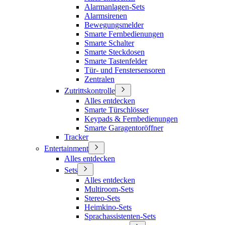
Alarmanlagen-Sets
Alarmsirenen
Bewegungsmelder
Smarte Fernbedienungen
Smarte Schalter
Smarte Steckdosen
Smarte Tastenfelder
Tür- und Fenstersensoren
Zentralen
Zutrittskontrolle
Alles entdecken
Smarte Türschlösser
Keypads & Fernbedienungen
Smarte Garagentoröffner
Tracker
Entertainment
Alles entdecken
Sets
Alles entdecken
Multiroom-Sets
Stereo-Sets
Heimkino-Sets
Sprachassistenten-Sets