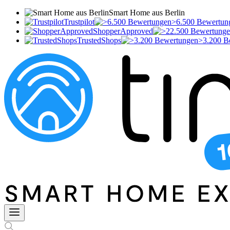
Smart Home aus Berlin
Trustpilot
>6.500 Bewertun
ShopperApproved
TrustedShops
>3.200 B