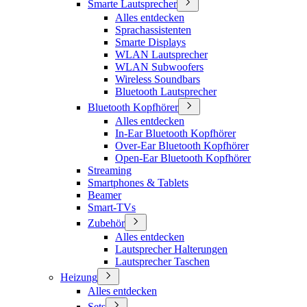
Smarte Lautsprecher
Alles entdecken
Sprachassistenten
Smarte Displays
WLAN Lautsprecher
WLAN Subwoofers
Wireless Soundbars
Bluetooth Lautsprecher
Bluetooth Kopfhörer
Alles entdecken
In-Ear Bluetooth Kopfhörer
Over-Ear Bluetooth Kopfhörer
Open-Ear Bluetooth Kopfhörer
Streaming
Smartphones & Tablets
Beamer
Smart-TVs
Zubehör
Alles entdecken
Lautsprecher Halterungen
Lautsprecher Taschen
Heizung
Alles entdecken
Sets