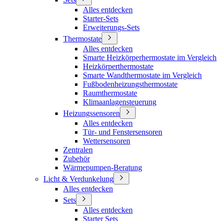
Alles entdecken
Starter-Sets
Erweiterungs-Sets
Thermostate
Alles entdecken
Smarte Heizkörperhermostate im Vergleich
Heizkörperthermostate
Smarte Wandthermostate im Vergleich
Fußbodenheizungsthermostate
Raumthermostate
Klimaanlagensteuerung
Heizungssensoren
Alles entdecken
Tür- und Fenstersensoren
Wettersensoren
Zentralen
Zubehör
Wärmepumpen-Beratung
Licht & Verdunkelung
Alles entdecken
Sets
Alles entdecken
Starter Sets