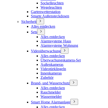
Sockelleuchten
Wegeleuchten
Gartenwetterstation
Smarte Außensteckdosen
Sicherheit
Alles entdecken
Sets
Alles entdecken
Alarmsysteme Haus
Alarmsysteme Wohnung
Videoüberwachung
Alles entdecken
Überwachungskamera-Set
Außenkameras
Videotürklingeln
Innenkameras
Zubehör
Brand- und Wasserschutz
Alles entdecken
Rauchmelder
Wassermelder
Smart Home Alarmanlage
Alles entdecken