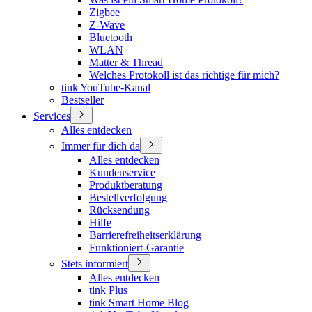
Zigbee
Z-Wave
Bluetooth
WLAN
Matter & Thread
Welches Protokoll ist das richtige für mich?
tink YouTube-Kanal
Bestseller
Services
Alles entdecken
Immer für dich da
Alles entdecken
Kundenservice
Produktberatung
Bestellverfolgung
Rücksendung
Hilfe
Barrierefreiheitserklärung
Funktioniert-Garantie
Stets informiert
Alles entdecken
tink Plus
tink Smart Home Blog