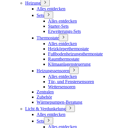
Heizung
Alles entdecken
Sets
Alles entdecken
Starter-Sets
Erweiterungs-Sets
Thermostate
Alles entdecken
Heizkörperthermostate
Fußbodenheizungsthermostate
Raumthermostate
Klimaanlagensteuerung
Heizungssensoren
Alles entdecken
Tür- und Fenstersensoren
Wettersensoren
Zentralen
Zubehör
Wärmepumpen-Beratung
Licht & Verdunkelung
Alles entdecken
Sets
Alles entdecken