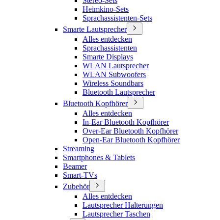
Stereo-Sets
Heimkino-Sets
Sprachassistenten-Sets
Smarte Lautsprecher
Alles entdecken
Sprachassistenten
Smarte Displays
WLAN Lautsprecher
WLAN Subwoofers
Wireless Soundbars
Bluetooth Lautsprecher
Bluetooth Kopfhörer
Alles entdecken
In-Ear Bluetooth Kopfhörer
Over-Ear Bluetooth Kopfhörer
Open-Ear Bluetooth Kopfhörer
Streaming
Smartphones & Tablets
Beamer
Smart-TVs
Zubehör
Alles entdecken
Lautsprecher Halterungen
Lautsprecher Taschen