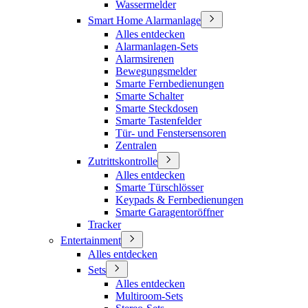
Wassermelder
Smart Home Alarmanlage
Alles entdecken
Alarmanlagen-Sets
Alarmsirenen
Bewegungsmelder
Smarte Fernbedienungen
Smarte Schalter
Smarte Steckdosen
Smarte Tastenfelder
Tür- und Fenstersensoren
Zentralen
Zutrittskontrolle
Alles entdecken
Smarte Türschlösser
Keypads & Fernbedienungen
Smarte Garagentoröffner
Tracker
Entertainment
Alles entdecken
Sets
Alles entdecken
Multiroom-Sets