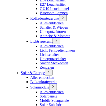
E14 Leuchtmittel
E27 Leuchtmittel
GU10 Leuchtmittel
Bluetooth Lampen
Rollladensteuerung
Alles entdecken
Schalter & Wippen
Unterputzaktoren
Antriebe & Motoren
Lichtsteuerung
Alles entdecken
Licht-Fernbedienungen
Lichtschalter
Unterputzschalter
Smarte Steckdosen
Zentralen
Solar & Energie
Alles entdecken
Balkonkraftwerke
Solarmodule
Alles entdecken
Solarpanele
Mobile Solarpanele
Solar Zubehör