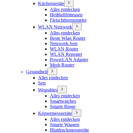
Küchengeräte
Alles entdecken
Heißluftfritteusen
Fleischthermometer
WLAN Netzwerk
Alles entdecken
Beste Wlan Router
Netzwerk-Sets
WLAN Router
WLAN Repeater
PowerLAN Adapter
Mesh Router
Gesundheit
Alles entdecken
Sets
Wearables
Alles entdecken
Smartwatches
Smarte Ringe
Körpermessgeräte
Alles entdecken
Smarte Waagen
Blutdruckmessgeräte