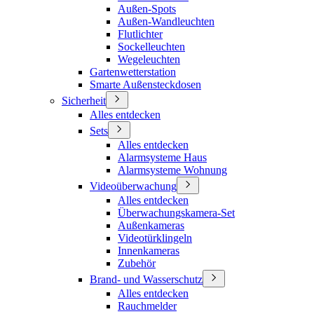
Außen-Spots
Außen-Wandleuchten
Flutlichter
Sockelleuchten
Wegeleuchten
Gartenwetterstation
Smarte Außensteckdosen
Sicherheit
Alles entdecken
Sets
Alles entdecken
Alarmsysteme Haus
Alarmsysteme Wohnung
Videoüberwachung
Alles entdecken
Überwachungskamera-Set
Außenkameras
Videotürklingeln
Innenkameras
Zubehör
Brand- und Wasserschutz
Alles entdecken
Rauchmelder