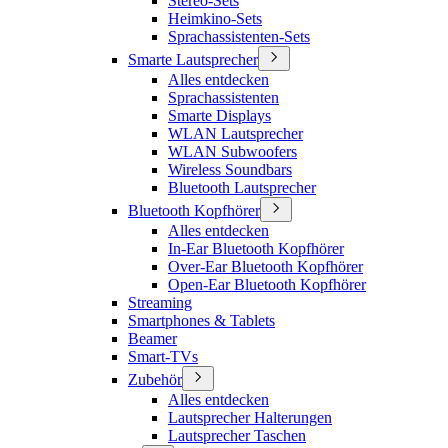
Stereo-Sets
Heimkino-Sets
Sprachassistenten-Sets
Smarte Lautsprecher
Alles entdecken
Sprachassistenten
Smarte Displays
WLAN Lautsprecher
WLAN Subwoofers
Wireless Soundbars
Bluetooth Lautsprecher
Bluetooth Kopfhörer
Alles entdecken
In-Ear Bluetooth Kopfhörer
Over-Ear Bluetooth Kopfhörer
Open-Ear Bluetooth Kopfhörer
Streaming
Smartphones & Tablets
Beamer
Smart-TVs
Zubehör
Alles entdecken
Lautsprecher Halterungen
Lautsprecher Taschen