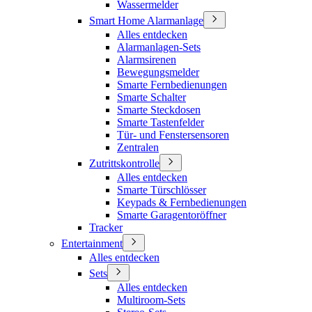
Wassermelder
Smart Home Alarmanlage
Alles entdecken
Alarmanlagen-Sets
Alarmsirenen
Bewegungsmelder
Smarte Fernbedienungen
Smarte Schalter
Smarte Steckdosen
Smarte Tastenfelder
Tür- und Fenstersensoren
Zentralen
Zutrittskontrolle
Alles entdecken
Smarte Türschlösser
Keypads & Fernbedienungen
Smarte Garagentoröffner
Tracker
Entertainment
Alles entdecken
Sets
Alles entdecken
Multiroom-Sets