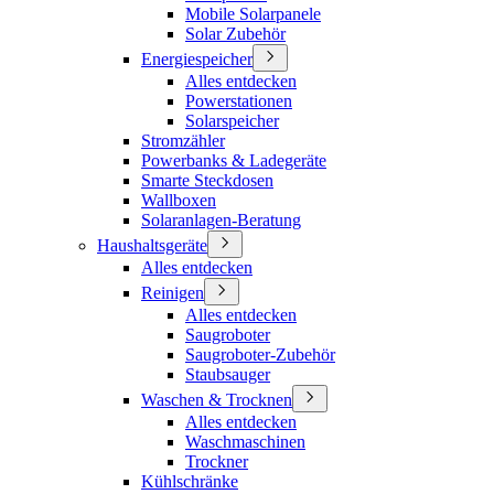
Mobile Solarpanele
Solar Zubehör
Energiespeicher
Alles entdecken
Powerstationen
Solarspeicher
Stromzähler
Powerbanks & Ladegeräte
Smarte Steckdosen
Wallboxen
Solaranlagen-Beratung
Haushaltsgeräte
Alles entdecken
Reinigen
Alles entdecken
Saugroboter
Saugroboter-Zubehör
Staubsauger
Waschen & Trocknen
Alles entdecken
Waschmaschinen
Trockner
Kühlschränke