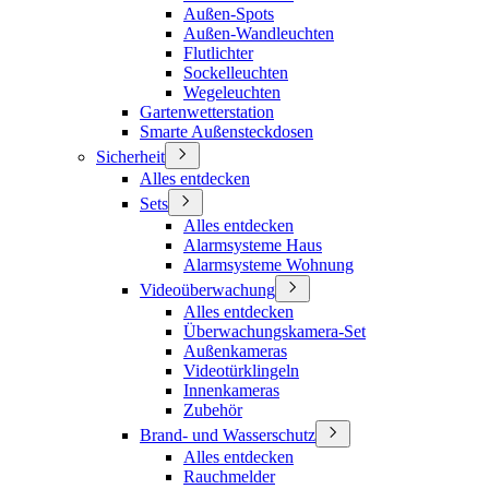
Außen-Spots
Außen-Wandleuchten
Flutlichter
Sockelleuchten
Wegeleuchten
Gartenwetterstation
Smarte Außensteckdosen
Sicherheit
Alles entdecken
Sets
Alles entdecken
Alarmsysteme Haus
Alarmsysteme Wohnung
Videoüberwachung
Alles entdecken
Überwachungskamera-Set
Außenkameras
Videotürklingeln
Innenkameras
Zubehör
Brand- und Wasserschutz
Alles entdecken
Rauchmelder