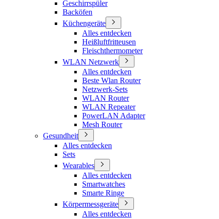
Geschirrspüler
Backöfen
Küchengeräte
Alles entdecken
Heißluftfritteusen
Fleischthermometer
WLAN Netzwerk
Alles entdecken
Beste Wlan Router
Netzwerk-Sets
WLAN Router
WLAN Repeater
PowerLAN Adapter
Mesh Router
Gesundheit
Alles entdecken
Sets
Wearables
Alles entdecken
Smartwatches
Smarte Ringe
Körpermessgeräte
Alles entdecken