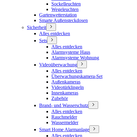
Sockelleuchten
Wegeleuchten
Gartenwetterstation
Smarte Außensteckdosen
Sicherheit
Alles entdecken
Sets
Alles entdecken
Alarmsysteme Haus
Alarmsysteme Wohnung
Videoüberwachung
Alles entdecken
Überwachungskamera-Set
Außenkameras
Videotürklingeln
Innenkameras
Zubehör
Brand- und Wasserschutz
Alles entdecken
Rauchmelder
Wassermelder
Smart Home Alarmanlage
Alles entdecken