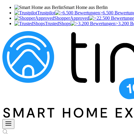
Smart Home aus Berlin
Trustpilot
>6.500 Bewertun
ShopperApproved
TrustedShops
>3.200 B