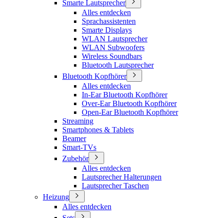
Smarte Lautsprecher
Alles entdecken
Sprachassistenten
Smarte Displays
WLAN Lautsprecher
WLAN Subwoofers
Wireless Soundbars
Bluetooth Lautsprecher
Bluetooth Kopfhörer
Alles entdecken
In-Ear Bluetooth Kopfhörer
Over-Ear Bluetooth Kopfhörer
Open-Ear Bluetooth Kopfhörer
Streaming
Smartphones & Tablets
Beamer
Smart-TVs
Zubehör
Alles entdecken
Lautsprecher Halterungen
Lautsprecher Taschen
Heizung
Alles entdecken
Sets