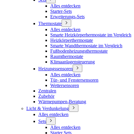
Alles entdecken
Starter-Sets
Erweiterungs-Sets
Thermostate
Alles entdecken
Smarte Heizkörperhermostate im Vergleich
Heizkörperthermostate
Smarte Wandthermostate im Vergleich
Fußbodenheizungsthermostate
Raumthermostate
Klimaanlagensteuerung
Heizungssensoren
Alles entdecken
Tür- und Fenstersensoren
Wettersensoren
Zentralen
Zubehör
Wärmepumpen-Beratung
Licht & Verdunkelung
Alles entdecken
Sets
Alles entdecken
Starter Sets