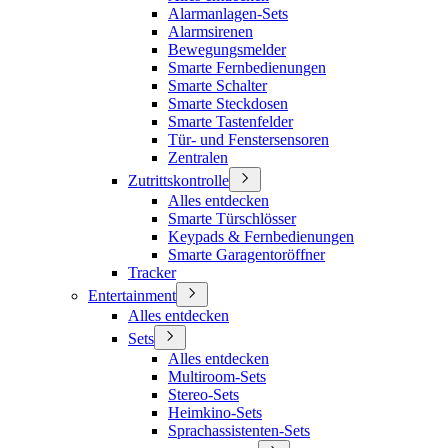
Alarmanlagen-Sets
Alarmsirenen
Bewegungsmelder
Smarte Fernbedienungen
Smarte Schalter
Smarte Steckdosen
Smarte Tastenfelder
Tür- und Fenstersensoren
Zentralen
Zutrittskontrolle
Alles entdecken
Smarte Türschlösser
Keypads & Fernbedienungen
Smarte Garagentoröffner
Tracker
Entertainment
Alles entdecken
Sets
Alles entdecken
Multiroom-Sets
Stereo-Sets
Heimkino-Sets
Sprachassistenten-Sets