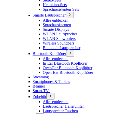
Stereo-Sets
Heimkino-Sets
Sprachassistenten-Sets
Smarte Lautsprecher
Alles entdecken
Sprachassistenten
Smarte Displays
WLAN Lautsprecher
WLAN Subwoofers
Wireless Soundbars
Bluetooth Lautsprecher
Bluetooth Kopfhörer
Alles entdecken
In-Ear Bluetooth Kopfhörer
Over-Ear Bluetooth Kopfhörer
Open-Ear Bluetooth Kopfhörer
Streaming
Smartphones & Tablets
Beamer
Smart-TVs
Zubehör
Alles entdecken
Lautsprecher Halterungen
Lautsprecher Taschen