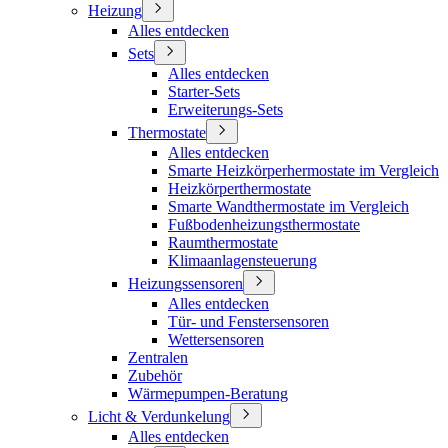
Heizung
Alles entdecken
Sets
Alles entdecken
Starter-Sets
Erweiterungs-Sets
Thermostate
Alles entdecken
Smarte Heizkörperhermostate im Vergleich
Heizkörperthermostate
Smarte Wandthermostate im Vergleich
Fußbodenheizungsthermostate
Raumthermostate
Klimaanlagensteuerung
Heizungssensoren
Alles entdecken
Tür- und Fenstersensoren
Wettersensoren
Zentralen
Zubehör
Wärmepumpen-Beratung
Licht & Verdunkelung
Alles entdecken