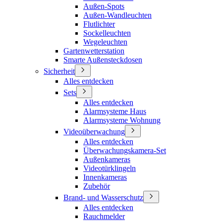
Außen-Spots
Außen-Wandleuchten
Flutlichter
Sockelleuchten
Wegeleuchten
Gartenwetterstation
Smarte Außensteckdosen
Sicherheit
Alles entdecken
Sets
Alles entdecken
Alarmsysteme Haus
Alarmsysteme Wohnung
Videoüberwachung
Alles entdecken
Überwachungskamera-Set
Außenkameras
Videotürklingeln
Innenkameras
Zubehör
Brand- und Wasserschutz
Alles entdecken
Rauchmelder