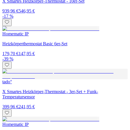
X Smartes Heizkörper-Thermostat - 10er-Set
939,96 €
546,95 €
-17 %
Homematic IP
Heizkörperthermostat Basic 6er-Set
179,70 €
147,95 €
-39 %
tado°
X Smartes Heizkörper-Thermostat - 3er-Set + Funk-
Temperatursensor
399,96 €
241,95 €
Homematic IP