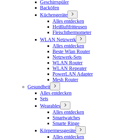
Geschirrspüler
Backöfen
Küchengeräte
Alles entdecken
Heißluftfritteusen
Fleischthermometer
WLAN Netzwerk
Alles entdecken
Beste Wlan Router
Netzwerk-Sets
WLAN Router
WLAN Repeater
PowerLAN Adapter
Mesh Router
Gesundheit
Alles entdecken
Sets
Wearables
Alles entdecken
Smartwatches
Smarte Ringe
Körpermessgeräte
Alles entdecken