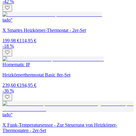
-42 %
tado°
X Smartes Heizkörper-Thermostat - 2er-Set
199,98 €
114,95 €
-18 %
Homematic IP
Heizkörperthermostat Basic 8er-Set
239,60 €
194,95 €
-36 %
tado°
X Funk-Temperatursensor - Zur Steuerung von Heizkörper-
Thermostaten - 2er-Set