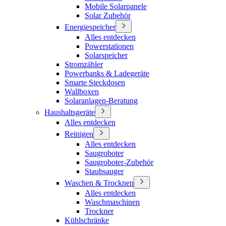
Mobile Solarpanele
Solar Zubehör
Energiespeicher
Alles entdecken
Powerstationen
Solarspeicher
Stromzähler
Powerbanks & Ladegeräte
Smarte Steckdosen
Wallboxen
Solaranlagen-Beratung
Haushaltsgeräte
Alles entdecken
Reinigen
Alles entdecken
Saugroboter
Saugroboter-Zubehör
Staubsauger
Waschen & Trocknen
Alles entdecken
Waschmaschinen
Trockner
Kühlschränke