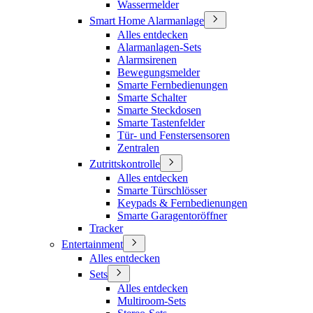
Wassermelder
Smart Home Alarmanlage
Alles entdecken
Alarmanlagen-Sets
Alarmsirenen
Bewegungsmelder
Smarte Fernbedienungen
Smarte Schalter
Smarte Steckdosen
Smarte Tastenfelder
Tür- und Fenstersensoren
Zentralen
Zutrittskontrolle
Alles entdecken
Smarte Türschlösser
Keypads & Fernbedienungen
Smarte Garagentoröffner
Tracker
Entertainment
Alles entdecken
Sets
Alles entdecken
Multiroom-Sets