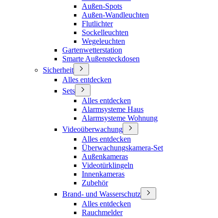
Außen-Spots
Außen-Wandleuchten
Flutlichter
Sockelleuchten
Wegeleuchten
Gartenwetterstation
Smarte Außensteckdosen
Sicherheit
Alles entdecken
Sets
Alles entdecken
Alarmsysteme Haus
Alarmsysteme Wohnung
Videoüberwachung
Alles entdecken
Überwachungskamera-Set
Außenkameras
Videotürklingeln
Innenkameras
Zubehör
Brand- und Wasserschutz
Alles entdecken
Rauchmelder