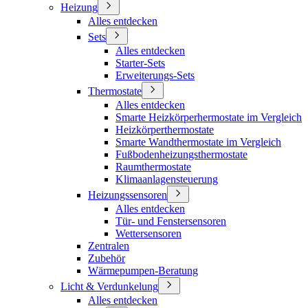
Heizung
Alles entdecken
Sets
Alles entdecken
Starter-Sets
Erweiterungs-Sets
Thermostate
Alles entdecken
Smarte Heizkörperhermostate im Vergleich
Heizkörperthermostate
Smarte Wandthermostate im Vergleich
Fußbodenheizungsthermostate
Raumthermostate
Klimaanlagensteuerung
Heizungssensoren
Alles entdecken
Tür- und Fenstersensoren
Wettersensoren
Zentralen
Zubehör
Wärmepumpen-Beratung
Licht & Verdunkelung
Alles entdecken