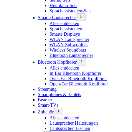
Stereo-Sets
Heimkino-Sets
Sprachassistenten-Sets
Smarte Lautsprecher
Alles entdecken
Sprachassistenten
Smarte Displays
WLAN Lautsprecher
WLAN Subwoofers
Wireless Soundbars
Bluetooth Lautsprecher
Bluetooth Kopfhörer
Alles entdecken
In-Ear Bluetooth Kopfhörer
Over-Ear Bluetooth Kopfhörer
Open-Ear Bluetooth Kopfhörer
Streaming
Smartphones & Tablets
Beamer
Smart-TVs
Zubehör
Alles entdecken
Lautsprecher Halterungen
Lautsprecher Taschen