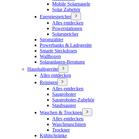
Mobile Solarpanele
Solar Zubehör
Energiespeicher
Alles entdecken
Powerstationen
Solarspeicher
Stromzähler
Powerbanks & Ladegeräte
Smarte Steckdosen
Wallboxen
Solaranlagen-Beratung
Haushaltsgeräte
Alles entdecken
Reinigen
Alles entdecken
Saugroboter
Saugroboter-Zubehör
Staubsauger
Waschen & Trocknen
Alles entdecken
Waschmaschinen
Trockner
Kühlschränke