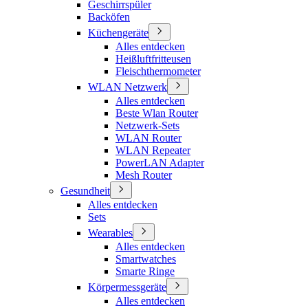
Geschirrspüler
Backöfen
Küchengeräte
Alles entdecken
Heißluftfritteusen
Fleischthermometer
WLAN Netzwerk
Alles entdecken
Beste Wlan Router
Netzwerk-Sets
WLAN Router
WLAN Repeater
PowerLAN Adapter
Mesh Router
Gesundheit
Alles entdecken
Sets
Wearables
Alles entdecken
Smartwatches
Smarte Ringe
Körpermessgeräte
Alles entdecken