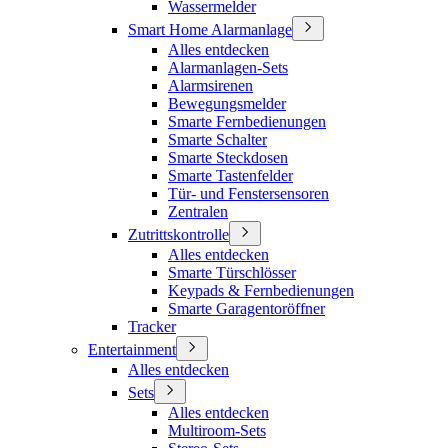
Wassermelder
Smart Home Alarmanlage
Alles entdecken
Alarmanlagen-Sets
Alarmsirenen
Bewegungsmelder
Smarte Fernbedienungen
Smarte Schalter
Smarte Steckdosen
Smarte Tastenfelder
Tür- und Fenstersensoren
Zentralen
Zutrittskontrolle
Alles entdecken
Smarte Türschlösser
Keypads & Fernbedienungen
Smarte Garagentoröffner
Tracker
Entertainment
Alles entdecken
Sets
Alles entdecken
Multiroom-Sets