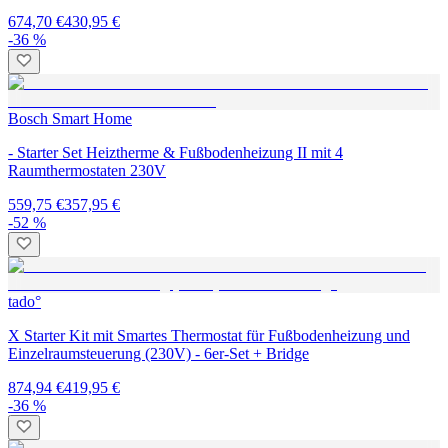
674,70 €
430,95 €
-36 %
Bosch Smart Home
- Starter Set Heiztherme & Fußbodenheizung II mit 4
Raumthermostaten 230V
559,75 €
357,95 €
-52 %
tado°
X Starter Kit mit Smartes Thermostat für Fußbodenheizung und
Einzelraumsteuerung (230V) - 6er-Set + Bridge
874,94 €
419,95 €
-36 %