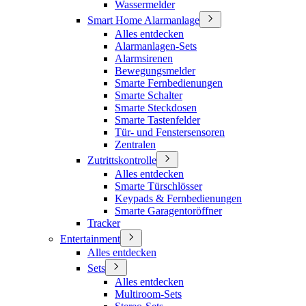
Wassermelder
Smart Home Alarmanlage
Alles entdecken
Alarmanlagen-Sets
Alarmsirenen
Bewegungsmelder
Smarte Fernbedienungen
Smarte Schalter
Smarte Steckdosen
Smarte Tastenfelder
Tür- und Fenstersensoren
Zentralen
Zutrittskontrolle
Alles entdecken
Smarte Türschlösser
Keypads & Fernbedienungen
Smarte Garagentoröffner
Tracker
Entertainment
Alles entdecken
Sets
Alles entdecken
Multiroom-Sets