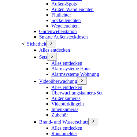
Außen-Spots
Außen-Wandleuchten
Flutlichter
Sockelleuchten
Wegeleuchten
Gartenwetterstation
Smarte Außensteckdosen
Sicherheit
Alles entdecken
Sets
Alles entdecken
Alarmsysteme Haus
Alarmsysteme Wohnung
Videoüberwachung
Alles entdecken
Überwachungskamera-Set
Außenkameras
Videotürklingeln
Innenkameras
Zubehör
Brand- und Wasserschutz
Alles entdecken
Rauchmelder