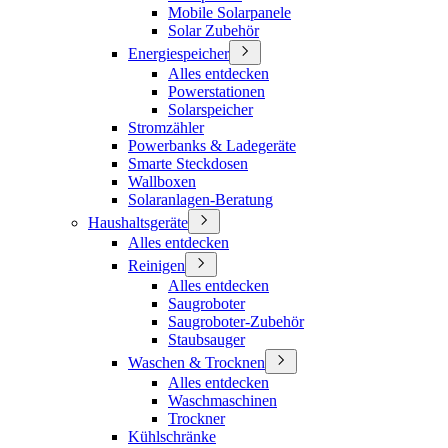
Mobile Solarpanele
Solar Zubehör
Energiespeicher
Alles entdecken
Powerstationen
Solarspeicher
Stromzähler
Powerbanks & Ladegeräte
Smarte Steckdosen
Wallboxen
Solaranlagen-Beratung
Haushaltsgeräte
Alles entdecken
Reinigen
Alles entdecken
Saugroboter
Saugroboter-Zubehör
Staubsauger
Waschen & Trocknen
Alles entdecken
Waschmaschinen
Trockner
Kühlschränke