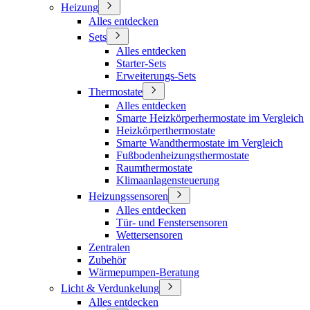
Heizung
Alles entdecken
Sets
Alles entdecken
Starter-Sets
Erweiterungs-Sets
Thermostate
Alles entdecken
Smarte Heizkörperhermostate im Vergleich
Heizkörperthermostate
Smarte Wandthermostate im Vergleich
Fußbodenheizungsthermostate
Raumthermostate
Klimaanlagensteuerung
Heizungssensoren
Alles entdecken
Tür- und Fenstersensoren
Wettersensoren
Zentralen
Zubehör
Wärmepumpen-Beratung
Licht & Verdunkelung
Alles entdecken