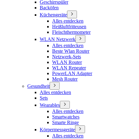
Geschirrspüler
Backöfen
Küchengeräte
Alles entdecken
Heißluftfritteusen
Fleischthermometer
WLAN Netzwerk
Alles entdecken
Beste Wlan Router
Netzwerk-Sets
WLAN Router
WLAN Repeater
PowerLAN Adapter
Mesh Router
Gesundheit
Alles entdecken
Sets
Wearables
Alles entdecken
Smartwatches
Smarte Ringe
Körpermessgeräte
Alles entdecken