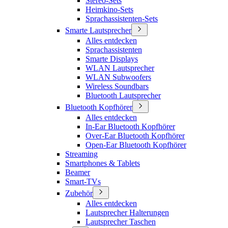
Stereo-Sets
Heimkino-Sets
Sprachassistenten-Sets
Smarte Lautsprecher
Alles entdecken
Sprachassistenten
Smarte Displays
WLAN Lautsprecher
WLAN Subwoofers
Wireless Soundbars
Bluetooth Lautsprecher
Bluetooth Kopfhörer
Alles entdecken
In-Ear Bluetooth Kopfhörer
Over-Ear Bluetooth Kopfhörer
Open-Ear Bluetooth Kopfhörer
Streaming
Smartphones & Tablets
Beamer
Smart-TVs
Zubehör
Alles entdecken
Lautsprecher Halterungen
Lautsprecher Taschen