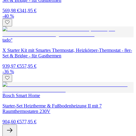
Set & Bridge - für Gasthermen
569,98 €
341,95 €
-40 %
tado°
X Starter Kit mit Smartes Thermostat, Heizkörper-Thermostat - 8er-
Set & Bridge - für Gasthermen
939,97 €
557,95 €
-36 %
Bosch Smart Home
Starter-Set Heiztherme & Fußbodenheizung II mit 7
Raumthermostaten 230V
904,60 €
577,95 €