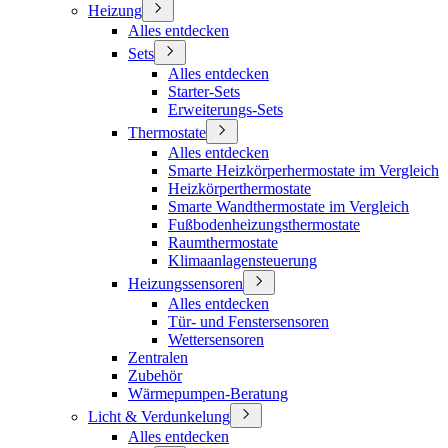
Heizung
Alles entdecken
Sets
Alles entdecken
Starter-Sets
Erweiterungs-Sets
Thermostate
Alles entdecken
Smarte Heizkörperhermostate im Vergleich
Heizkörperthermostate
Smarte Wandthermostate im Vergleich
Fußbodenheizungsthermostate
Raumthermostate
Klimaanlagensteuerung
Heizungssensoren
Alles entdecken
Tür- und Fenstersensoren
Wettersensoren
Zentralen
Zubehör
Wärmepumpen-Beratung
Licht & Verdunkelung
Alles entdecken