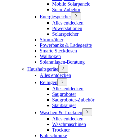
Mobile Solarpanele
Solar Zubehör
Energiespeicher
Alles entdecken
Powerstationen
Solarspeicher
Stromzähler
Powerbanks & Ladegeräte
Smarte Steckdosen
Wallboxen
Solaranlagen-Beratung
Haushaltsgeräte
Alles entdecken
Reinigen
Alles entdecken
Saugroboter
Saugroboter-Zubehör
Staubsauger
Waschen & Trocknen
Alles entdecken
Waschmaschinen
Trockner
Kühlschränke