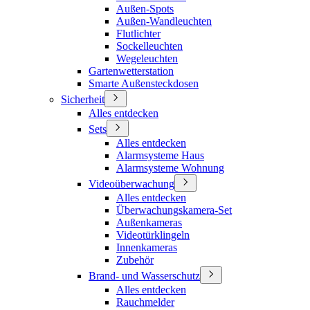
Außen-Spots
Außen-Wandleuchten
Flutlichter
Sockelleuchten
Wegeleuchten
Gartenwetterstation
Smarte Außensteckdosen
Sicherheit
Alles entdecken
Sets
Alles entdecken
Alarmsysteme Haus
Alarmsysteme Wohnung
Videoüberwachung
Alles entdecken
Überwachungskamera-Set
Außenkameras
Videotürklingeln
Innenkameras
Zubehör
Brand- und Wasserschutz
Alles entdecken
Rauchmelder