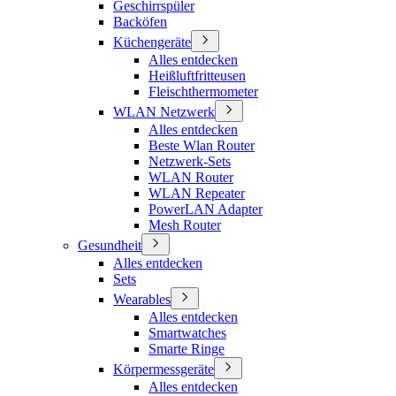
Geschirrspüler
Backöfen
Küchengeräte
Alles entdecken
Heißluftfritteusen
Fleischthermometer
WLAN Netzwerk
Alles entdecken
Beste Wlan Router
Netzwerk-Sets
WLAN Router
WLAN Repeater
PowerLAN Adapter
Mesh Router
Gesundheit
Alles entdecken
Sets
Wearables
Alles entdecken
Smartwatches
Smarte Ringe
Körpermessgeräte
Alles entdecken