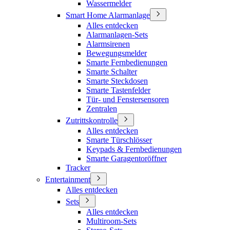
Wassermelder
Smart Home Alarmanlage
Alles entdecken
Alarmanlagen-Sets
Alarmsirenen
Bewegungsmelder
Smarte Fernbedienungen
Smarte Schalter
Smarte Steckdosen
Smarte Tastenfelder
Tür- und Fenstersensoren
Zentralen
Zutrittskontrolle
Alles entdecken
Smarte Türschlösser
Keypads & Fernbedienungen
Smarte Garagentoröffner
Tracker
Entertainment
Alles entdecken
Sets
Alles entdecken
Multiroom-Sets