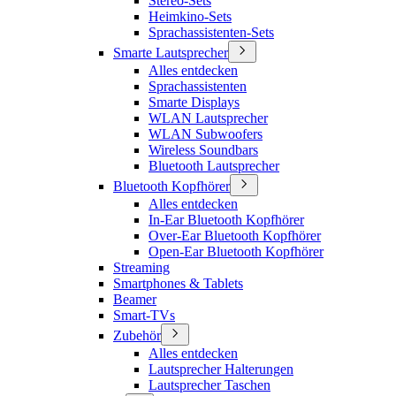
Stereo-Sets
Heimkino-Sets
Sprachassistenten-Sets
Smarte Lautsprecher
Alles entdecken
Sprachassistenten
Smarte Displays
WLAN Lautsprecher
WLAN Subwoofers
Wireless Soundbars
Bluetooth Lautsprecher
Bluetooth Kopfhörer
Alles entdecken
In-Ear Bluetooth Kopfhörer
Over-Ear Bluetooth Kopfhörer
Open-Ear Bluetooth Kopfhörer
Streaming
Smartphones & Tablets
Beamer
Smart-TVs
Zubehör
Alles entdecken
Lautsprecher Halterungen
Lautsprecher Taschen