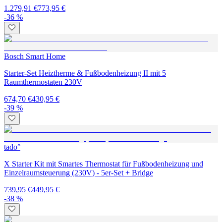
1.279,91 €
773,95 €
-36 %
Bosch Smart Home
Starter-Set Heiztherme & Fußbodenheizung II mit 5
Raumthermostaten 230V
674,70 €
430,95 €
-39 %
tado°
X Starter Kit mit Smartes Thermostat für Fußbodenheizung und
Einzelraumsteuerung (230V) - 5er-Set + Bridge
739,95 €
449,95 €
-38 %