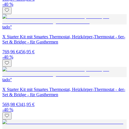
-40 %
tado°
X Starter Kit mit Smartes Thermostat, Heizkörper-Thermostat - 6er-
Set & Bridge - für Gasthermen
769,96 €
456,95 €
-40 %
tado°
X Starter Kit mit Smartes Thermostat, Heizkörper-Thermostat - 4er-
Set & Bridge - für Gasthermen
569,98 €
341,95 €
-40 %