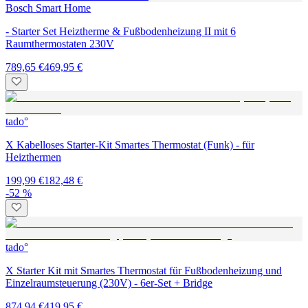
Bosch Smart Home
- Starter Set Heiztherme & Fußbodenheizung II mit 6
Raumthermostaten 230V
789,65 €
469,95 €
tado°
X Kabelloses Starter-Kit Smartes Thermostat (Funk) - für
Heizthermen
199,99 €
182,48 €
-52 %
tado°
X Starter Kit mit Smartes Thermostat für Fußbodenheizung und
Einzelraumsteuerung (230V) - 6er-Set + Bridge
874,94 €
419,95 €