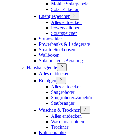
Mobile Solarpanele
Solar Zubehör
Energiespeicher
Alles entdecken
Powerstationen
Solarspeicher
Stromzähler
Powerbanks & Ladegeräte
Smarte Steckdosen
Wallboxen
Solaranlagen-Beratung
Haushaltsgeräte
Alles entdecken
Reinigen
Alles entdecken
Saugroboter
Saugroboter-Zubehör
Staubsauger
Waschen & Trocknen
Alles entdecken
Waschmaschinen
Trockner
Kühlschränke