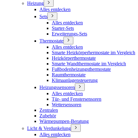
Heizung
Alles entdecken
Sets
Alles entdecken
Starter-Sets
Erweiterungs-Sets
Thermostate
Alles entdecken
Smarte Heizkörperhermostate im Vergleich
Heizkörperthermostate
Smarte Wandthermostate im Vergleich
Fußbodenheizungsthermostate
Raumthermostate
Klimaanlagensteuerung
Heizungssensoren
Alles entdecken
Tür- und Fenstersensoren
Wettersensoren
Zentralen
Zubehör
Wärmepumpen-Beratung
Licht & Verdunkelung
Alles entdecken