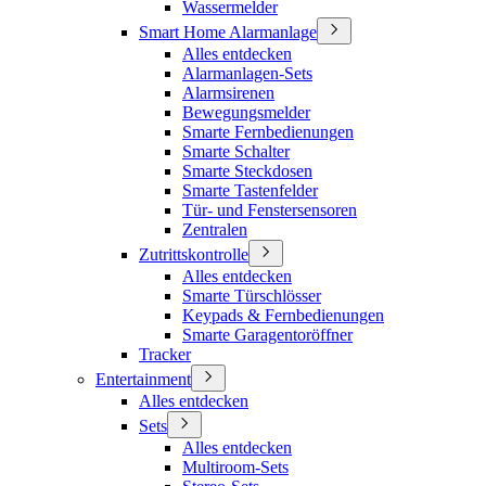
Wassermelder
Smart Home Alarmanlage
Alles entdecken
Alarmanlagen-Sets
Alarmsirenen
Bewegungsmelder
Smarte Fernbedienungen
Smarte Schalter
Smarte Steckdosen
Smarte Tastenfelder
Tür- und Fenstersensoren
Zentralen
Zutrittskontrolle
Alles entdecken
Smarte Türschlösser
Keypads & Fernbedienungen
Smarte Garagentoröffner
Tracker
Entertainment
Alles entdecken
Sets
Alles entdecken
Multiroom-Sets