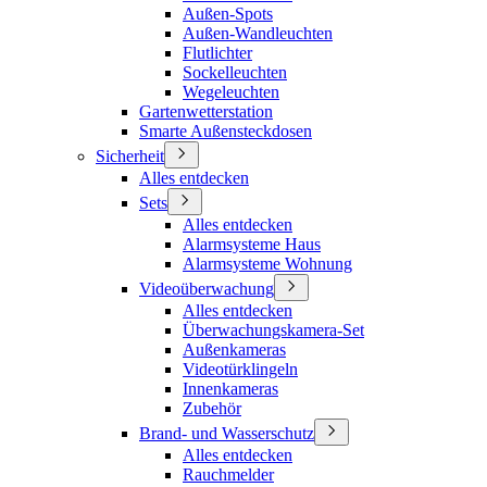
Außen-Spots
Außen-Wandleuchten
Flutlichter
Sockelleuchten
Wegeleuchten
Gartenwetterstation
Smarte Außensteckdosen
Sicherheit
Alles entdecken
Sets
Alles entdecken
Alarmsysteme Haus
Alarmsysteme Wohnung
Videoüberwachung
Alles entdecken
Überwachungskamera-Set
Außenkameras
Videotürklingeln
Innenkameras
Zubehör
Brand- und Wasserschutz
Alles entdecken
Rauchmelder