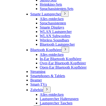
Stereo-Sets
Heimkino-Sets
Sprachassistenten-Sets
Smarte Lautsprecher
Alles entdecken
Sprachassistenten
Smarte Displays
WLAN Lautsprecher
WLAN Subwoofers
Wireless Soundbars
Bluetooth Lautsprecher
Bluetooth Kopfhörer
Alles entdecken
In-Ear Bluetooth Kopfhörer
Over-Ear Bluetooth Kopfhörer
Open-Ear Bluetooth Kopfhörer
Streaming
Smartphones & Tablets
Beamer
Smart-TVs
Zubehör
Alles entdecken
Lautsprecher Halterungen
Lautsprecher Taschen