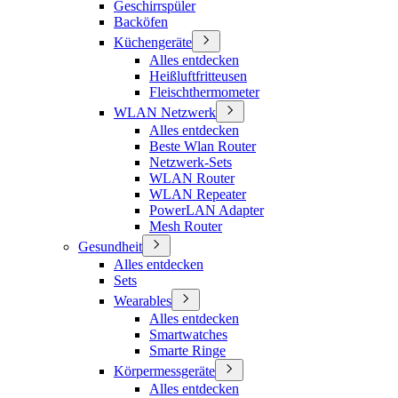
Geschirrspüler
Backöfen
Küchengeräte
Alles entdecken
Heißluftfritteusen
Fleischthermometer
WLAN Netzwerk
Alles entdecken
Beste Wlan Router
Netzwerk-Sets
WLAN Router
WLAN Repeater
PowerLAN Adapter
Mesh Router
Gesundheit
Alles entdecken
Sets
Wearables
Alles entdecken
Smartwatches
Smarte Ringe
Körpermessgeräte
Alles entdecken