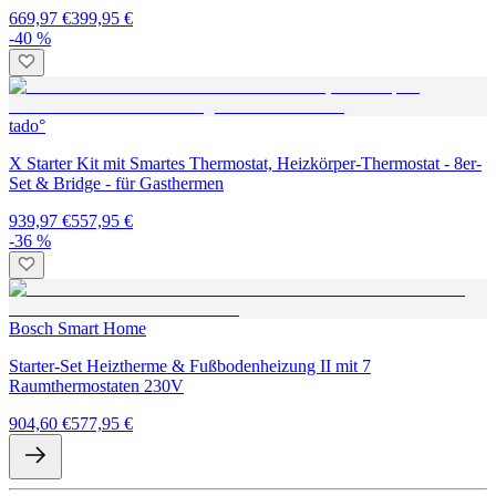
669,97 €
399,95 €
-40 %
tado°
X Starter Kit mit Smartes Thermostat, Heizkörper-Thermostat - 8er-
Set & Bridge - für Gasthermen
939,97 €
557,95 €
-36 %
Bosch Smart Home
Starter-Set Heiztherme & Fußbodenheizung II mit 7
Raumthermostaten 230V
904,60 €
577,95 €