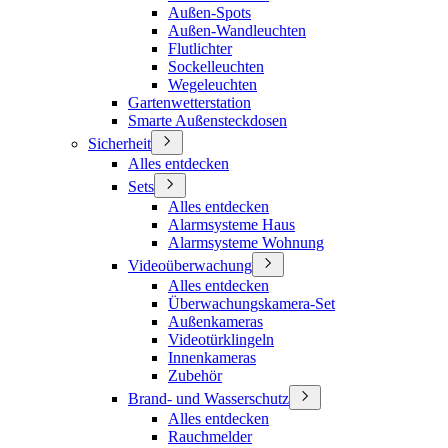
Außen-Spots
Außen-Wandleuchten
Flutlichter
Sockelleuchten
Wegeleuchten
Gartenwetterstation
Smarte Außensteckdosen
Sicherheit
Alles entdecken
Sets
Alles entdecken
Alarmsysteme Haus
Alarmsysteme Wohnung
Videoüberwachung
Alles entdecken
Überwachungskamera-Set
Außenkameras
Videotürklingeln
Innenkameras
Zubehör
Brand- und Wasserschutz
Alles entdecken
Rauchmelder