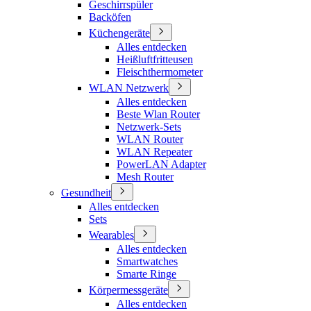
Geschirrspüler
Backöfen
Küchengeräte
Alles entdecken
Heißluftfritteusen
Fleischthermometer
WLAN Netzwerk
Alles entdecken
Beste Wlan Router
Netzwerk-Sets
WLAN Router
WLAN Repeater
PowerLAN Adapter
Mesh Router
Gesundheit
Alles entdecken
Sets
Wearables
Alles entdecken
Smartwatches
Smarte Ringe
Körpermessgeräte
Alles entdecken