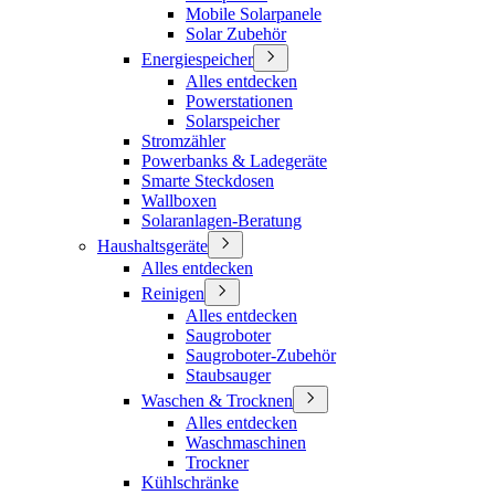
Mobile Solarpanele
Solar Zubehör
Energiespeicher
Alles entdecken
Powerstationen
Solarspeicher
Stromzähler
Powerbanks & Ladegeräte
Smarte Steckdosen
Wallboxen
Solaranlagen-Beratung
Haushaltsgeräte
Alles entdecken
Reinigen
Alles entdecken
Saugroboter
Saugroboter-Zubehör
Staubsauger
Waschen & Trocknen
Alles entdecken
Waschmaschinen
Trockner
Kühlschränke