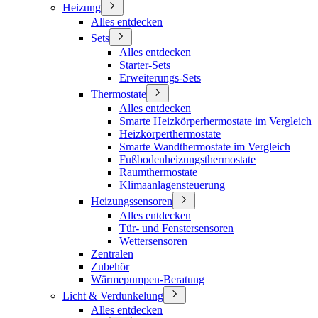
Heizung
Alles entdecken
Sets
Alles entdecken
Starter-Sets
Erweiterungs-Sets
Thermostate
Alles entdecken
Smarte Heizkörperhermostate im Vergleich
Heizkörperthermostate
Smarte Wandthermostate im Vergleich
Fußbodenheizungsthermostate
Raumthermostate
Klimaanlagensteuerung
Heizungssensoren
Alles entdecken
Tür- und Fenstersensoren
Wettersensoren
Zentralen
Zubehör
Wärmepumpen-Beratung
Licht & Verdunkelung
Alles entdecken