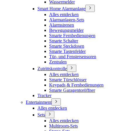
Wassermelder
Smart Home Alarmanlage
Alles entdecken
Alarmanlagen-Sets
Alarmsirenen
Bewegungsmelder
Smarte Fernbedienungen
Smarte Schalter
Smarte Steckdosen
Smarte Tastenfelder
Tür- und Fenstersensoren
Zentralen
Zutrittskontrolle
Alles entdecken
Smarte Türschlösser
Keypads & Fernbedienungen
Smarte Garagentoröffner
Tracker
Entertainment
Alles entdecken
Sets
Alles entdecken
Multiroom-Sets