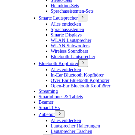
Stereo-Sets
Heimkino-Sets
Sprachassistenten-Sets
Smarte Lautsprecher
Alles entdecken
Sprachassistenten
Smarte Displays
WLAN Lautsprecher
WLAN Subwoofers
Wireless Soundbars
Bluetooth Lautsprecher
Bluetooth Kopfhörer
Alles entdecken
In-Ear Bluetooth Kopfhörer
Over-Ear Bluetooth Kopfhörer
Open-Ear Bluetooth Kopfhörer
Streaming
Smartphones & Tablets
Beamer
Smart-TVs
Zubehör
Alles entdecken
Lautsprecher Halterungen
Lautsprecher Taschen