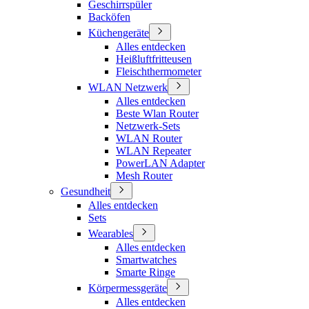
Geschirrspüler
Backöfen
Küchengeräte
Alles entdecken
Heißluftfritteusen
Fleischthermometer
WLAN Netzwerk
Alles entdecken
Beste Wlan Router
Netzwerk-Sets
WLAN Router
WLAN Repeater
PowerLAN Adapter
Mesh Router
Gesundheit
Alles entdecken
Sets
Wearables
Alles entdecken
Smartwatches
Smarte Ringe
Körpermessgeräte
Alles entdecken