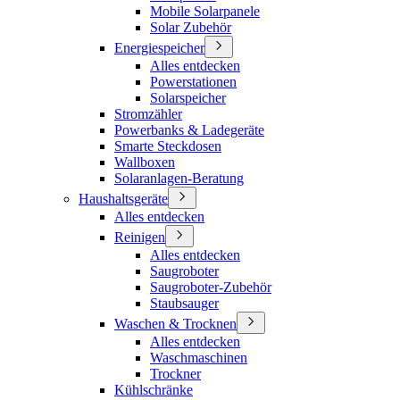
Mobile Solarpanele
Solar Zubehör
Energiespeicher
Alles entdecken
Powerstationen
Solarspeicher
Stromzähler
Powerbanks & Ladegeräte
Smarte Steckdosen
Wallboxen
Solaranlagen-Beratung
Haushaltsgeräte
Alles entdecken
Reinigen
Alles entdecken
Saugroboter
Saugroboter-Zubehör
Staubsauger
Waschen & Trocknen
Alles entdecken
Waschmaschinen
Trockner
Kühlschränke