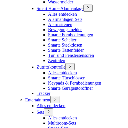
Wassermelder
Smart Home Alarmanlage
Alles entdecken
Alarmanlagen-Sets
Alarmsirenen
Bewegungsmelder
Smarte Fernbedienungen
Smarte Schalter
Smarte Steckdosen
Smarte Tastenfelder
Tür- und Fenstersensoren
Zentralen
Zutrittskontrolle
Alles entdecken
Smarte Türschlösser
Keypads & Fernbedienungen
Smarte Garagentoröffner
Tracker
Entertainment
Alles entdecken
Sets
Alles entdecken
Multiroom-Sets