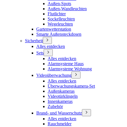
Außen-Spots
Außen-Wandleuchten
Flutlichter
Sockelleuchten
Wegeleuchten
Gartenwetterstation
Smarte Außensteckdosen
Sicherheit
Alles entdecken
Sets
Alles entdecken
Alarmsysteme Haus
Alarmsysteme Wohnung
Videoüberwachung
Alles entdecken
Überwachungskamera-Set
Außenkameras
Videotürklingeln
Innenkameras
Zubehör
Brand- und Wasserschutz
Alles entdecken
Rauchmelder