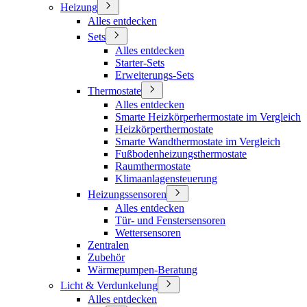
Heizung
Alles entdecken
Sets
Alles entdecken
Starter-Sets
Erweiterungs-Sets
Thermostate
Alles entdecken
Smarte Heizkörperhermostate im Vergleich
Heizkörperthermostate
Smarte Wandthermostate im Vergleich
Fußbodenheizungsthermostate
Raumthermostate
Klimaanlagensteuerung
Heizungssensoren
Alles entdecken
Tür- und Fenstersensoren
Wettersensoren
Zentralen
Zubehör
Wärmepumpen-Beratung
Licht & Verdunkelung
Alles entdecken