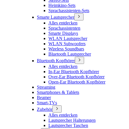
Stereo-Sets
Heimkino-Sets
Sprachassistenten-Sets
Smarte Lautsprecher
Alles entdecken
Sprachassistenten
Smarte Displays
WLAN Lautsprecher
WLAN Subwoofers
Wireless Soundbars
Bluetooth Lautsprecher
Bluetooth Kopfhörer
Alles entdecken
In-Ear Bluetooth Kopfhörer
Over-Ear Bluetooth Kopfhörer
Open-Ear Bluetooth Kopfhörer
Streaming
Smartphones & Tablets
Beamer
Smart-TVs
Zubehör
Alles entdecken
Lautsprecher Halterungen
Lautsprecher Taschen