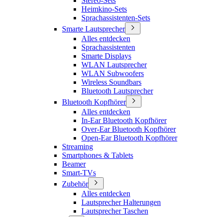
Stereo-Sets
Heimkino-Sets
Sprachassistenten-Sets
Smarte Lautsprecher
Alles entdecken
Sprachassistenten
Smarte Displays
WLAN Lautsprecher
WLAN Subwoofers
Wireless Soundbars
Bluetooth Lautsprecher
Bluetooth Kopfhörer
Alles entdecken
In-Ear Bluetooth Kopfhörer
Over-Ear Bluetooth Kopfhörer
Open-Ear Bluetooth Kopfhörer
Streaming
Smartphones & Tablets
Beamer
Smart-TVs
Zubehör
Alles entdecken
Lautsprecher Halterungen
Lautsprecher Taschen