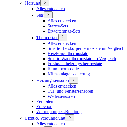
Heizung
Alles entdecken
Sets
Alles entdecken
Starter-Sets
Erweiterungs-Sets
Thermostate
Alles entdecken
Smarte Heizkörperhermostate im Vergleich
Heizkörperthermostate
Smarte Wandthermostate im Vergleich
Fußbodenheizungsthermostate
Raumthermostate
Klimaanlagensteuerung
Heizungssensoren
Alles entdecken
Tür- und Fenstersensoren
Wettersensoren
Zentralen
Zubehör
Wärmepumpen-Beratung
Licht & Verdunkelung
Alles entdecken