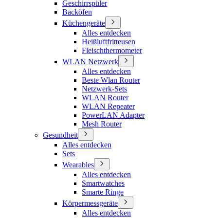
Geschirrspüler
Backöfen
Küchengeräte
Alles entdecken
Heißluftfritteusen
Fleischthermometer
WLAN Netzwerk
Alles entdecken
Beste Wlan Router
Netzwerk-Sets
WLAN Router
WLAN Repeater
PowerLAN Adapter
Mesh Router
Gesundheit
Alles entdecken
Sets
Wearables
Alles entdecken
Smartwatches
Smarte Ringe
Körpermessgeräte
Alles entdecken