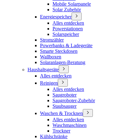
Mobile Solarpanele
Solar Zubehör
Energiespeicher
Alles entdecken
Powerstationen
Solarspeicher
Stromzähler
Powerbanks & Ladegeräte
Smarte Steckdosen
Wallboxen
Solaranlagen-Beratung
Haushaltsgeräte
Alles entdecken
Reinigen
Alles entdecken
Saugroboter
Saugroboter-Zubehör
Staubsauger
Waschen & Trocknen
Alles entdecken
Waschmaschinen
Trockner
Kühlschränke