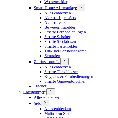
Wassermelder
Smart Home Alarmanlage
Alles entdecken
Alarmanlagen-Sets
Alarmsirenen
Bewegungsmelder
Smarte Fernbedienungen
Smarte Schalter
Smarte Steckdosen
Smarte Tastenfelder
Tür- und Fenstersensoren
Zentralen
Zutrittskontrolle
Alles entdecken
Smarte Türschlösser
Keypads & Fernbedienungen
Smarte Garagentoröffner
Tracker
Entertainment
Alles entdecken
Sets
Alles entdecken
Multiroom-Sets