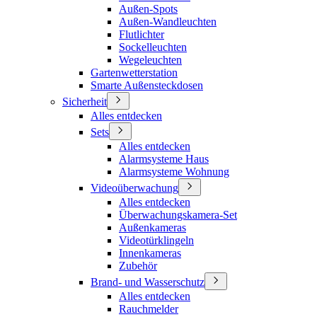
Außen-Spots
Außen-Wandleuchten
Flutlichter
Sockelleuchten
Wegeleuchten
Gartenwetterstation
Smarte Außensteckdosen
Sicherheit
Alles entdecken
Sets
Alles entdecken
Alarmsysteme Haus
Alarmsysteme Wohnung
Videoüberwachung
Alles entdecken
Überwachungskamera-Set
Außenkameras
Videotürklingeln
Innenkameras
Zubehör
Brand- und Wasserschutz
Alles entdecken
Rauchmelder