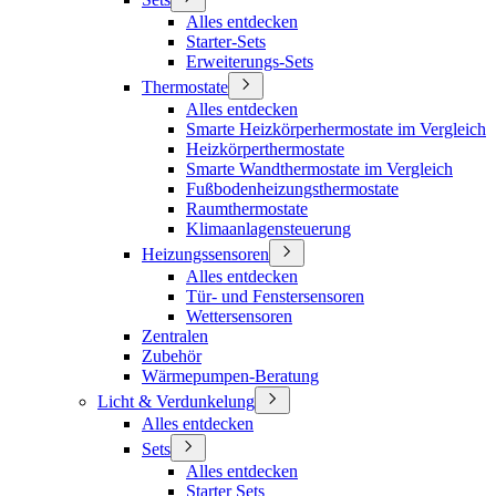
Alles entdecken
Starter-Sets
Erweiterungs-Sets
Thermostate
Alles entdecken
Smarte Heizkörperhermostate im Vergleich
Heizkörperthermostate
Smarte Wandthermostate im Vergleich
Fußbodenheizungsthermostate
Raumthermostate
Klimaanlagensteuerung
Heizungssensoren
Alles entdecken
Tür- und Fenstersensoren
Wettersensoren
Zentralen
Zubehör
Wärmepumpen-Beratung
Licht & Verdunkelung
Alles entdecken
Sets
Alles entdecken
Starter Sets