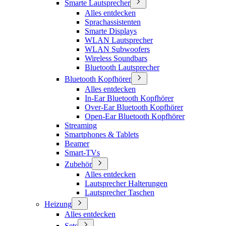
Smarte Lautsprecher
Alles entdecken
Sprachassistenten
Smarte Displays
WLAN Lautsprecher
WLAN Subwoofers
Wireless Soundbars
Bluetooth Lautsprecher
Bluetooth Kopfhörer
Alles entdecken
In-Ear Bluetooth Kopfhörer
Over-Ear Bluetooth Kopfhörer
Open-Ear Bluetooth Kopfhörer
Streaming
Smartphones & Tablets
Beamer
Smart-TVs
Zubehör
Alles entdecken
Lautsprecher Halterungen
Lautsprecher Taschen
Heizung
Alles entdecken
Sets