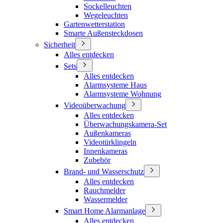
Sockelleuchten
Wegeleuchten
Gartenwetterstation
Smarte Außensteckdosen
Sicherheit
Alles entdecken
Sets
Alles entdecken
Alarmsysteme Haus
Alarmsysteme Wohnung
Videoüberwachung
Alles entdecken
Überwachungskamera-Set
Außenkameras
Videotürklingeln
Innenkameras
Zubehör
Brand- und Wasserschutz
Alles entdecken
Rauchmelder
Wassermelder
Smart Home Alarmanlage
Alles entdecken