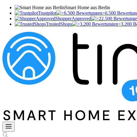
Smart Home aus Berlin
Trustpilot
>6.500 Bewertun
ShopperApproved
TrustedShops
>3.200 B