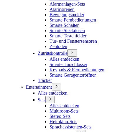
Alarmanlagen-Sets
Alarmsirenen
Bewegungsmelder
Smarte Fernbedienungen
Smarte Schalter
Smarte Steckdosen
Smarte Tastenfelder
Tür- und Fenstersensoren
Zentralen
Zutrittskontrolle
Alles entdecken
Smarte Türschlösser
Keypads & Fernbedienungen
Smarte Garagentoröffner
Tracker
Entertainment
Alles entdecken
Sets
Alles entdecken
Multiroom-Sets
Stereo-Sets
Heimkino-Sets
Sprachassistenten-Sets