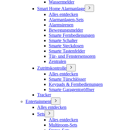
Wassermelder
Smart Home Alarmanlage
Alles entdecken
Alarmanlagen-Sets
Alarmsirenen
Bewegungsmelder
Smarte Fernbedienungen
Smarte Schalter
Smarte Steckdosen
Smarte Tastenfelder
Tür- und Fenstersensoren
Zentralen
Zutrittskontrolle
Alles entdecken
Smarte Türschlösser
Keypads & Fernbedienungen
Smarte Garagentoröffner
Tracker
Entertainment
Alles entdecken
Sets
Alles entdecken
Multiroom-Sets