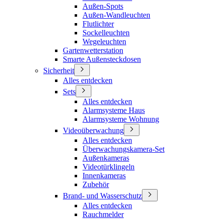
Außen-Spots
Außen-Wandleuchten
Flutlichter
Sockelleuchten
Wegeleuchten
Gartenwetterstation
Smarte Außensteckdosen
Sicherheit
Alles entdecken
Sets
Alles entdecken
Alarmsysteme Haus
Alarmsysteme Wohnung
Videoüberwachung
Alles entdecken
Überwachungskamera-Set
Außenkameras
Videotürklingeln
Innenkameras
Zubehör
Brand- und Wasserschutz
Alles entdecken
Rauchmelder