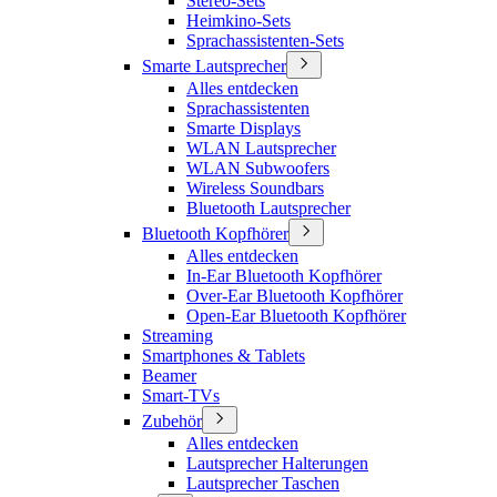
Stereo-Sets
Heimkino-Sets
Sprachassistenten-Sets
Smarte Lautsprecher
Alles entdecken
Sprachassistenten
Smarte Displays
WLAN Lautsprecher
WLAN Subwoofers
Wireless Soundbars
Bluetooth Lautsprecher
Bluetooth Kopfhörer
Alles entdecken
In-Ear Bluetooth Kopfhörer
Over-Ear Bluetooth Kopfhörer
Open-Ear Bluetooth Kopfhörer
Streaming
Smartphones & Tablets
Beamer
Smart-TVs
Zubehör
Alles entdecken
Lautsprecher Halterungen
Lautsprecher Taschen