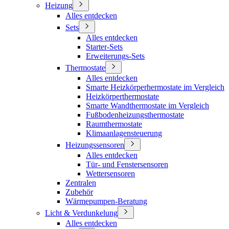
Heizung
Alles entdecken
Sets
Alles entdecken
Starter-Sets
Erweiterungs-Sets
Thermostate
Alles entdecken
Smarte Heizkörperhermostate im Vergleich
Heizkörperthermostate
Smarte Wandthermostate im Vergleich
Fußbodenheizungsthermostate
Raumthermostate
Klimaanlagensteuerung
Heizungssensoren
Alles entdecken
Tür- und Fenstersensoren
Wettersensoren
Zentralen
Zubehör
Wärmepumpen-Beratung
Licht & Verdunkelung
Alles entdecken