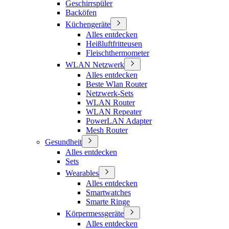
Geschirrspüler
Backöfen
Küchengeräte
Alles entdecken
Heißluftfritteusen
Fleischthermometer
WLAN Netzwerk
Alles entdecken
Beste Wlan Router
Netzwerk-Sets
WLAN Router
WLAN Repeater
PowerLAN Adapter
Mesh Router
Gesundheit
Alles entdecken
Sets
Wearables
Alles entdecken
Smartwatches
Smarte Ringe
Körpermessgeräte
Alles entdecken