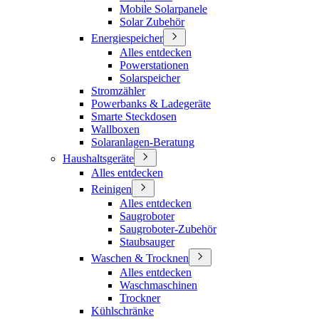
Mobile Solarpanele
Solar Zubehör
Energiespeicher
Alles entdecken
Powerstationen
Solarspeicher
Stromzähler
Powerbanks & Ladegeräte
Smarte Steckdosen
Wallboxen
Solaranlagen-Beratung
Haushaltsgeräte
Alles entdecken
Reinigen
Alles entdecken
Saugroboter
Saugroboter-Zubehör
Staubsauger
Waschen & Trocknen
Alles entdecken
Waschmaschinen
Trockner
Kühlschränke