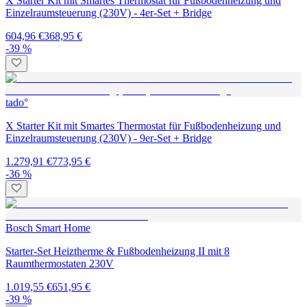
X Starter Kit mit Smartes Thermostat für Fußbodenheizung und
Einzelraumsteuerung (230V) - 4er-Set + Bridge
604,96 €
368,95 €
-39 %
tado°
X Starter Kit mit Smartes Thermostat für Fußbodenheizung und
Einzelraumsteuerung (230V) - 9er-Set + Bridge
1.279,91 €
773,95 €
-36 %
Bosch Smart Home
Starter-Set Heiztherme & Fußbodenheizung II mit 8
Raumthermostaten 230V
1.019,55 €
651,95 €
-39 %