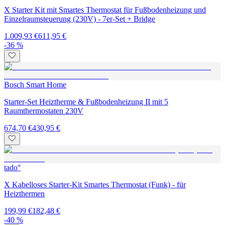
X Starter Kit mit Smartes Thermostat für Fußbodenheizung und
Einzelraumsteuerung (230V) - 7er-Set + Bridge
1.009,93 €
611,95 €
-36 %
Bosch Smart Home
Starter-Set Heiztherme & Fußbodenheizung II mit 5
Raumthermostaten 230V
674,70 €
430,95 €
tado°
X Kabelloses Starter-Kit Smartes Thermostat (Funk) - für
Heizthermen
199,99 €
182,48 €
-40 %