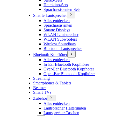
Stereo-Sets
Heimkino-Sets
Sprachassistenten-Sets
Smarte Lautsprecher
Alles entdecken
Sprachassistenten
Smarte Displays
WLAN Lautsprecher
WLAN Subwoofers
Wireless Soundbars
Bluetooth Lautsprecher
Bluetooth Kopfhörer
Alles entdecken
In-Ear Bluetooth Kopfhörer
Over-Ear Bluetooth Kopfhörer
Open-Ear Bluetooth Kopfhörer
Streaming
Smartphones & Tablets
Beamer
Smart-TVs
Zubehör
Alles entdecken
Lautsprecher Halterungen
Lautsprecher Taschen