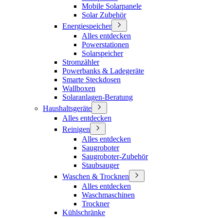
Mobile Solarpanele
Solar Zubehör
Energiespeicher
Alles entdecken
Powerstationen
Solarspeicher
Stromzähler
Powerbanks & Ladegeräte
Smarte Steckdosen
Wallboxen
Solaranlagen-Beratung
Haushaltsgeräte
Alles entdecken
Reinigen
Alles entdecken
Saugroboter
Saugroboter-Zubehör
Staubsauger
Waschen & Trocknen
Alles entdecken
Waschmaschinen
Trockner
Kühlschränke