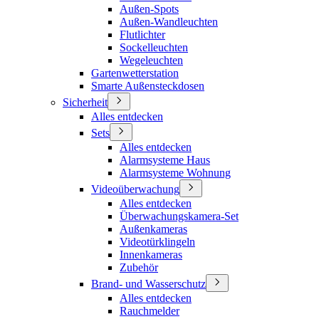
Außen-Spots
Außen-Wandleuchten
Flutlichter
Sockelleuchten
Wegeleuchten
Gartenwetterstation
Smarte Außensteckdosen
Sicherheit
Alles entdecken
Sets
Alles entdecken
Alarmsysteme Haus
Alarmsysteme Wohnung
Videoüberwachung
Alles entdecken
Überwachungskamera-Set
Außenkameras
Videotürklingeln
Innenkameras
Zubehör
Brand- und Wasserschutz
Alles entdecken
Rauchmelder