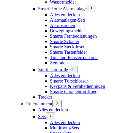
Wassermelder
Smart Home Alarmanlage
Alles entdecken
Alarmanlagen-Sets
Alarmsirenen
Bewegungsmelder
Smarte Fernbedienungen
Smarte Schalter
Smarte Steckdosen
Smarte Tastenfelder
Tür- und Fenstersensoren
Zentralen
Zutrittskontrolle
Alles entdecken
Smarte Türschlösser
Keypads & Fernbedienungen
Smarte Garagentoröffner
Tracker
Entertainment
Alles entdecken
Sets
Alles entdecken
Multiroom-Sets