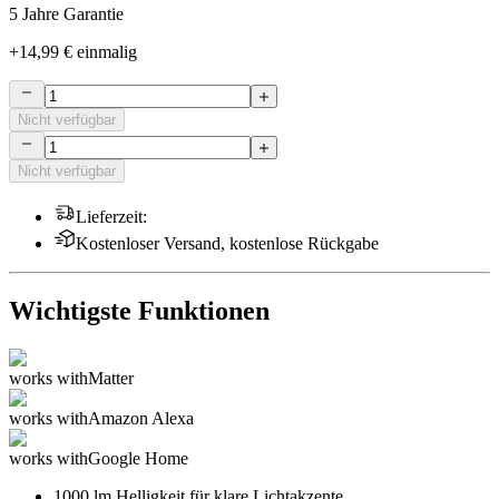
5 Jahre Garantie
+
14,99 €
einmalig
Nicht verfügbar
Nicht verfügbar
Lieferzeit
:
Kostenloser Versand, kostenlose Rückgabe
Wichtigste Funktionen
works with
Matter
works with
Amazon Alexa
works with
Google Home
1000 lm Helligkeit für klare Lichtakzente