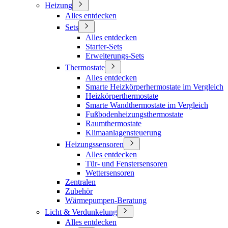
Heizung
Alles entdecken
Sets
Alles entdecken
Starter-Sets
Erweiterungs-Sets
Thermostate
Alles entdecken
Smarte Heizkörperhermostate im Vergleich
Heizkörperthermostate
Smarte Wandthermostate im Vergleich
Fußbodenheizungsthermostate
Raumthermostate
Klimaanlagensteuerung
Heizungssensoren
Alles entdecken
Tür- und Fenstersensoren
Wettersensoren
Zentralen
Zubehör
Wärmepumpen-Beratung
Licht & Verdunkelung
Alles entdecken