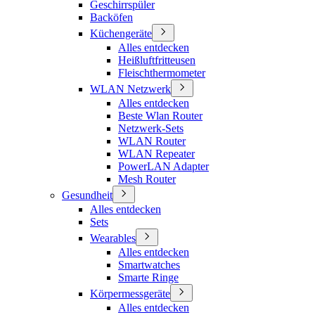
Geschirrspüler
Backöfen
Küchengeräte
Alles entdecken
Heißluftfritteusen
Fleischthermometer
WLAN Netzwerk
Alles entdecken
Beste Wlan Router
Netzwerk-Sets
WLAN Router
WLAN Repeater
PowerLAN Adapter
Mesh Router
Gesundheit
Alles entdecken
Sets
Wearables
Alles entdecken
Smartwatches
Smarte Ringe
Körpermessgeräte
Alles entdecken