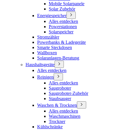
Mobile Solarpanele
Solar Zubehör
Energiespeicher
Alles entdecken
Powerstationen
Solarspeicher
Stromzähler
Powerbanks & Ladegeräte
Smarte Steckdosen
Wallboxen
Solaranlagen-Beratung
Haushaltsgeräte
Alles entdecken
Reinigen
Alles entdecken
Saugroboter
Saugroboter-Zubehör
Staubsauger
Waschen & Trocknen
Alles entdecken
Waschmaschinen
Trockner
Kühlschränke