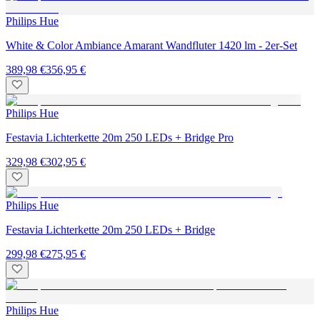
Philips Hue
White & Color Ambiance Amarant Wandfluter 1420 lm - 2er-Set
389,98 €
356,95 €
Philips Hue
Festavia Lichterkette 20m 250 LEDs + Bridge Pro
329,98 €
302,95 €
Philips Hue
Festavia Lichterkette 20m 250 LEDs + Bridge
299,98 €
275,95 €
Philips Hue