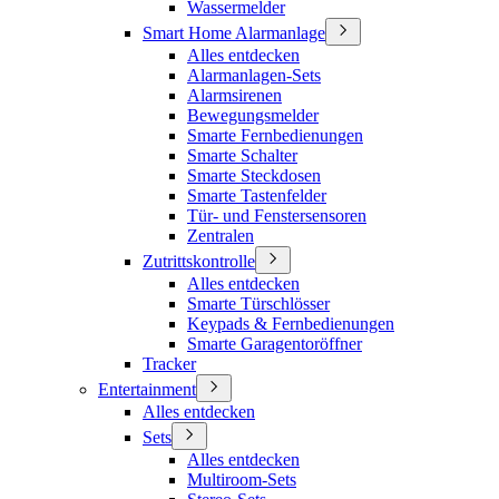
Wassermelder
Smart Home Alarmanlage
Alles entdecken
Alarmanlagen-Sets
Alarmsirenen
Bewegungsmelder
Smarte Fernbedienungen
Smarte Schalter
Smarte Steckdosen
Smarte Tastenfelder
Tür- und Fenstersensoren
Zentralen
Zutrittskontrolle
Alles entdecken
Smarte Türschlösser
Keypads & Fernbedienungen
Smarte Garagentoröffner
Tracker
Entertainment
Alles entdecken
Sets
Alles entdecken
Multiroom-Sets