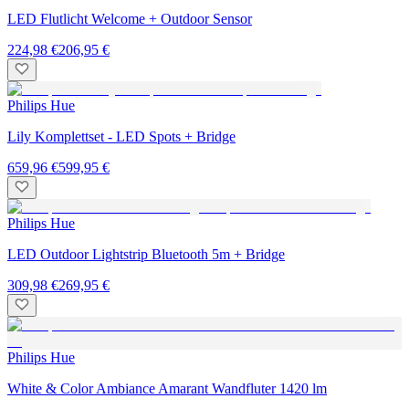
LED Flutlicht Welcome + Outdoor Sensor
224,98 €
206,95 €
Philips Hue
Lily Komplettset - LED Spots + Bridge
659,96 €
599,95 €
Philips Hue
LED Outdoor Lightstrip Bluetooth 5m + Bridge
309,98 €
269,95 €
Philips Hue
White & Color Ambiance Amarant Wandfluter 1420 lm