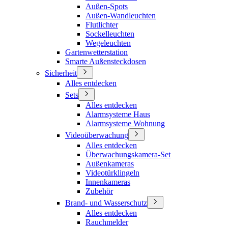
Außen-Spots
Außen-Wandleuchten
Flutlichter
Sockelleuchten
Wegeleuchten
Gartenwetterstation
Smarte Außensteckdosen
Sicherheit
Alles entdecken
Sets
Alles entdecken
Alarmsysteme Haus
Alarmsysteme Wohnung
Videoüberwachung
Alles entdecken
Überwachungskamera-Set
Außenkameras
Videotürklingeln
Innenkameras
Zubehör
Brand- und Wasserschutz
Alles entdecken
Rauchmelder