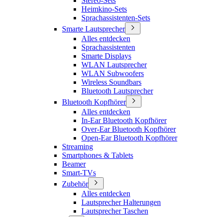
Stereo-Sets
Heimkino-Sets
Sprachassistenten-Sets
Smarte Lautsprecher
Alles entdecken
Sprachassistenten
Smarte Displays
WLAN Lautsprecher
WLAN Subwoofers
Wireless Soundbars
Bluetooth Lautsprecher
Bluetooth Kopfhörer
Alles entdecken
In-Ear Bluetooth Kopfhörer
Over-Ear Bluetooth Kopfhörer
Open-Ear Bluetooth Kopfhörer
Streaming
Smartphones & Tablets
Beamer
Smart-TVs
Zubehör
Alles entdecken
Lautsprecher Halterungen
Lautsprecher Taschen