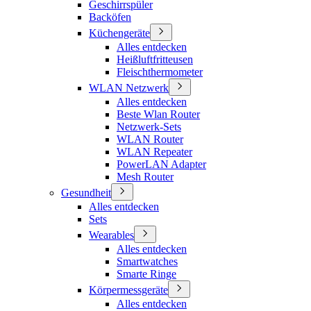
Geschirrspüler
Backöfen
Küchengeräte
Alles entdecken
Heißluftfritteusen
Fleischthermometer
WLAN Netzwerk
Alles entdecken
Beste Wlan Router
Netzwerk-Sets
WLAN Router
WLAN Repeater
PowerLAN Adapter
Mesh Router
Gesundheit
Alles entdecken
Sets
Wearables
Alles entdecken
Smartwatches
Smarte Ringe
Körpermessgeräte
Alles entdecken