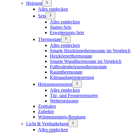
Heizung
Alles entdecken
Sets
Alles entdecken
Starter-Sets
Erweiterungs-Sets
Thermostate
Alles entdecken
Smarte Heizkörperhermostate im Vergleich
Heizkörperthermostate
Smarte Wandthermostate im Vergleich
Fußbodenheizungsthermostate
Raumthermostate
Klimaanlagensteuerung
Heizungssensoren
Alles entdecken
Tür- und Fenstersensoren
Wettersensoren
Zentralen
Zubehör
Wärmepumpen-Beratung
Licht & Verdunkelung
Alles entdecken