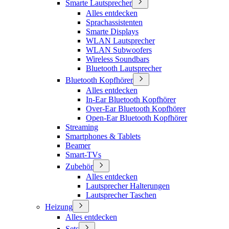
Smarte Lautsprecher
Alles entdecken
Sprachassistenten
Smarte Displays
WLAN Lautsprecher
WLAN Subwoofers
Wireless Soundbars
Bluetooth Lautsprecher
Bluetooth Kopfhörer
Alles entdecken
In-Ear Bluetooth Kopfhörer
Over-Ear Bluetooth Kopfhörer
Open-Ear Bluetooth Kopfhörer
Streaming
Smartphones & Tablets
Beamer
Smart-TVs
Zubehör
Alles entdecken
Lautsprecher Halterungen
Lautsprecher Taschen
Heizung
Alles entdecken
Sets