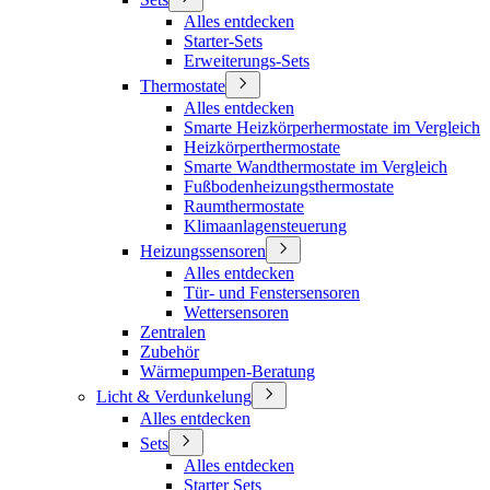
Alles entdecken
Starter-Sets
Erweiterungs-Sets
Thermostate
Alles entdecken
Smarte Heizkörperhermostate im Vergleich
Heizkörperthermostate
Smarte Wandthermostate im Vergleich
Fußbodenheizungsthermostate
Raumthermostate
Klimaanlagensteuerung
Heizungssensoren
Alles entdecken
Tür- und Fenstersensoren
Wettersensoren
Zentralen
Zubehör
Wärmepumpen-Beratung
Licht & Verdunkelung
Alles entdecken
Sets
Alles entdecken
Starter Sets