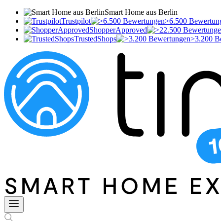
Smart Home aus Berlin
Trustpilot
>6.500 Bewertun
ShopperApproved
TrustedShops
>3.200 B