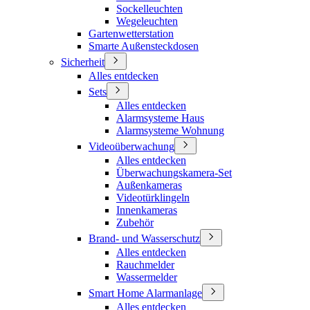
Sockelleuchten
Wegeleuchten
Gartenwetterstation
Smarte Außensteckdosen
Sicherheit
Alles entdecken
Sets
Alles entdecken
Alarmsysteme Haus
Alarmsysteme Wohnung
Videoüberwachung
Alles entdecken
Überwachungskamera-Set
Außenkameras
Videotürklingeln
Innenkameras
Zubehör
Brand- und Wasserschutz
Alles entdecken
Rauchmelder
Wassermelder
Smart Home Alarmanlage
Alles entdecken