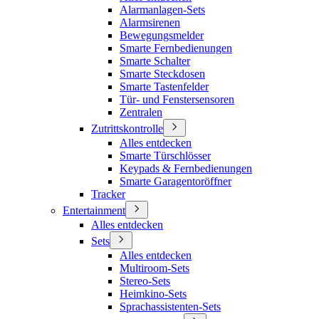
Alarmanlagen-Sets
Alarmsirenen
Bewegungsmelder
Smarte Fernbedienungen
Smarte Schalter
Smarte Steckdosen
Smarte Tastenfelder
Tür- und Fenstersensoren
Zentralen
Zutrittskontrolle
Alles entdecken
Smarte Türschlösser
Keypads & Fernbedienungen
Smarte Garagentoröffner
Tracker
Entertainment
Alles entdecken
Sets
Alles entdecken
Multiroom-Sets
Stereo-Sets
Heimkino-Sets
Sprachassistenten-Sets