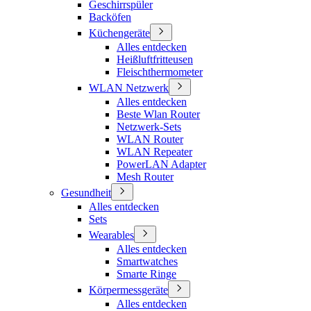
Geschirrspüler
Backöfen
Küchengeräte
Alles entdecken
Heißluftfritteusen
Fleischthermometer
WLAN Netzwerk
Alles entdecken
Beste Wlan Router
Netzwerk-Sets
WLAN Router
WLAN Repeater
PowerLAN Adapter
Mesh Router
Gesundheit
Alles entdecken
Sets
Wearables
Alles entdecken
Smartwatches
Smarte Ringe
Körpermessgeräte
Alles entdecken