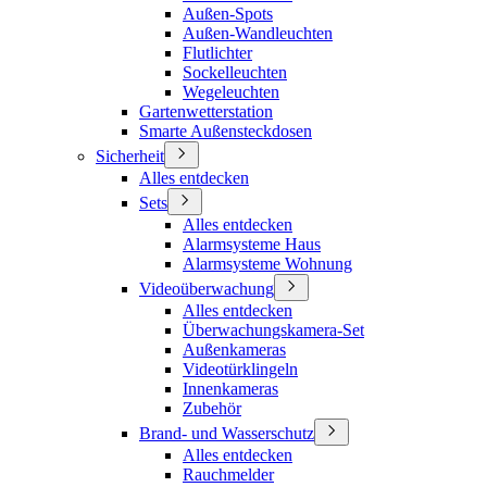
Außen-Spots
Außen-Wandleuchten
Flutlichter
Sockelleuchten
Wegeleuchten
Gartenwetterstation
Smarte Außensteckdosen
Sicherheit
Alles entdecken
Sets
Alles entdecken
Alarmsysteme Haus
Alarmsysteme Wohnung
Videoüberwachung
Alles entdecken
Überwachungskamera-Set
Außenkameras
Videotürklingeln
Innenkameras
Zubehör
Brand- und Wasserschutz
Alles entdecken
Rauchmelder