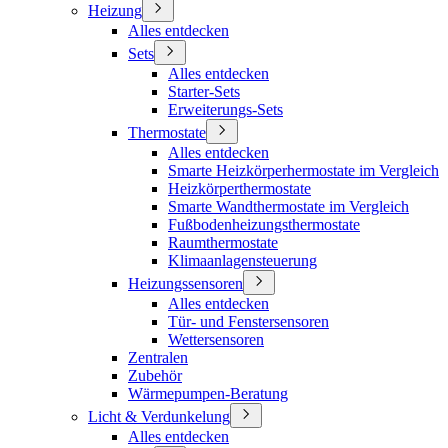
Heizung
Alles entdecken
Sets
Alles entdecken
Starter-Sets
Erweiterungs-Sets
Thermostate
Alles entdecken
Smarte Heizkörperhermostate im Vergleich
Heizkörperthermostate
Smarte Wandthermostate im Vergleich
Fußbodenheizungsthermostate
Raumthermostate
Klimaanlagensteuerung
Heizungssensoren
Alles entdecken
Tür- und Fenstersensoren
Wettersensoren
Zentralen
Zubehör
Wärmepumpen-Beratung
Licht & Verdunkelung
Alles entdecken