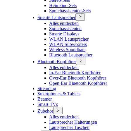
Stereo-Sets
Heimkino-Sets
Sprachassistenten-Sets
Smarte Lautsprecher
Alles entdecken
Sprachassistenten
Smarte Displays
WLAN Lautsprecher
WLAN Subwoofers
Wireless Soundbars
Bluetooth Lautsprecher
Bluetooth Kopfhörer
Alles entdecken
In-Ear Bluetooth Kopfhörer
Over-Ear Bluetooth Kopfhörer
Open-Ear Bluetooth Kopfhörer
Streaming
Smartphones & Tablets
Beamer
Smart-TVs
Zubehör
Alles entdecken
Lautsprecher Halterungen
Lautsprecher Taschen