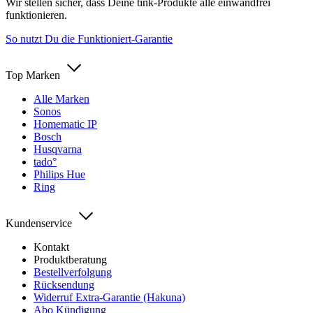
Wir stellen sicher, dass Deine tink-Produkte alle einwandfrei
funktionieren.
So nutzt Du die Funktioniert-Garantie
Top Marken
Alle Marken
Sonos
Homematic IP
Bosch
Husqvarna
tado°
Philips Hue
Ring
Kundenservice
Kontakt
Produktberatung
Bestellverfolgung
Rücksendung
Widerruf Extra-Garantie (Hakuna)
Abo Kündigung