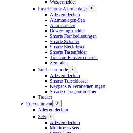
Wassermelder
Smart Home Alarmanlage
Alles entdecken
Alarmanlagen-Sets
Alarmsirenen
Bewegungsmelder
Smarte Fernbedienungen
Smarte Schalter
Smarte Steckdosen
Smarte Tastenfelder
Tür- und Fenstersensoren
Zentralen
Zutrittskontrolle
Alles entdecken
Smarte Türschlösser
Keypads & Fernbedienungen
Smarte Garagentoröffner
Tracker
Entertainment
Alles entdecken
Sets
Alles entdecken
Multiroom-Sets