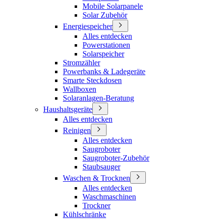
Mobile Solarpanele
Solar Zubehör
Energiespeicher
Alles entdecken
Powerstationen
Solarspeicher
Stromzähler
Powerbanks & Ladegeräte
Smarte Steckdosen
Wallboxen
Solaranlagen-Beratung
Haushaltsgeräte
Alles entdecken
Reinigen
Alles entdecken
Saugroboter
Saugroboter-Zubehör
Staubsauger
Waschen & Trocknen
Alles entdecken
Waschmaschinen
Trockner
Kühlschränke