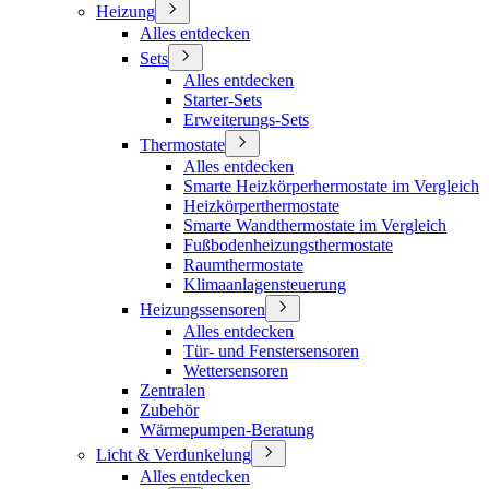
Heizung
Alles entdecken
Sets
Alles entdecken
Starter-Sets
Erweiterungs-Sets
Thermostate
Alles entdecken
Smarte Heizkörperhermostate im Vergleich
Heizkörperthermostate
Smarte Wandthermostate im Vergleich
Fußbodenheizungsthermostate
Raumthermostate
Klimaanlagensteuerung
Heizungssensoren
Alles entdecken
Tür- und Fenstersensoren
Wettersensoren
Zentralen
Zubehör
Wärmepumpen-Beratung
Licht & Verdunkelung
Alles entdecken