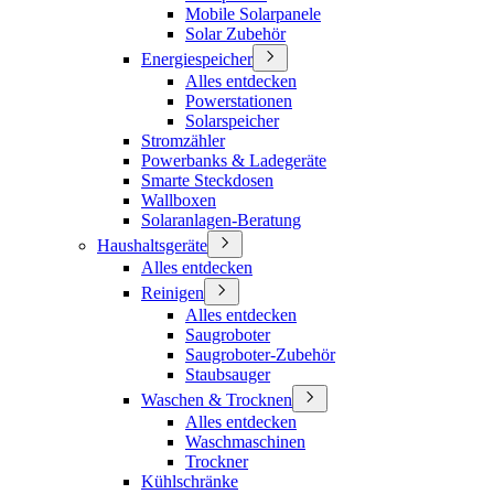
Mobile Solarpanele
Solar Zubehör
Energiespeicher
Alles entdecken
Powerstationen
Solarspeicher
Stromzähler
Powerbanks & Ladegeräte
Smarte Steckdosen
Wallboxen
Solaranlagen-Beratung
Haushaltsgeräte
Alles entdecken
Reinigen
Alles entdecken
Saugroboter
Saugroboter-Zubehör
Staubsauger
Waschen & Trocknen
Alles entdecken
Waschmaschinen
Trockner
Kühlschränke