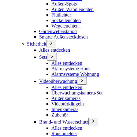
Außen-Spots
Außen-Wandleuchten
Flutlichter
Sockelleuchten
Wegeleuchten
Gartenwetterstation
Smarte Außensteckdosen
Sicherheit
Alles entdecken
Sets
Alles entdecken
Alarmsysteme Haus
Alarmsysteme Wohnung
Videoüberwachung
Alles entdecken
Überwachungskamera-Set
Außenkameras
Videotürklingeln
Innenkameras
Zubehör
Brand- und Wasserschutz
Alles entdecken
Rauchmelder