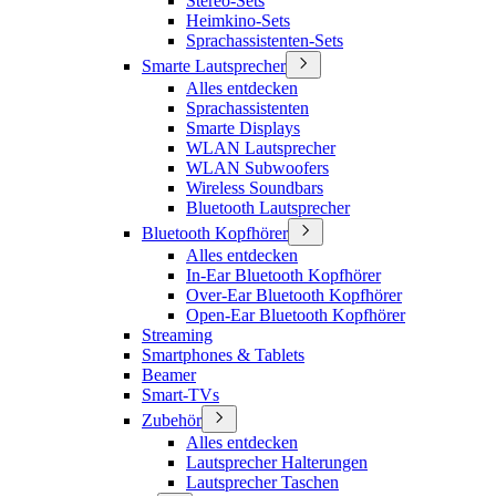
Stereo-Sets
Heimkino-Sets
Sprachassistenten-Sets
Smarte Lautsprecher
Alles entdecken
Sprachassistenten
Smarte Displays
WLAN Lautsprecher
WLAN Subwoofers
Wireless Soundbars
Bluetooth Lautsprecher
Bluetooth Kopfhörer
Alles entdecken
In-Ear Bluetooth Kopfhörer
Over-Ear Bluetooth Kopfhörer
Open-Ear Bluetooth Kopfhörer
Streaming
Smartphones & Tablets
Beamer
Smart-TVs
Zubehör
Alles entdecken
Lautsprecher Halterungen
Lautsprecher Taschen