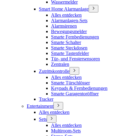
Wassermelder
Smart Home Alarmanlage
Alles entdecken
Alarmanlagen-Sets
Alarmsirenen
Bewegungsmelder
Smarte Fernbedienungen
Smarte Schalter
Smarte Steckdosen
Smarte Tastenfelder
Tür- und Fenstersensoren
Zentralen
Zutrittskontrolle
Alles entdecken
Smarte Türschlösser
Keypads & Fernbedienungen
Smarte Garagentoröffner
Tracker
Entertainment
Alles entdecken
Sets
Alles entdecken
Multiroom-Sets