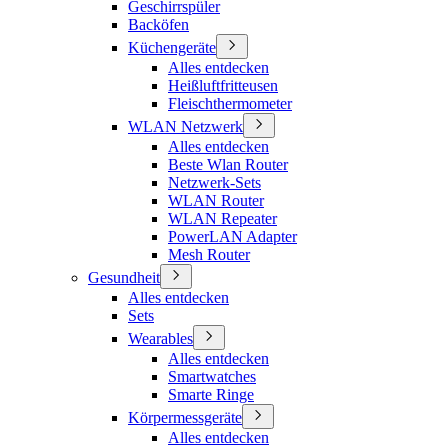
Geschirrspüler
Backöfen
Küchengeräte
Alles entdecken
Heißluftfritteusen
Fleischthermometer
WLAN Netzwerk
Alles entdecken
Beste Wlan Router
Netzwerk-Sets
WLAN Router
WLAN Repeater
PowerLAN Adapter
Mesh Router
Gesundheit
Alles entdecken
Sets
Wearables
Alles entdecken
Smartwatches
Smarte Ringe
Körpermessgeräte
Alles entdecken