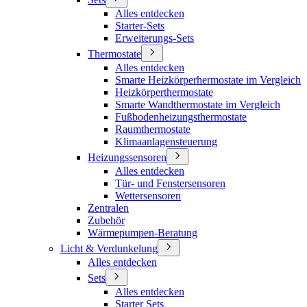
Alles entdecken
Starter-Sets
Erweiterungs-Sets
Thermostate
Alles entdecken
Smarte Heizkörperhermostate im Vergleich
Heizkörperthermostate
Smarte Wandthermostate im Vergleich
Fußbodenheizungsthermostate
Raumthermostate
Klimaanlagensteuerung
Heizungssensoren
Alles entdecken
Tür- und Fenstersensoren
Wettersensoren
Zentralen
Zubehör
Wärmepumpen-Beratung
Licht & Verdunkelung
Alles entdecken
Sets
Alles entdecken
Starter Sets