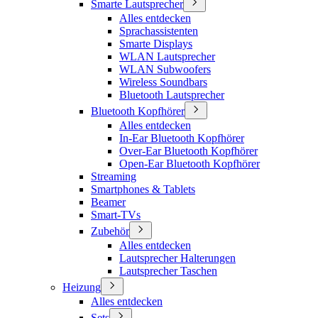
Smarte Lautsprecher
Alles entdecken
Sprachassistenten
Smarte Displays
WLAN Lautsprecher
WLAN Subwoofers
Wireless Soundbars
Bluetooth Lautsprecher
Bluetooth Kopfhörer
Alles entdecken
In-Ear Bluetooth Kopfhörer
Over-Ear Bluetooth Kopfhörer
Open-Ear Bluetooth Kopfhörer
Streaming
Smartphones & Tablets
Beamer
Smart-TVs
Zubehör
Alles entdecken
Lautsprecher Halterungen
Lautsprecher Taschen
Heizung
Alles entdecken
Sets