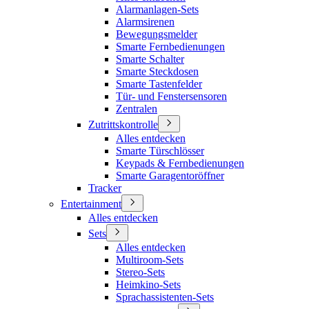
Alarmanlagen-Sets
Alarmsirenen
Bewegungsmelder
Smarte Fernbedienungen
Smarte Schalter
Smarte Steckdosen
Smarte Tastenfelder
Tür- und Fenstersensoren
Zentralen
Zutrittskontrolle
Alles entdecken
Smarte Türschlösser
Keypads & Fernbedienungen
Smarte Garagentoröffner
Tracker
Entertainment
Alles entdecken
Sets
Alles entdecken
Multiroom-Sets
Stereo-Sets
Heimkino-Sets
Sprachassistenten-Sets