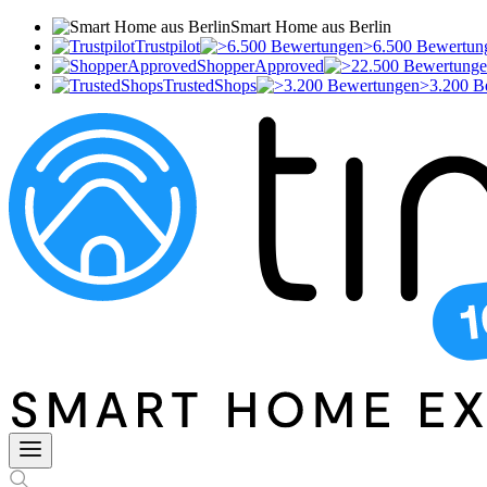
Smart Home aus Berlin
Trustpilot
>6.500 Bewertun
ShopperApproved
TrustedShops
>3.200 B