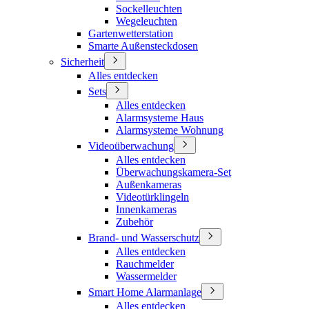
Sockelleuchten
Wegeleuchten
Gartenwetterstation
Smarte Außensteckdosen
Sicherheit
Alles entdecken
Sets
Alles entdecken
Alarmsysteme Haus
Alarmsysteme Wohnung
Videoüberwachung
Alles entdecken
Überwachungskamera-Set
Außenkameras
Videotürklingeln
Innenkameras
Zubehör
Brand- und Wasserschutz
Alles entdecken
Rauchmelder
Wassermelder
Smart Home Alarmanlage
Alles entdecken