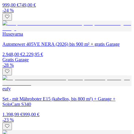
999,00 €
749,00 €
-24 %
Husqvarna
Automower 405VE NERA (2026) bis 900 m² + gratis Garage
2.948,00 €
2.229,95 €
Gratis Garage
-28 %
eufy
Set - mit Mähroboter E15 (kabellos, bis 800 m²) + Garage +
SoloCam S340
1.398,99 €
999,00 €
-23 %