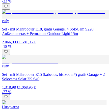
-23 %
eufy
Set - mit Mähroboter E18, gratis Garage, 4 SoloCam S220
Außenkameras + Permanent Outdoor Light 15m
2.066,99 €
1.581,95 €
-18 %
eufy
Set - mit Mähroboter E15 (kabellos, bis 800 m²) gratis Garage + 2
Solocams Solar 2K S40
1.318,98 €
1.068,95 €
-27 %
Husqvarna