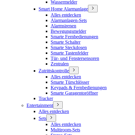
Wassermelder
Smart Home Alarmanlage
Alles entdecken
Alarmanlagen-Sets
Alarmsirenen
Bewegungsmelder
Smarte Fernbedienungen
Smarte Schalter
Smarte Steckdosen
Smarte Tastenfelder
Tür- und Fenstersensoren
Zentralen
Zutrittskontrolle
Alles entdecken
Smarte Türschlösser
Keypads & Fernbedienungen
Smarte Garagentoröffner
Tracker
Entertainment
Alles entdecken
Sets
Alles entdecken
Multiroom-Sets