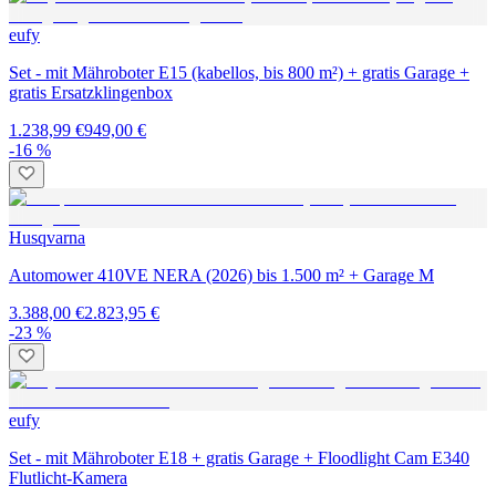
eufy
Set - mit Mähroboter E15 (kabellos, bis 800 m²) + gratis Garage +
gratis Ersatzklingenbox
1.238,99 €
949,00 €
-16 %
Husqvarna
Automower 410VE NERA (2026) bis 1.500 m² + Garage M
3.388,00 €
2.823,95 €
-23 %
eufy
Set - mit Mähroboter E18 + gratis Garage + Floodlight Cam E340
Flutlicht-Kamera