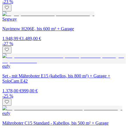
-23 %
Segway
Navimow H206E, bis 600 m² + Garage
1.948,99 €
1.489,00 €
-27 %
eufy
Set - mit Mähroboter E15 (kabellos, bis 800 m²) + Garage +
SoloCam E42
1.378,00 €
999,00 €
-25 %
eufy
Mähroboter C15 Standard - Kabellos, bis 500 m² + Garage