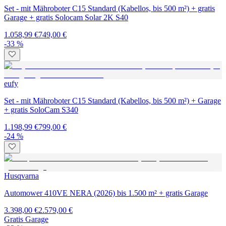
Set - mit Mähroboter C15 Standard (Kabellos, bis 500 m²) + gratis
Garage + gratis Solocam Solar 2K S40
1.058,99 €
749,00 €
-33 %
eufy
Set - mit Mähroboter C15 Standard (Kabellos, bis 500 m²) + Garage
+ gratis SoloCam S340
1.198,99 €
799,00 €
-24 %
Husqvarna
Automower 410VE NERA (2026) bis 1.500 m² + gratis Garage
3.398,00 €
2.579,00 €
Gratis Garage