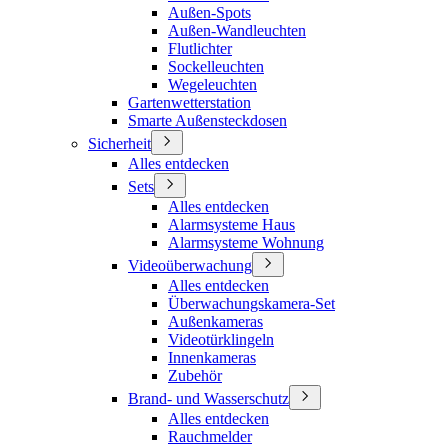
Außen-Spots
Außen-Wandleuchten
Flutlichter
Sockelleuchten
Wegeleuchten
Gartenwetterstation
Smarte Außensteckdosen
Sicherheit
Alles entdecken
Sets
Alles entdecken
Alarmsysteme Haus
Alarmsysteme Wohnung
Videoüberwachung
Alles entdecken
Überwachungskamera-Set
Außenkameras
Videotürklingeln
Innenkameras
Zubehör
Brand- und Wasserschutz
Alles entdecken
Rauchmelder