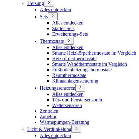
Heizung
Alles entdecken
Sets
Alles entdecken
Starter-Sets
Erweiterungs-Sets
Thermostate
Alles entdecken
Smarte Heizkörperhermostate im Vergleich
Heizkörperthermostate
Smarte Wandthermostate im Vergleich
Fußbodenheizungsthermostate
Raumthermostate
Klimaanlagensteuerung
Heizungssensoren
Alles entdecken
Tür- und Fenstersensoren
Wettersensoren
Zentralen
Zubehör
Wärmepumpen-Beratung
Licht & Verdunkelung
Alles entdecken