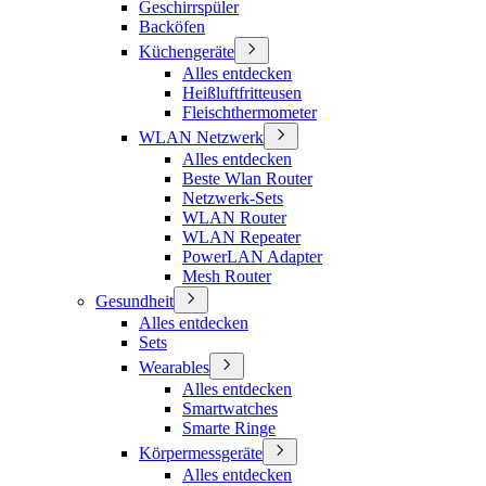
Geschirrspüler
Backöfen
Küchengeräte
Alles entdecken
Heißluftfritteusen
Fleischthermometer
WLAN Netzwerk
Alles entdecken
Beste Wlan Router
Netzwerk-Sets
WLAN Router
WLAN Repeater
PowerLAN Adapter
Mesh Router
Gesundheit
Alles entdecken
Sets
Wearables
Alles entdecken
Smartwatches
Smarte Ringe
Körpermessgeräte
Alles entdecken