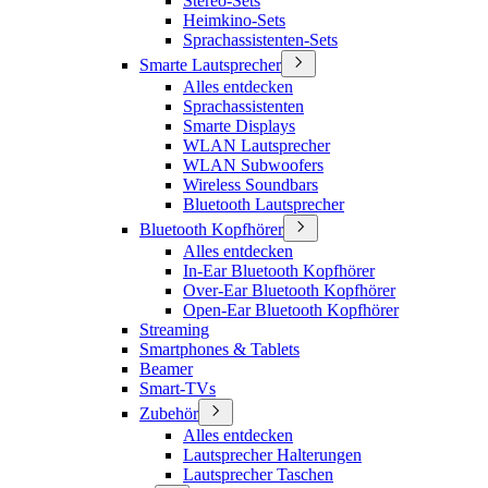
Stereo-Sets
Heimkino-Sets
Sprachassistenten-Sets
Smarte Lautsprecher
Alles entdecken
Sprachassistenten
Smarte Displays
WLAN Lautsprecher
WLAN Subwoofers
Wireless Soundbars
Bluetooth Lautsprecher
Bluetooth Kopfhörer
Alles entdecken
In-Ear Bluetooth Kopfhörer
Over-Ear Bluetooth Kopfhörer
Open-Ear Bluetooth Kopfhörer
Streaming
Smartphones & Tablets
Beamer
Smart-TVs
Zubehör
Alles entdecken
Lautsprecher Halterungen
Lautsprecher Taschen