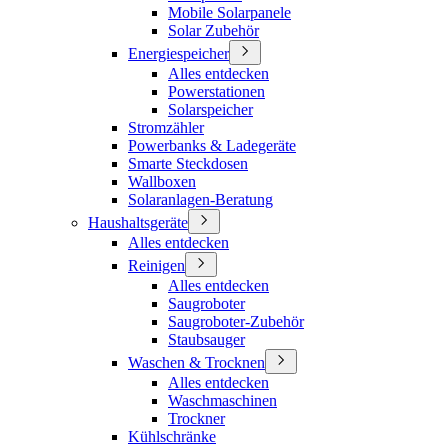
Mobile Solarpanele
Solar Zubehör
Energiespeicher
Alles entdecken
Powerstationen
Solarspeicher
Stromzähler
Powerbanks & Ladegeräte
Smarte Steckdosen
Wallboxen
Solaranlagen-Beratung
Haushaltsgeräte
Alles entdecken
Reinigen
Alles entdecken
Saugroboter
Saugroboter-Zubehör
Staubsauger
Waschen & Trocknen
Alles entdecken
Waschmaschinen
Trockner
Kühlschränke