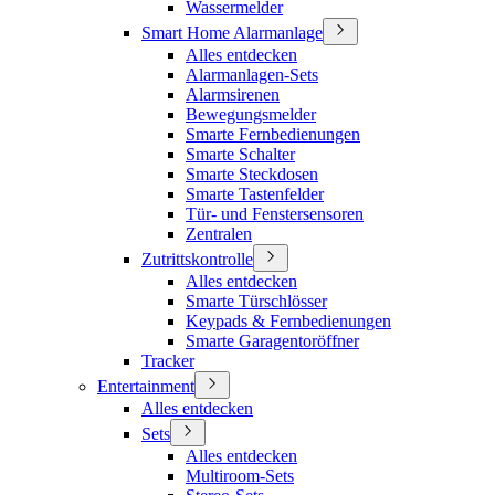
Wassermelder
Smart Home Alarmanlage
Alles entdecken
Alarmanlagen-Sets
Alarmsirenen
Bewegungsmelder
Smarte Fernbedienungen
Smarte Schalter
Smarte Steckdosen
Smarte Tastenfelder
Tür- und Fenstersensoren
Zentralen
Zutrittskontrolle
Alles entdecken
Smarte Türschlösser
Keypads & Fernbedienungen
Smarte Garagentoröffner
Tracker
Entertainment
Alles entdecken
Sets
Alles entdecken
Multiroom-Sets