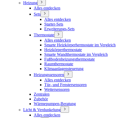
Heizung
Alles entdecken
Sets
Alles entdecken
Starter-Sets
Erweiterungs-Sets
Thermostate
Alles entdecken
Smarte Heizkörperhermostate im Vergleich
Heizkörperthermostate
Smarte Wandthermostate im Vergleich
Fußbodenheizungsthermostate
Raumthermostate
Klimaanlagensteuerung
Heizungssensoren
Alles entdecken
Tür- und Fenstersensoren
Wettersensoren
Zentralen
Zubehör
Wärmepumpen-Beratung
Licht & Verdunkelung
Alles entdecken