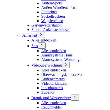
Außen-Spots
Außen-Wandleuchten
Flutlichter
Sockelleuchten
Wegeleuchten
Gartenwetterstation
Smarte Außensteckdosen
Sicherheit
Alles entdecken
Sets
Alles entdecken
Alarmsysteme Haus
Alarmsysteme Wohnung
Videoüberwachung
Alles entdecken
Überwachungskamera-Set
Außenkameras
Videotürklingeln
Innenkameras
Zubehör
Brand- und Wasserschutz
Alles entdecken
Rauchmelder