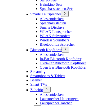
Stereo-Sets
Heimkino-Sets
Sprachassistenten-Sets
Smarte Lautsprecher
Alles entdecken
Sprachassistenten
Smarte Displays
WLAN Lautsprecher
WLAN Subwoofers
Wireless Soundbars
Bluetooth Lautsprecher
Bluetooth Kopfhörer
Alles entdecken
In-Ear Bluetooth Kopfhörer
Over-Ear Bluetooth Kopfhörer
Open-Ear Bluetooth Kopfhörer
Streaming
Smartphones & Tablets
Beamer
Smart-TVs
Zubehör
Alles entdecken
Lautsprecher Halterungen
Lautsprecher Taschen