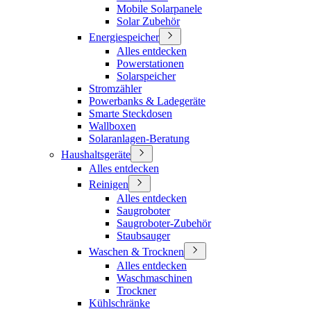
Mobile Solarpanele
Solar Zubehör
Energiespeicher
Alles entdecken
Powerstationen
Solarspeicher
Stromzähler
Powerbanks & Ladegeräte
Smarte Steckdosen
Wallboxen
Solaranlagen-Beratung
Haushaltsgeräte
Alles entdecken
Reinigen
Alles entdecken
Saugroboter
Saugroboter-Zubehör
Staubsauger
Waschen & Trocknen
Alles entdecken
Waschmaschinen
Trockner
Kühlschränke