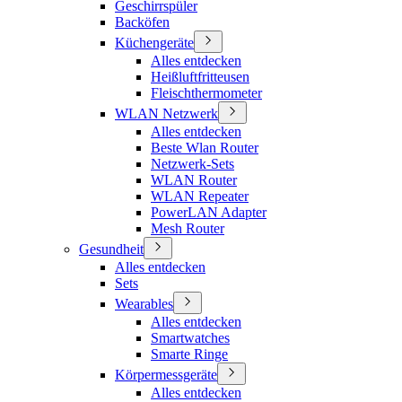
Geschirrspüler
Backöfen
Küchengeräte
Alles entdecken
Heißluftfritteusen
Fleischthermometer
WLAN Netzwerk
Alles entdecken
Beste Wlan Router
Netzwerk-Sets
WLAN Router
WLAN Repeater
PowerLAN Adapter
Mesh Router
Gesundheit
Alles entdecken
Sets
Wearables
Alles entdecken
Smartwatches
Smarte Ringe
Körpermessgeräte
Alles entdecken