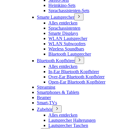
Stereo-Sets
Heimkino-Sets
Sprachassistenten-Sets
Smarte Lautsprecher
Alles entdecken
Sprachassistenten
Smarte Displays
WLAN Lautsprecher
WLAN Subwoofers
Wireless Soundbars
Bluetooth Lautsprecher
Bluetooth Kopfhörer
Alles entdecken
In-Ear Bluetooth Kopfhörer
Over-Ear Bluetooth Kopfhörer
Open-Ear Bluetooth Kopfhörer
Streaming
Smartphones & Tablets
Beamer
Smart-TVs
Zubehör
Alles entdecken
Lautsprecher Halterungen
Lautsprecher Taschen