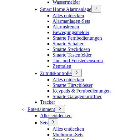
Wassermelder
Smart Home Alarmanlage
Alles entdecken
Alarmanlagen-Sets
Alarmsirenen
Bewegungsmelder
Smarte Fernbedienungen
Smarte Schalter
Smarte Steckdosen
Smarte Tastenfelder
Tür- und Fenstersensoren
Zentralen
Zutrittskontrolle
Alles entdecken
Smarte Türschlösser
Keypads & Fernbedienungen
Smarte Garagentoröffner
Tracker
Entertainment
Alles entdecken
Sets
Alles entdecken
Multiroom-Sets