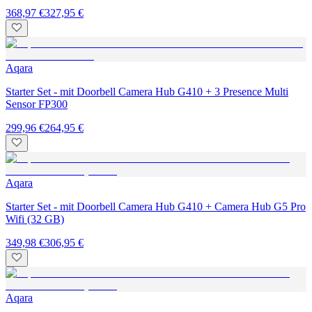
368,97 €
327,95 €
Aqara
Starter Set - mit Doorbell Camera Hub G410 + 3 Presence Multi
Sensor FP300
299,96 €
264,95 €
Aqara
Starter Set - mit Doorbell Camera Hub G410 + Camera Hub G5 Pro
Wifi (32 GB)
349,98 €
306,95 €
Aqara