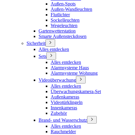
Außen-Spots
Außen-Wandleuchten
Flutlichter
Sockelleuchten
Wegeleuchten
Gartenwetterstation
Smarte Außensteckdosen
Sicherheit
Alles entdecken
Sets
Alles entdecken
Alarmsysteme Haus
Alarmsysteme Wohnung
Videoüberwachung
Alles entdecken
Überwachungskamera-Set
Außenkameras
Videotürklingeln
Innenkameras
Zubehör
Brand- und Wasserschutz
Alles entdecken
Rauchmelder