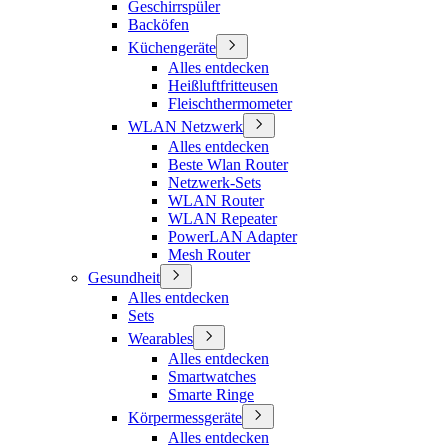
Geschirrspüler
Backöfen
Küchengeräte
Alles entdecken
Heißluftfritteusen
Fleischthermometer
WLAN Netzwerk
Alles entdecken
Beste Wlan Router
Netzwerk-Sets
WLAN Router
WLAN Repeater
PowerLAN Adapter
Mesh Router
Gesundheit
Alles entdecken
Sets
Wearables
Alles entdecken
Smartwatches
Smarte Ringe
Körpermessgeräte
Alles entdecken