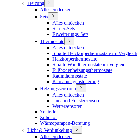
Heizung
Alles entdecken
Sets
Alles entdecken
Starter-Sets
Erweiterungs-Sets
Thermostate
Alles entdecken
Smarte Heizkörperhermostate im Vergleich
Heizkörperthermostate
Smarte Wandthermostate im Vergleich
Fußbodenheizungsthermostate
Raumthermostate
Klimaanlagensteuerung
Heizungssensoren
Alles entdecken
Tür- und Fenstersensoren
Wettersensoren
Zentralen
Zubehör
Wärmepumpen-Beratung
Licht & Verdunkelung
Alles entdecken