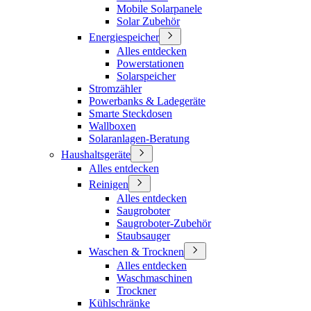
Mobile Solarpanele
Solar Zubehör
Energiespeicher
Alles entdecken
Powerstationen
Solarspeicher
Stromzähler
Powerbanks & Ladegeräte
Smarte Steckdosen
Wallboxen
Solaranlagen-Beratung
Haushaltsgeräte
Alles entdecken
Reinigen
Alles entdecken
Saugroboter
Saugroboter-Zubehör
Staubsauger
Waschen & Trocknen
Alles entdecken
Waschmaschinen
Trockner
Kühlschränke