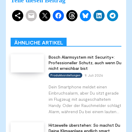
Teile diesen Beitrag
Schlagwörter
Smart Home Systeme
Kategorien
Produkttests
Produktvergleiche
Bestenlisten
Tutorials
Smart Home News
ÄHNLICHE ARTIKEL
Mehr
Bosch Alarmsystem mit Security+:
Professioneller Schutz, auch wenn Du
nicht erreichbar bist
9. Juli 2026
Produktvorstellungen
Dein Smartphone meldet einen
Einbruchsalarm, aber Du sitzt gerade
im Flugzeug mit ausgeschaltetem
Handy. Oder der Rauchmelder schlägt
Alarm, während Du bei einem lauten...
Hitzewelle überstehen: So machst Du
Deine Klimaanlage endlich smart