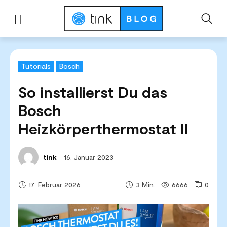
Start
Hilfe & Tutorials
Tutorials
So installierst Du das Bosch Heizkörpert
Tutorials
Bosch
So installierst Du das
Bosch
Heizkörperthermostat II
16. Januar 2023
tink
17. Februar 2026
6666
0
3
Min.