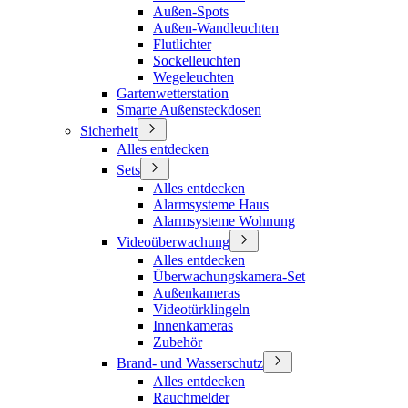
Außen-Spots
Außen-Wandleuchten
Flutlichter
Sockelleuchten
Wegeleuchten
Gartenwetterstation
Smarte Außensteckdosen
Sicherheit
Alles entdecken
Sets
Alles entdecken
Alarmsysteme Haus
Alarmsysteme Wohnung
Videoüberwachung
Alles entdecken
Überwachungskamera-Set
Außenkameras
Videotürklingeln
Innenkameras
Zubehör
Brand- und Wasserschutz
Alles entdecken
Rauchmelder