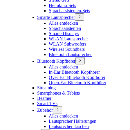
Stereo-Sets
Heimkino-Sets
Sprachassistenten-Sets
Smarte Lautsprecher
Alles entdecken
Sprachassistenten
Smarte Displays
WLAN Lautsprecher
WLAN Subwoofers
Wireless Soundbars
Bluetooth Lautsprecher
Bluetooth Kopfhörer
Alles entdecken
In-Ear Bluetooth Kopfhörer
Over-Ear Bluetooth Kopfhörer
Open-Ear Bluetooth Kopfhörer
Streaming
Smartphones & Tablets
Beamer
Smart-TVs
Zubehör
Alles entdecken
Lautsprecher Halterungen
Lautsprecher Taschen