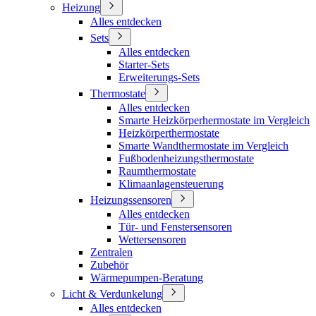
Heizung
Alles entdecken
Sets
Alles entdecken
Starter-Sets
Erweiterungs-Sets
Thermostate
Alles entdecken
Smarte Heizkörperhermostate im Vergleich
Heizkörperthermostate
Smarte Wandthermostate im Vergleich
Fußbodenheizungsthermostate
Raumthermostate
Klimaanlagensteuerung
Heizungssensoren
Alles entdecken
Tür- und Fenstersensoren
Wettersensoren
Zentralen
Zubehör
Wärmepumpen-Beratung
Licht & Verdunkelung
Alles entdecken