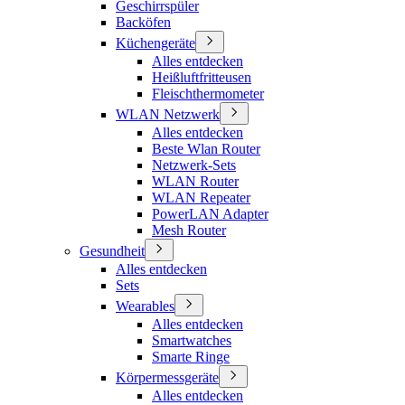
Geschirrspüler
Backöfen
Küchengeräte
Alles entdecken
Heißluftfritteusen
Fleischthermometer
WLAN Netzwerk
Alles entdecken
Beste Wlan Router
Netzwerk-Sets
WLAN Router
WLAN Repeater
PowerLAN Adapter
Mesh Router
Gesundheit
Alles entdecken
Sets
Wearables
Alles entdecken
Smartwatches
Smarte Ringe
Körpermessgeräte
Alles entdecken