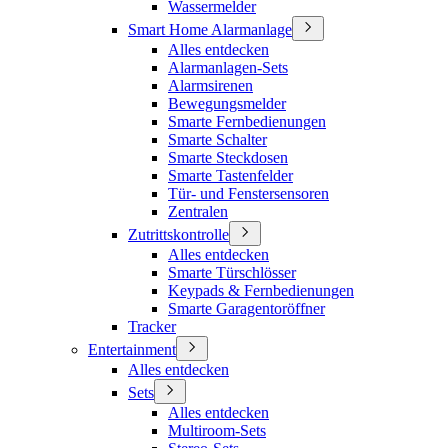
Wassermelder
Smart Home Alarmanlage
Alles entdecken
Alarmanlagen-Sets
Alarmsirenen
Bewegungsmelder
Smarte Fernbedienungen
Smarte Schalter
Smarte Steckdosen
Smarte Tastenfelder
Tür- und Fenstersensoren
Zentralen
Zutrittskontrolle
Alles entdecken
Smarte Türschlösser
Keypads & Fernbedienungen
Smarte Garagentoröffner
Tracker
Entertainment
Alles entdecken
Sets
Alles entdecken
Multiroom-Sets