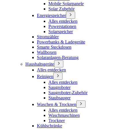
Mobile Solarpanele
Solar Zubehör
Energiespeicher
Alles entdecken
Powerstationen
Solarspeicher
Stromzähler
Powerbanks & Ladegeräte
Smarte Steckdosen
Wallboxen
Solaranlagen-Beratung
Haushaltsgeräte
Alles entdecken
Reinigen
Alles entdecken
Saugroboter
Saugroboter-Zubehör
Staubsauger
Waschen & Trocknen
Alles entdecken
Waschmaschinen
Trockner
Kühlschränke