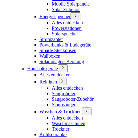
Mobile Solarpanele
Solar Zubehör
Energiespeicher
Alles entdecken
Powerstationen
Solarspeicher
Stromzähler
Powerbanks & Ladegeräte
Smarte Steckdosen
Wallboxen
Solaranlagen-Beratung
Haushaltsgeräte
Alles entdecken
Reinigen
Alles entdecken
Saugroboter
Saugroboter-Zubehör
Staubsauger
Waschen & Trocknen
Alles entdecken
Waschmaschinen
Trockner
Kühlschränke