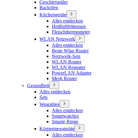
Geschirrspüler
Backöfen
Küchengeräte
Alles entdecken
Heißluftfritteusen
Fleischthermometer
WLAN Netzwerk
Alles entdecken
Beste Wlan Router
Netzwerk-Sets
WLAN Router
WLAN Repeater
PowerLAN Adapter
Mesh Router
Gesundheit
Alles entdecken
Sets
Wearables
Alles entdecken
Smartwatches
Smarte Ringe
Körpermessgeräte
Alles entdecken