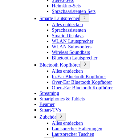
Stereo-Sets
Heimkino-Sets
Sprachassistenten-Sets
Smarte Lautsprecher
Alles entdecken
Sprachassistenten
Smarte Displays
WLAN Lautsprecher
WLAN Subwoofers
Wireless Soundbars
Bluetooth Lautsprecher
Bluetooth Kopfhörer
Alles entdecken
In-Ear Bluetooth Kopfhörer
Over-Ear Bluetooth Kopfhörer
Open-Ear Bluetooth Kopfhörer
Streaming
Smartphones & Tablets
Beamer
Smart-TVs
Zubehör
Alles entdecken
Lautsprecher Halterungen
Lautsprecher Taschen