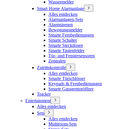
Wassermelder
Smart Home Alarmanlage
Alles entdecken
Alarmanlagen-Sets
Alarmsirenen
Bewegungsmelder
Smarte Fernbedienungen
Smarte Schalter
Smarte Steckdosen
Smarte Tastenfelder
Tür- und Fenstersensoren
Zentralen
Zutrittskontrolle
Alles entdecken
Smarte Türschlösser
Keypads & Fernbedienungen
Smarte Garagentoröffner
Tracker
Entertainment
Alles entdecken
Sets
Alles entdecken
Multiroom-Sets