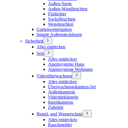
Außen-Spots
Außen-Wandleuchten
Flutlichter
Sockelleuchten
Wegeleuchten
Gartenwetterstation
Smarte Außensteckdosen
Sicherheit
Alles entdecken
Sets
Alles entdecken
Alarmsysteme Haus
Alarmsysteme Wohnung
Videoüberwachung
Alles entdecken
Überwachungskamera-Set
Außenkameras
Videotürklingeln
Innenkameras
Zubehör
Brand- und Wasserschutz
Alles entdecken
Rauchmelder