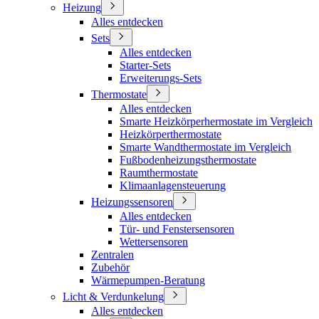
Heizung
Alles entdecken
Sets
Alles entdecken
Starter-Sets
Erweiterungs-Sets
Thermostate
Alles entdecken
Smarte Heizkörperhermostate im Vergleich
Heizkörperthermostate
Smarte Wandthermostate im Vergleich
Fußbodenheizungsthermostate
Raumthermostate
Klimaanlagensteuerung
Heizungssensoren
Alles entdecken
Tür- und Fenstersensoren
Wettersensoren
Zentralen
Zubehör
Wärmepumpen-Beratung
Licht & Verdunkelung
Alles entdecken