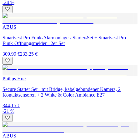
-24 %
ABUS
Smartvest Pro Funk-Alarmanlage - Starter-Set + Smartvest Pro
Funk-Öffnungsmelder - 2er-Set
309,99 €
233,25 €
Philips Hue
Secure Starter Set - mit Bridge, kabelgebundener Kamera, 2
Kontaktsensoren + 2 White & Color Ambiance E27
344,15 €
-21 %
ABUS