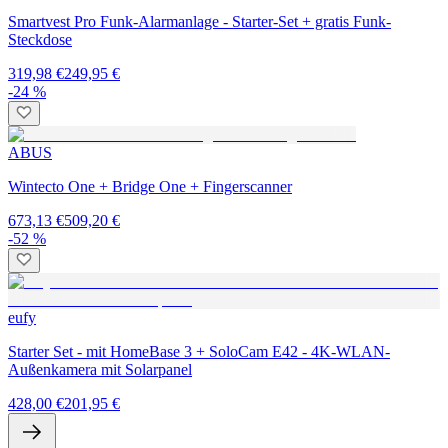
Smartvest Pro Funk-Alarmanlage - Starter-Set + gratis Funk-
Steckdose
319,98 €
249,95 €
-24 %
ABUS
Wintecto One + Bridge One + Fingerscanner
673,13 €
509,20 €
-52 %
eufy
Starter Set - mit HomeBase 3 + SoloCam E42 - 4K-WLAN-
Außenkamera mit Solarpanel
428,00 €
201,95 €