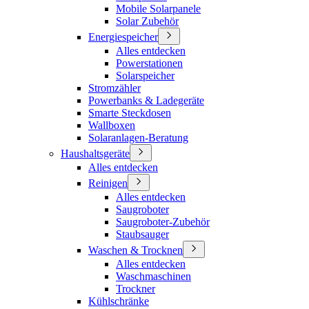
Mobile Solarpanele
Solar Zubehör
Energiespeicher
Alles entdecken
Powerstationen
Solarspeicher
Stromzähler
Powerbanks & Ladegeräte
Smarte Steckdosen
Wallboxen
Solaranlagen-Beratung
Haushaltsgeräte
Alles entdecken
Reinigen
Alles entdecken
Saugroboter
Saugroboter-Zubehör
Staubsauger
Waschen & Trocknen
Alles entdecken
Waschmaschinen
Trockner
Kühlschränke