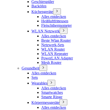
Geschirrspüler
Backöfen
Küchengeräte
Alles entdecken
Heißluftfritteusen
Fleischthermometer
WLAN Netzwerk
Alles entdecken
Beste Wlan Router
Netzwerk-Sets
WLAN Router
WLAN Repeater
PowerLAN Adapter
Mesh Router
Gesundheit
Alles entdecken
Sets
Wearables
Alles entdecken
Smartwatches
Smarte Ringe
Körpermessgeräte
Alles entdecken