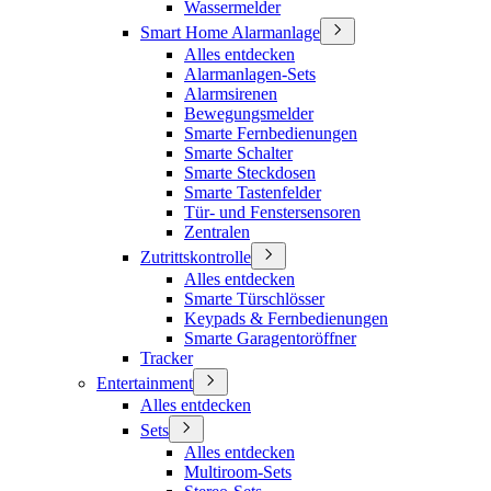
Wassermelder
Smart Home Alarmanlage
Alles entdecken
Alarmanlagen-Sets
Alarmsirenen
Bewegungsmelder
Smarte Fernbedienungen
Smarte Schalter
Smarte Steckdosen
Smarte Tastenfelder
Tür- und Fenstersensoren
Zentralen
Zutrittskontrolle
Alles entdecken
Smarte Türschlösser
Keypads & Fernbedienungen
Smarte Garagentoröffner
Tracker
Entertainment
Alles entdecken
Sets
Alles entdecken
Multiroom-Sets