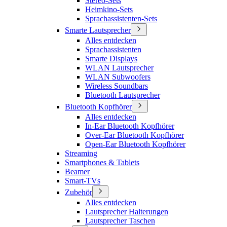
Stereo-Sets
Heimkino-Sets
Sprachassistenten-Sets
Smarte Lautsprecher
Alles entdecken
Sprachassistenten
Smarte Displays
WLAN Lautsprecher
WLAN Subwoofers
Wireless Soundbars
Bluetooth Lautsprecher
Bluetooth Kopfhörer
Alles entdecken
In-Ear Bluetooth Kopfhörer
Over-Ear Bluetooth Kopfhörer
Open-Ear Bluetooth Kopfhörer
Streaming
Smartphones & Tablets
Beamer
Smart-TVs
Zubehör
Alles entdecken
Lautsprecher Halterungen
Lautsprecher Taschen