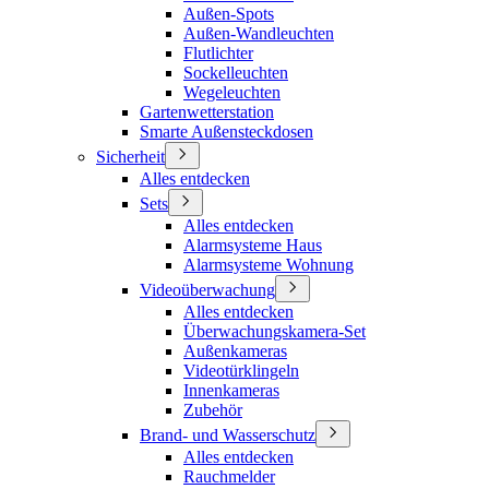
Außen-Spots
Außen-Wandleuchten
Flutlichter
Sockelleuchten
Wegeleuchten
Gartenwetterstation
Smarte Außensteckdosen
Sicherheit
Alles entdecken
Sets
Alles entdecken
Alarmsysteme Haus
Alarmsysteme Wohnung
Videoüberwachung
Alles entdecken
Überwachungskamera-Set
Außenkameras
Videotürklingeln
Innenkameras
Zubehör
Brand- und Wasserschutz
Alles entdecken
Rauchmelder