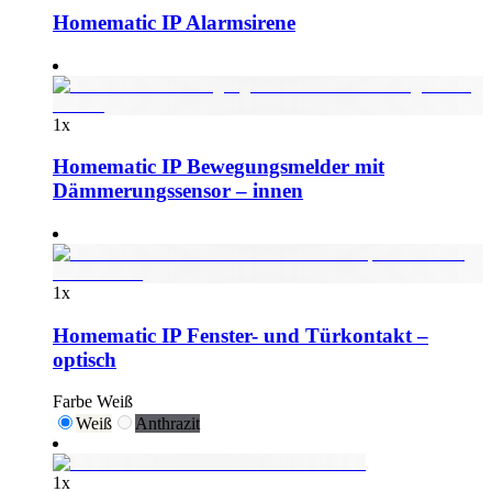
Homematic IP Alarmsirene
1
x
Homematic IP Bewegungsmelder mit
Dämmerungssensor – innen
1
x
Homematic IP Fenster- und Türkontakt –
optisch
Farbe
Weiß
Weiß
Anthrazit
1
x