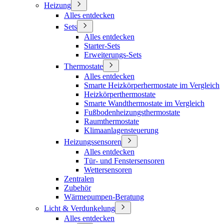
Heizung
Alles entdecken
Sets
Alles entdecken
Starter-Sets
Erweiterungs-Sets
Thermostate
Alles entdecken
Smarte Heizkörperhermostate im Vergleich
Heizkörperthermostate
Smarte Wandthermostate im Vergleich
Fußbodenheizungsthermostate
Raumthermostate
Klimaanlagensteuerung
Heizungssensoren
Alles entdecken
Tür- und Fenstersensoren
Wettersensoren
Zentralen
Zubehör
Wärmepumpen-Beratung
Licht & Verdunkelung
Alles entdecken