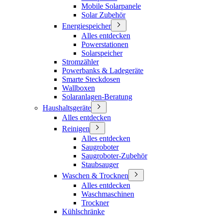
Mobile Solarpanele
Solar Zubehör
Energiespeicher
Alles entdecken
Powerstationen
Solarspeicher
Stromzähler
Powerbanks & Ladegeräte
Smarte Steckdosen
Wallboxen
Solaranlagen-Beratung
Haushaltsgeräte
Alles entdecken
Reinigen
Alles entdecken
Saugroboter
Saugroboter-Zubehör
Staubsauger
Waschen & Trocknen
Alles entdecken
Waschmaschinen
Trockner
Kühlschränke