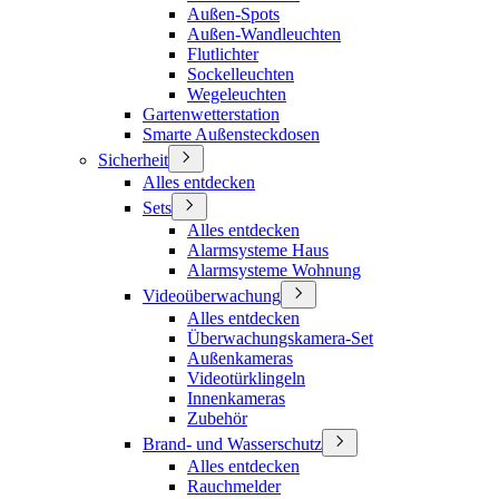
Außen-Spots
Außen-Wandleuchten
Flutlichter
Sockelleuchten
Wegeleuchten
Gartenwetterstation
Smarte Außensteckdosen
Sicherheit
Alles entdecken
Sets
Alles entdecken
Alarmsysteme Haus
Alarmsysteme Wohnung
Videoüberwachung
Alles entdecken
Überwachungskamera-Set
Außenkameras
Videotürklingeln
Innenkameras
Zubehör
Brand- und Wasserschutz
Alles entdecken
Rauchmelder