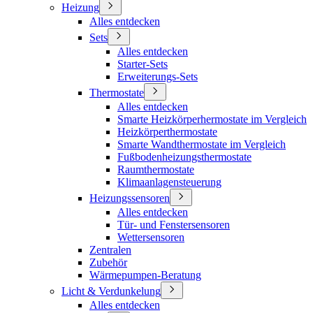
Heizung
Alles entdecken
Sets
Alles entdecken
Starter-Sets
Erweiterungs-Sets
Thermostate
Alles entdecken
Smarte Heizkörperhermostate im Vergleich
Heizkörperthermostate
Smarte Wandthermostate im Vergleich
Fußbodenheizungsthermostate
Raumthermostate
Klimaanlagensteuerung
Heizungssensoren
Alles entdecken
Tür- und Fenstersensoren
Wettersensoren
Zentralen
Zubehör
Wärmepumpen-Beratung
Licht & Verdunkelung
Alles entdecken