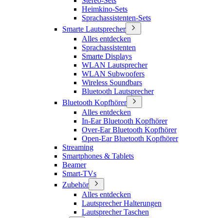
Stereo-Sets
Heimkino-Sets
Sprachassistenten-Sets
Smarte Lautsprecher
Alles entdecken
Sprachassistenten
Smarte Displays
WLAN Lautsprecher
WLAN Subwoofers
Wireless Soundbars
Bluetooth Lautsprecher
Bluetooth Kopfhörer
Alles entdecken
In-Ear Bluetooth Kopfhörer
Over-Ear Bluetooth Kopfhörer
Open-Ear Bluetooth Kopfhörer
Streaming
Smartphones & Tablets
Beamer
Smart-TVs
Zubehör
Alles entdecken
Lautsprecher Halterungen
Lautsprecher Taschen