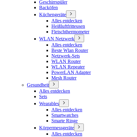
Geschirrspüler
Backöfen
Küchengeräte
Alles entdecken
Heißluftfritteusen
Fleischthermometer
WLAN Netzwerk
Alles entdecken
Beste Wlan Router
Netzwerk-Sets
WLAN Router
WLAN Repeater
PowerLAN Adapter
Mesh Router
Gesundheit
Alles entdecken
Sets
Wearables
Alles entdecken
Smartwatches
Smarte Ringe
Körpermessgeräte
Alles entdecken