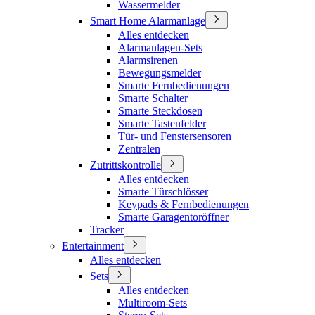
Wassermelder
Smart Home Alarmanlage
Alles entdecken
Alarmanlagen-Sets
Alarmsirenen
Bewegungsmelder
Smarte Fernbedienungen
Smarte Schalter
Smarte Steckdosen
Smarte Tastenfelder
Tür- und Fenstersensoren
Zentralen
Zutrittskontrolle
Alles entdecken
Smarte Türschlösser
Keypads & Fernbedienungen
Smarte Garagentoröffner
Tracker
Entertainment
Alles entdecken
Sets
Alles entdecken
Multiroom-Sets