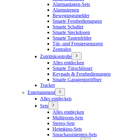
Alarmanlagen-Sets
Alarmsirenen
Bewegungsmelder
Smarte Fernbedienungen
Smarte Schalter
Smarte Steckdosen
Smarte Tastenfelder
Tür- und Fenstersensoren
Zentralen
Zutrittskontrolle
Alles entdecken
Smarte Türschlösser
Keypads & Fernbedienungen
Smarte Garagentoröffner
Tracker
Entertainment
Alles entdecken
Sets
Alles entdecken
Multiroom-Sets
Stereo-Sets
Heimkino-Sets
Sprachassistenten-Sets