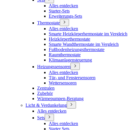
Alles entdecken
Starter-Sets
Erweiterungs-Sets
Thermostate
Alles entdecken
Smarte Heizkörperhermostate im Vergleich
Heizkörperthermostate
Smarte Wandthermostate im Vergleich
Fußbodenheizungsthermostate
Raumthermostate
Klimaanlagensteuerung
Heizungssensoren
Alles entdecken
Tür- und Fenstersensoren
Wettersensoren
Zentralen
Zubehör
Wärmepumpen-Beratung
Licht & Verdunkelung
Alles entdecken
Sets
Alles entdecken
Starter Sets