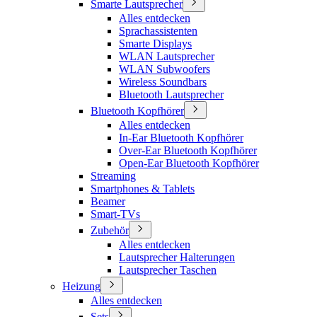
Smarte Lautsprecher
Alles entdecken
Sprachassistenten
Smarte Displays
WLAN Lautsprecher
WLAN Subwoofers
Wireless Soundbars
Bluetooth Lautsprecher
Bluetooth Kopfhörer
Alles entdecken
In-Ear Bluetooth Kopfhörer
Over-Ear Bluetooth Kopfhörer
Open-Ear Bluetooth Kopfhörer
Streaming
Smartphones & Tablets
Beamer
Smart-TVs
Zubehör
Alles entdecken
Lautsprecher Halterungen
Lautsprecher Taschen
Heizung
Alles entdecken
Sets