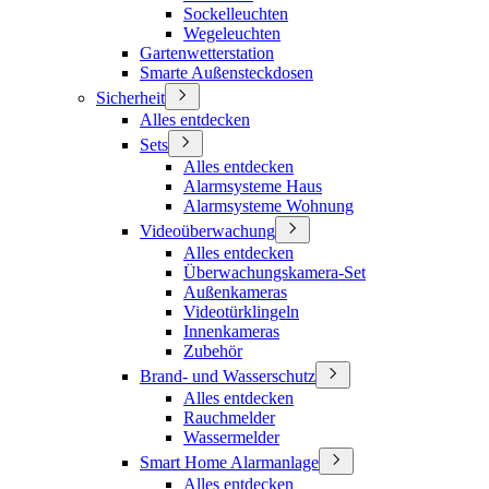
Sockelleuchten
Wegeleuchten
Gartenwetterstation
Smarte Außensteckdosen
Sicherheit
Alles entdecken
Sets
Alles entdecken
Alarmsysteme Haus
Alarmsysteme Wohnung
Videoüberwachung
Alles entdecken
Überwachungskamera-Set
Außenkameras
Videotürklingeln
Innenkameras
Zubehör
Brand- und Wasserschutz
Alles entdecken
Rauchmelder
Wassermelder
Smart Home Alarmanlage
Alles entdecken