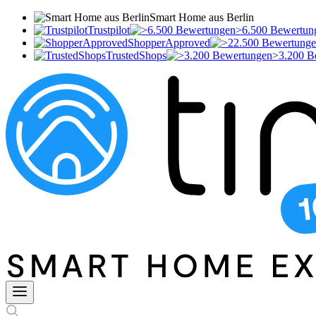
Smart Home aus Berlin
Trustpilot
>6.500 Bewertun
ShopperApproved
TrustedShops
>3.200 B