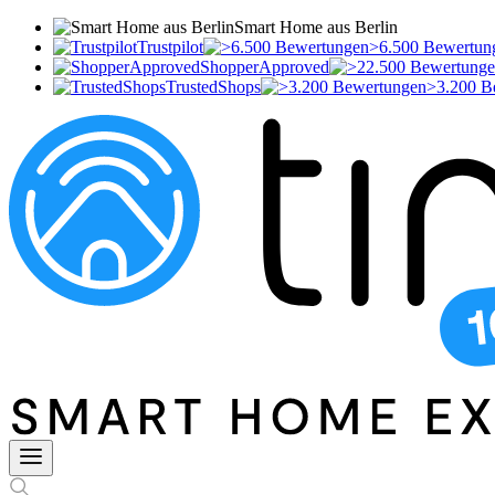
Smart Home aus Berlin
Trustpilot
>6.500 Bewertun
ShopperApproved
TrustedShops
>3.200 B