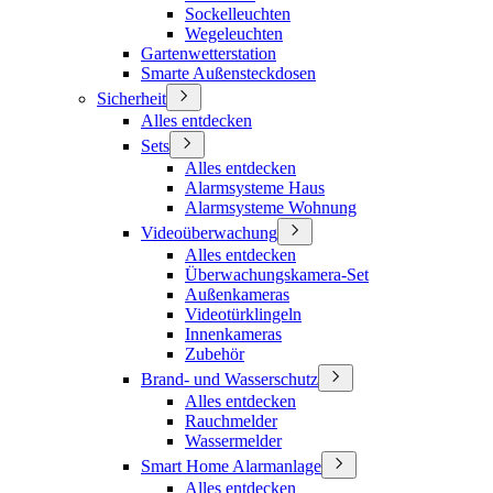
Sockelleuchten
Wegeleuchten
Gartenwetterstation
Smarte Außensteckdosen
Sicherheit
Alles entdecken
Sets
Alles entdecken
Alarmsysteme Haus
Alarmsysteme Wohnung
Videoüberwachung
Alles entdecken
Überwachungskamera-Set
Außenkameras
Videotürklingeln
Innenkameras
Zubehör
Brand- und Wasserschutz
Alles entdecken
Rauchmelder
Wassermelder
Smart Home Alarmanlage
Alles entdecken