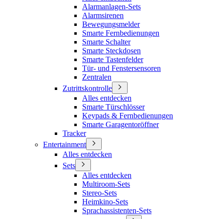
Alarmanlagen-Sets
Alarmsirenen
Bewegungsmelder
Smarte Fernbedienungen
Smarte Schalter
Smarte Steckdosen
Smarte Tastenfelder
Tür- und Fenstersensoren
Zentralen
Zutrittskontrolle
Alles entdecken
Smarte Türschlösser
Keypads & Fernbedienungen
Smarte Garagentoröffner
Tracker
Entertainment
Alles entdecken
Sets
Alles entdecken
Multiroom-Sets
Stereo-Sets
Heimkino-Sets
Sprachassistenten-Sets