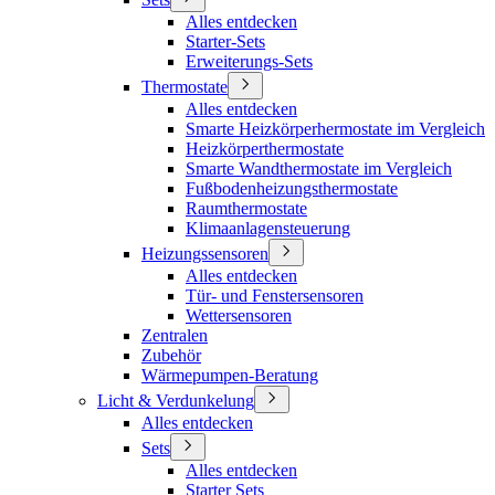
Alles entdecken
Starter-Sets
Erweiterungs-Sets
Thermostate
Alles entdecken
Smarte Heizkörperhermostate im Vergleich
Heizkörperthermostate
Smarte Wandthermostate im Vergleich
Fußbodenheizungsthermostate
Raumthermostate
Klimaanlagensteuerung
Heizungssensoren
Alles entdecken
Tür- und Fenstersensoren
Wettersensoren
Zentralen
Zubehör
Wärmepumpen-Beratung
Licht & Verdunkelung
Alles entdecken
Sets
Alles entdecken
Starter Sets