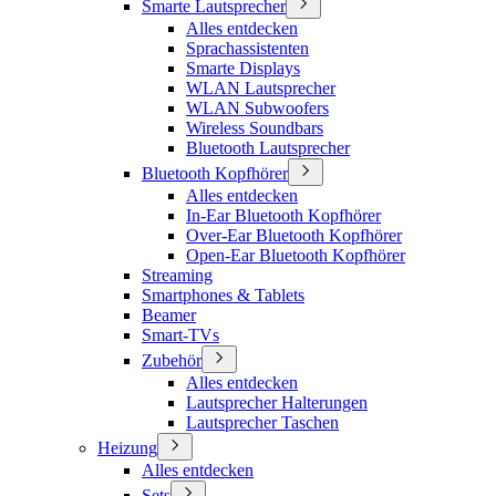
Smarte Lautsprecher
Alles entdecken
Sprachassistenten
Smarte Displays
WLAN Lautsprecher
WLAN Subwoofers
Wireless Soundbars
Bluetooth Lautsprecher
Bluetooth Kopfhörer
Alles entdecken
In-Ear Bluetooth Kopfhörer
Over-Ear Bluetooth Kopfhörer
Open-Ear Bluetooth Kopfhörer
Streaming
Smartphones & Tablets
Beamer
Smart-TVs
Zubehör
Alles entdecken
Lautsprecher Halterungen
Lautsprecher Taschen
Heizung
Alles entdecken
Sets