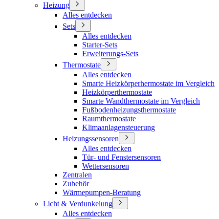
Heizung
Alles entdecken
Sets
Alles entdecken
Starter-Sets
Erweiterungs-Sets
Thermostate
Alles entdecken
Smarte Heizkörperhermostate im Vergleich
Heizkörperthermostate
Smarte Wandthermostate im Vergleich
Fußbodenheizungsthermostate
Raumthermostate
Klimaanlagensteuerung
Heizungssensoren
Alles entdecken
Tür- und Fenstersensoren
Wettersensoren
Zentralen
Zubehör
Wärmepumpen-Beratung
Licht & Verdunkelung
Alles entdecken