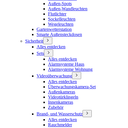
Außen-Spots
Außen-Wandleuchten
Flutlichter
Sockelleuchten
Wegeleuchten
Gartenwetterstation
Smarte Außensteckdosen
Sicherheit
Alles entdecken
Sets
Alles entdecken
Alarmsysteme Haus
Alarmsysteme Wohnung
Videoüberwachung
Alles entdecken
Überwachungskamera-Set
Außenkameras
Videotürklingeln
Innenkameras
Zubehör
Brand- und Wasserschutz
Alles entdecken
Rauchmelder