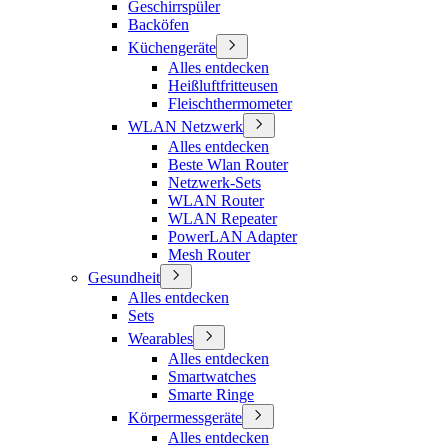
Geschirrspüler
Backöfen
Küchengeräte
Alles entdecken
Heißluftfritteusen
Fleischthermometer
WLAN Netzwerk
Alles entdecken
Beste Wlan Router
Netzwerk-Sets
WLAN Router
WLAN Repeater
PowerLAN Adapter
Mesh Router
Gesundheit
Alles entdecken
Sets
Wearables
Alles entdecken
Smartwatches
Smarte Ringe
Körpermessgeräte
Alles entdecken