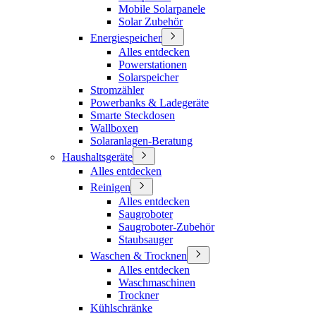
Mobile Solarpanele
Solar Zubehör
Energiespeicher
Alles entdecken
Powerstationen
Solarspeicher
Stromzähler
Powerbanks & Ladegeräte
Smarte Steckdosen
Wallboxen
Solaranlagen-Beratung
Haushaltsgeräte
Alles entdecken
Reinigen
Alles entdecken
Saugroboter
Saugroboter-Zubehör
Staubsauger
Waschen & Trocknen
Alles entdecken
Waschmaschinen
Trockner
Kühlschränke