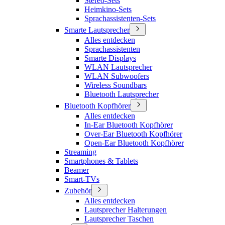
Stereo-Sets
Heimkino-Sets
Sprachassistenten-Sets
Smarte Lautsprecher
Alles entdecken
Sprachassistenten
Smarte Displays
WLAN Lautsprecher
WLAN Subwoofers
Wireless Soundbars
Bluetooth Lautsprecher
Bluetooth Kopfhörer
Alles entdecken
In-Ear Bluetooth Kopfhörer
Over-Ear Bluetooth Kopfhörer
Open-Ear Bluetooth Kopfhörer
Streaming
Smartphones & Tablets
Beamer
Smart-TVs
Zubehör
Alles entdecken
Lautsprecher Halterungen
Lautsprecher Taschen