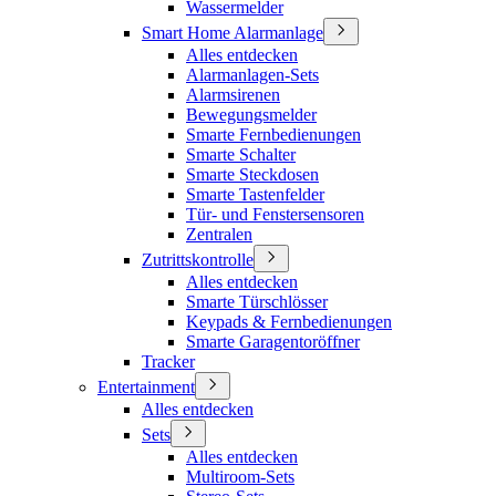
Wassermelder
Smart Home Alarmanlage
Alles entdecken
Alarmanlagen-Sets
Alarmsirenen
Bewegungsmelder
Smarte Fernbedienungen
Smarte Schalter
Smarte Steckdosen
Smarte Tastenfelder
Tür- und Fenstersensoren
Zentralen
Zutrittskontrolle
Alles entdecken
Smarte Türschlösser
Keypads & Fernbedienungen
Smarte Garagentoröffner
Tracker
Entertainment
Alles entdecken
Sets
Alles entdecken
Multiroom-Sets