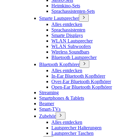
Stereo-Sets
Heimkino-Sets
Sprachassistenten-Sets
Smarte Lautsprecher
Alles entdecken
Sprachassistenten
Smarte Displays
WLAN Lautsprecher
WLAN Subwoofers
Wireless Soundbars
Bluetooth Lautsprecher
Bluetooth Kopfhörer
Alles entdecken
In-Ear Bluetooth Kopfhörer
Over-Ear Bluetooth Kopfhörer
Open-Ear Bluetooth Kopfhörer
Streaming
Smartphones & Tablets
Beamer
Smart-TVs
Zubehör
Alles entdecken
Lautsprecher Halterungen
Lautsprecher Taschen