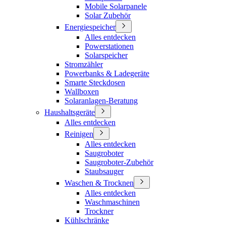
Mobile Solarpanele
Solar Zubehör
Energiespeicher
Alles entdecken
Powerstationen
Solarspeicher
Stromzähler
Powerbanks & Ladegeräte
Smarte Steckdosen
Wallboxen
Solaranlagen-Beratung
Haushaltsgeräte
Alles entdecken
Reinigen
Alles entdecken
Saugroboter
Saugroboter-Zubehör
Staubsauger
Waschen & Trocknen
Alles entdecken
Waschmaschinen
Trockner
Kühlschränke