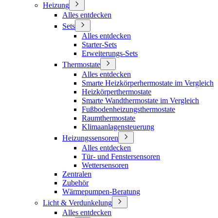
Heizung
Alles entdecken
Sets
Alles entdecken
Starter-Sets
Erweiterungs-Sets
Thermostate
Alles entdecken
Smarte Heizkörperhermostate im Vergleich
Heizkörperthermostate
Smarte Wandthermostate im Vergleich
Fußbodenheizungsthermostate
Raumthermostate
Klimaanlagensteuerung
Heizungssensoren
Alles entdecken
Tür- und Fenstersensoren
Wettersensoren
Zentralen
Zubehör
Wärmepumpen-Beratung
Licht & Verdunkelung
Alles entdecken