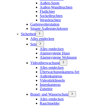
Außen-Spots
Außen-Wandleuchten
Flutlichter
Sockelleuchten
Wegeleuchten
Gartenwetterstation
Smarte Außensteckdosen
Sicherheit
Alles entdecken
Sets
Alles entdecken
Alarmsysteme Haus
Alarmsysteme Wohnung
Videoüberwachung
Alles entdecken
Überwachungskamera-Set
Außenkameras
Videotürklingeln
Innenkameras
Zubehör
Brand- und Wasserschutz
Alles entdecken
Rauchmelder