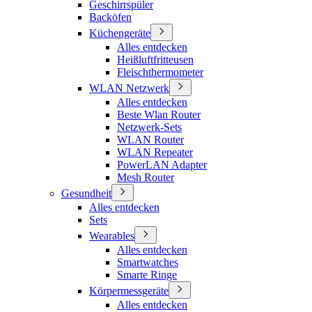
Geschirrspüler
Backöfen
Küchengeräte
Alles entdecken
Heißluftfritteusen
Fleischthermometer
WLAN Netzwerk
Alles entdecken
Beste Wlan Router
Netzwerk-Sets
WLAN Router
WLAN Repeater
PowerLAN Adapter
Mesh Router
Gesundheit
Alles entdecken
Sets
Wearables
Alles entdecken
Smartwatches
Smarte Ringe
Körpermessgeräte
Alles entdecken