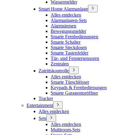
Wassermelder
Smart Home Alarmanlage
Alles entdecken
Alarmanlagen-Sets
Alarmsirenen
Bewegungsmelder
Smarte Fernbedienungen
Smarte Schalter
Smarte Steckdosen
Smarte Tastenfelder
Tür- und Fenstersensoren
Zentralen
Zutrittskontrolle
Alles entdecken
Smarte Türschlösser
Keypads & Fernbedienungen
Smarte Garagentoröffner
Tracker
Entertainment
Alles entdecken
Sets
Alles entdecken
Multiroom-Sets