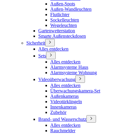
Außen-Spots
Außen-Wandleuchten
Flutlichter
Sockelleuchten
Wegeleuchten
Gartenwetterstation
Smarte Außensteckdosen
Sicherheit
Alles entdecken
Sets
Alles entdecken
Alarmsysteme Haus
Alarmsysteme Wohnung
Videoüberwachung
Alles entdecken
Überwachungskamera-Set
Außenkameras
Videotürklingeln
Innenkameras
Zubehör
Brand- und Wasserschutz
Alles entdecken
Rauchmelder