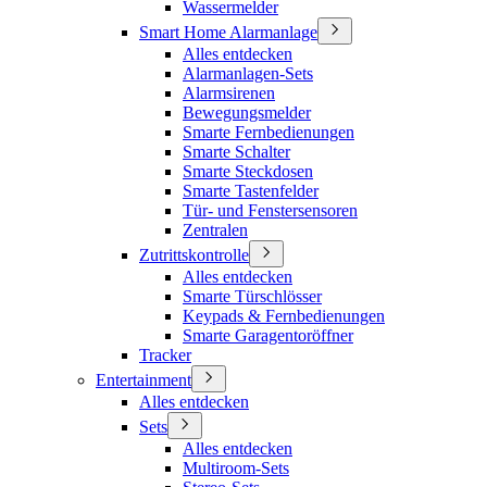
Wassermelder
Smart Home Alarmanlage
Alles entdecken
Alarmanlagen-Sets
Alarmsirenen
Bewegungsmelder
Smarte Fernbedienungen
Smarte Schalter
Smarte Steckdosen
Smarte Tastenfelder
Tür- und Fenstersensoren
Zentralen
Zutrittskontrolle
Alles entdecken
Smarte Türschlösser
Keypads & Fernbedienungen
Smarte Garagentoröffner
Tracker
Entertainment
Alles entdecken
Sets
Alles entdecken
Multiroom-Sets