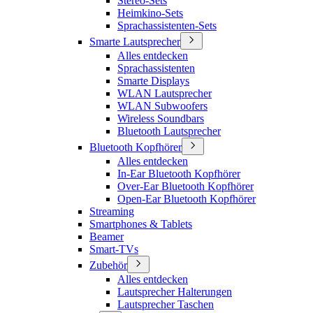
Stereo-Sets
Heimkino-Sets
Sprachassistenten-Sets
Smarte Lautsprecher
Alles entdecken
Sprachassistenten
Smarte Displays
WLAN Lautsprecher
WLAN Subwoofers
Wireless Soundbars
Bluetooth Lautsprecher
Bluetooth Kopfhörer
Alles entdecken
In-Ear Bluetooth Kopfhörer
Over-Ear Bluetooth Kopfhörer
Open-Ear Bluetooth Kopfhörer
Streaming
Smartphones & Tablets
Beamer
Smart-TVs
Zubehör
Alles entdecken
Lautsprecher Halterungen
Lautsprecher Taschen