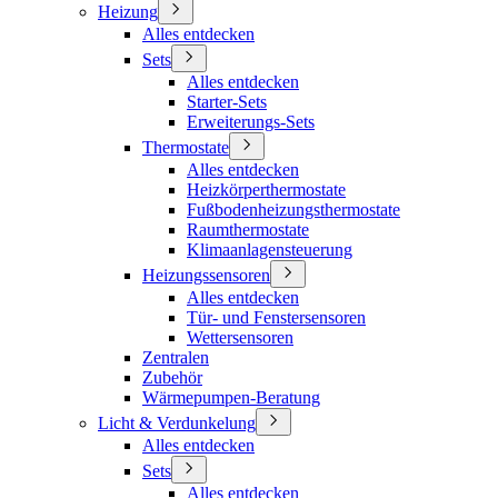
Heizung
Alles entdecken
Sets
Alles entdecken
Starter-Sets
Erweiterungs-Sets
Thermostate
Alles entdecken
Heizkörperthermostate
Fußbodenheizungsthermostate
Raumthermostate
Klimaanlagensteuerung
Heizungssensoren
Alles entdecken
Tür- und Fenstersensoren
Wettersensoren
Zentralen
Zubehör
Wärmepumpen-Beratung
Licht & Verdunkelung
Alles entdecken
Sets
Alles entdecken