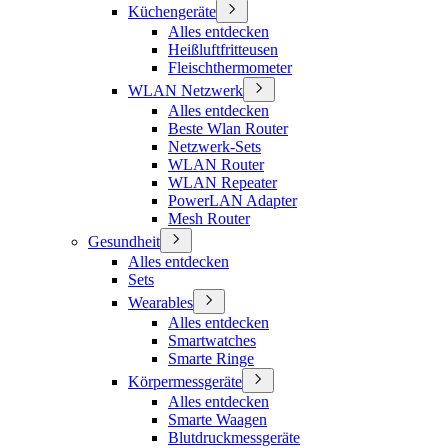
Küchengeräte
Alles entdecken
Heißluftfritteusen
Fleischthermometer
WLAN Netzwerk
Alles entdecken
Beste Wlan Router
Netzwerk-Sets
WLAN Router
WLAN Repeater
PowerLAN Adapter
Mesh Router
Gesundheit
Alles entdecken
Sets
Wearables
Alles entdecken
Smartwatches
Smarte Ringe
Körpermessgeräte
Alles entdecken
Smarte Waagen
Blutdruckmessgeräte