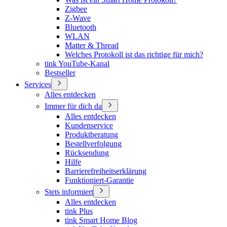
Zigbee
Z-Wave
Bluetooth
WLAN
Matter & Thread
Welches Protokoll ist das richtige für mich?
tink YouTube-Kanal
Bestseller
Services
Alles entdecken
Immer für dich da
Alles entdecken
Kundenservice
Produktberatung
Bestellverfolgung
Rücksendung
Hilfe
Barrierefreiheitserklärung
Funktioniert-Garantie
Stets informiert
Alles entdecken
tink Plus
tink Smart Home Blog