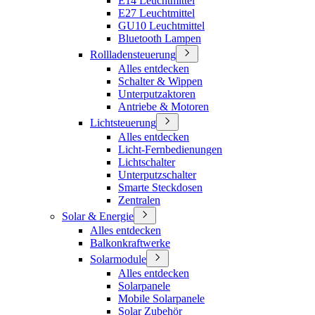
E14 Leuchtmittel
E27 Leuchtmittel
GU10 Leuchtmittel
Bluetooth Lampen
Rollladensteuerung
Alles entdecken
Schalter & Wippen
Unterputzaktoren
Antriebe & Motoren
Lichtsteuerung
Alles entdecken
Licht-Fernbedienungen
Lichtschalter
Unterputzschalter
Smarte Steckdosen
Zentralen
Solar & Energie
Alles entdecken
Balkonkraftwerke
Solarmodule
Alles entdecken
Solarpanele
Mobile Solarpanele
Solar Zubehör