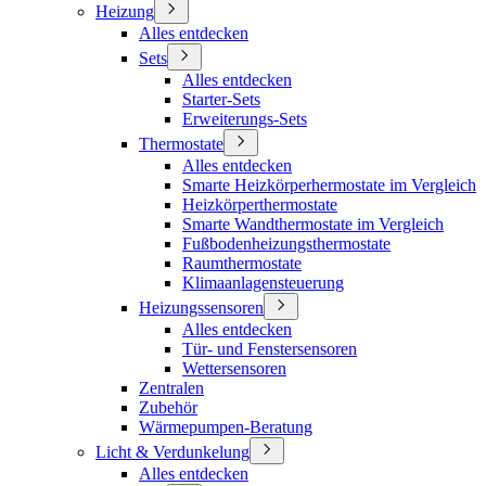
Heizung
Alles entdecken
Sets
Alles entdecken
Starter-Sets
Erweiterungs-Sets
Thermostate
Alles entdecken
Smarte Heizkörperhermostate im Vergleich
Heizkörperthermostate
Smarte Wandthermostate im Vergleich
Fußbodenheizungsthermostate
Raumthermostate
Klimaanlagensteuerung
Heizungssensoren
Alles entdecken
Tür- und Fenstersensoren
Wettersensoren
Zentralen
Zubehör
Wärmepumpen-Beratung
Licht & Verdunkelung
Alles entdecken