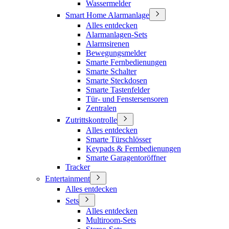
Wassermelder
Smart Home Alarmanlage
Alles entdecken
Alarmanlagen-Sets
Alarmsirenen
Bewegungsmelder
Smarte Fernbedienungen
Smarte Schalter
Smarte Steckdosen
Smarte Tastenfelder
Tür- und Fenstersensoren
Zentralen
Zutrittskontrolle
Alles entdecken
Smarte Türschlösser
Keypads & Fernbedienungen
Smarte Garagentoröffner
Tracker
Entertainment
Alles entdecken
Sets
Alles entdecken
Multiroom-Sets