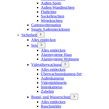
Außen-Spots
Außen-Wandleuchten
Flutlichter
Sockelleuchten
Wegeleuchten
Gartenwetterstation
Smarte Außensteckdosen
Sicherheit
Alles entdecken
Sets
Alles entdecken
Alarmsysteme Haus
Alarmsysteme Wohnung
Videoüberwachung
Alles entdecken
Überwachungskamera-Set
Außenkameras
Videotürklingeln
Innenkameras
Zubehör
Brand- und Wasserschutz
Alles entdecken
Rauchmelder