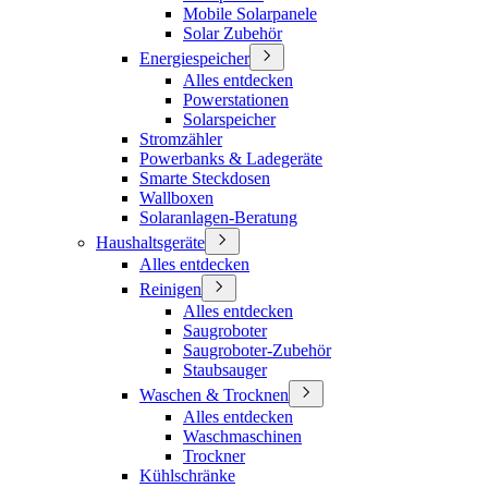
Mobile Solarpanele
Solar Zubehör
Energiespeicher
Alles entdecken
Powerstationen
Solarspeicher
Stromzähler
Powerbanks & Ladegeräte
Smarte Steckdosen
Wallboxen
Solaranlagen-Beratung
Haushaltsgeräte
Alles entdecken
Reinigen
Alles entdecken
Saugroboter
Saugroboter-Zubehör
Staubsauger
Waschen & Trocknen
Alles entdecken
Waschmaschinen
Trockner
Kühlschränke