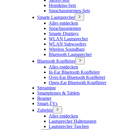
Stereo-Sets
Heimkino-Sets
Sprachassistenten-Sets
Smarte Lautsprecher
Alles entdecken
Sprachassistenten
Smarte Displays
WLAN Lautsprecher
WLAN Subwoofers
Wireless Soundbars
Bluetooth Lautsprecher
Bluetooth Kopfhörer
Alles entdecken
In-Ear Bluetooth Kopfhörer
Over-Ear Bluetooth Kopfhörer
Open-Ear Bluetooth Kopfhörer
Streaming
Smartphones & Tablets
Beamer
Smart-TVs
Zubehör
Alles entdecken
Lautsprecher Halterungen
Lautsprecher Taschen