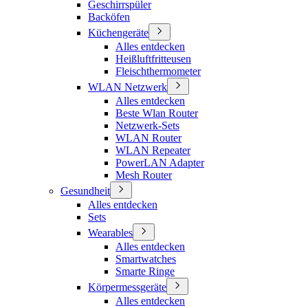
Geschirrspüler
Backöfen
Küchengeräte
Alles entdecken
Heißluftfritteusen
Fleischthermometer
WLAN Netzwerk
Alles entdecken
Beste Wlan Router
Netzwerk-Sets
WLAN Router
WLAN Repeater
PowerLAN Adapter
Mesh Router
Gesundheit
Alles entdecken
Sets
Wearables
Alles entdecken
Smartwatches
Smarte Ringe
Körpermessgeräte
Alles entdecken