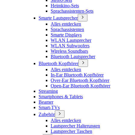
Stereo-Sets
Heimkino-Sets
Sprachassistenten-Sets
Smarte Lautsprecher
Alles entdecken
Sprachassistenten
Smarte Displays
WLAN Lautsprecher
WLAN Subwoofers
Wireless Soundbars
Bluetooth Lautsprecher
Bluetooth Kopfhörer
Alles entdecken
In-Ear Bluetooth Kopfhörer
Over-Ear Bluetooth Kopfhörer
Open-Ear Bluetooth Kopfhörer
Streaming
Smartphones & Tablets
Beamer
Smart-TVs
Zubehör
Alles entdecken
Lautsprecher Halterungen
Lautsprecher Taschen