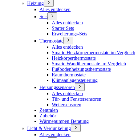
Heizung
Alles entdecken
Sets
Alles entdecken
Starter-Sets
Erweiterungs-Sets
Thermostate
Alles entdecken
Smarte Heizkörperhermostate im Vergleich
Heizkörperthermostate
Smarte Wandthermostate im Vergleich
Fußbodenheizungsthermostate
Raumthermostate
Klimaanlagensteuerung
Heizungssensoren
Alles entdecken
Tür- und Fenstersensoren
Wettersensoren
Zentralen
Zubehör
Wärmepumpen-Beratung
Licht & Verdunkelung
Alles entdecken