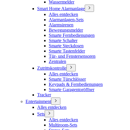
Wassermelder
Smart Home Alarmanlage
Alles entdecken
Alarmanlagen-Sets
Alarmsirenen
Bewegungsmelder
Smarte Fernbedienungen
Smarte Schalter
Smarte Steckdosen
Smarte Tastenfelder
Tür- und Fenstersensoren
Zentralen
Zutrittskontrolle
Alles entdecken
Smarte Türschlösser
Keypads & Fernbedienungen
Smarte Garagentoröffner
Tracker
Entertainment
Alles entdecken
Sets
Alles entdecken
Multiroom-Sets