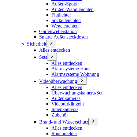
Außen-Spots
Außen-Wandleuchten
Flutlichter
Sockelleuchten
Wegeleuchten
Gartenwetterstation
Smarte Außensteckdosen
Sicherheit
Alles entdecken
Sets
Alles entdecken
Alarmsysteme Haus
Alarmsysteme Wohnung
Videoüberwachung
Alles entdecken
Überwachungskamera-Set
Außenkameras
Videotürklingeln
Innenkameras
Zubehör
Brand- und Wasserschutz
Alles entdecken
Rauchmelder