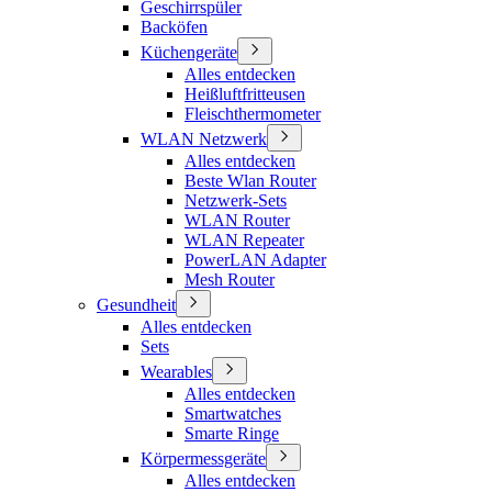
Geschirrspüler
Backöfen
Küchengeräte
Alles entdecken
Heißluftfritteusen
Fleischthermometer
WLAN Netzwerk
Alles entdecken
Beste Wlan Router
Netzwerk-Sets
WLAN Router
WLAN Repeater
PowerLAN Adapter
Mesh Router
Gesundheit
Alles entdecken
Sets
Wearables
Alles entdecken
Smartwatches
Smarte Ringe
Körpermessgeräte
Alles entdecken