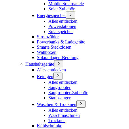
Mobile Solarpanele
Solar Zubehör
Energiespeicher
Alles entdecken
Powerstationen
Solarspeicher
Stromzähler
Powerbanks & Ladegeräte
Smarte Steckdosen
Wallboxen
Solaranlagen-Beratung
Haushaltsgeräte
Alles entdecken
Reinigen
Alles entdecken
Saugroboter
Saugroboter-Zubehör
Staubsauger
Waschen & Trocknen
Alles entdecken
Waschmaschinen
Trockner
Kühlschränke