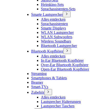
Stereo-Sets
Heimkino-Sets
Sprachassistenten-Sets
Smarte Lautsprecher
Alles entdecken
Sprachassistenten
Smarte Displays
WLAN Lautsprecher
WLAN Subwoofers
Wireless Soundbars
Bluetooth Lautsprecher
Bluetooth Kopfhörer
Alles entdecken
In-Ear Bluetooth Kopfhörer
Over-Ear Bluetooth Kopfhörer
Open-Ear Bluetooth Kopfhörer
Streaming
Smartphones & Tablets
Beamer
Smart-TVs
Zubehör
Alles entdecken
Lautsprecher Halterungen
Lautsprecher Taschen