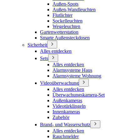
Außen-Spots
Außen-Wandleuchten
Flutlichter
Sockelleuchten
Wegeleuchten
Gartenwetterstation
Smarte Außensteckdosen
Sicherheit
Alles entdecken
Sets
Alles entdecken
Alarmsysteme Haus
Alarmsysteme Wohnung
Videoüberwachung
Alles entdecken
Überwachungskamera-Set
Außenkameras
Videotürklingeln
Innenkameras
Zubehör
Brand- und Wasserschutz
Alles entdecken
Rauchmelder