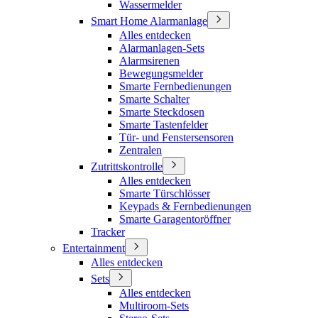
Wassermelder
Smart Home Alarmanlage
Alles entdecken
Alarmanlagen-Sets
Alarmsirenen
Bewegungsmelder
Smarte Fernbedienungen
Smarte Schalter
Smarte Steckdosen
Smarte Tastenfelder
Tür- und Fenstersensoren
Zentralen
Zutrittskontrolle
Alles entdecken
Smarte Türschlösser
Keypads & Fernbedienungen
Smarte Garagentoröffner
Tracker
Entertainment
Alles entdecken
Sets
Alles entdecken
Multiroom-Sets