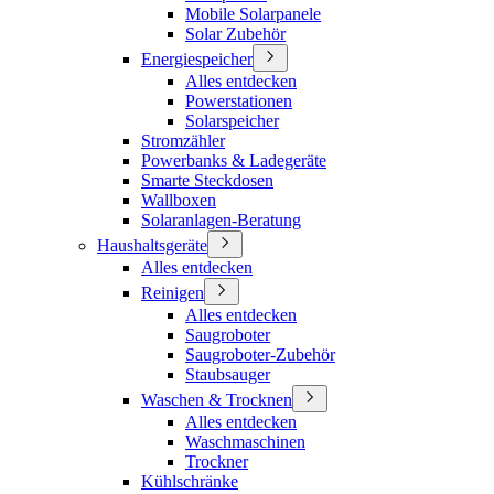
Mobile Solarpanele
Solar Zubehör
Energiespeicher
Alles entdecken
Powerstationen
Solarspeicher
Stromzähler
Powerbanks & Ladegeräte
Smarte Steckdosen
Wallboxen
Solaranlagen-Beratung
Haushaltsgeräte
Alles entdecken
Reinigen
Alles entdecken
Saugroboter
Saugroboter-Zubehör
Staubsauger
Waschen & Trocknen
Alles entdecken
Waschmaschinen
Trockner
Kühlschränke