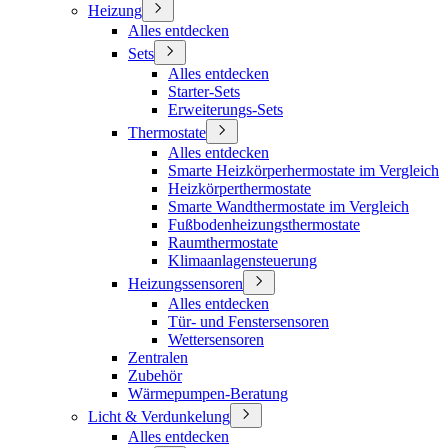
Heizung
Alles entdecken
Sets
Alles entdecken
Starter-Sets
Erweiterungs-Sets
Thermostate
Alles entdecken
Smarte Heizkörperhermostate im Vergleich
Heizkörperthermostate
Smarte Wandthermostate im Vergleich
Fußbodenheizungsthermostate
Raumthermostate
Klimaanlagensteuerung
Heizungssensoren
Alles entdecken
Tür- und Fenstersensoren
Wettersensoren
Zentralen
Zubehör
Wärmepumpen-Beratung
Licht & Verdunkelung
Alles entdecken