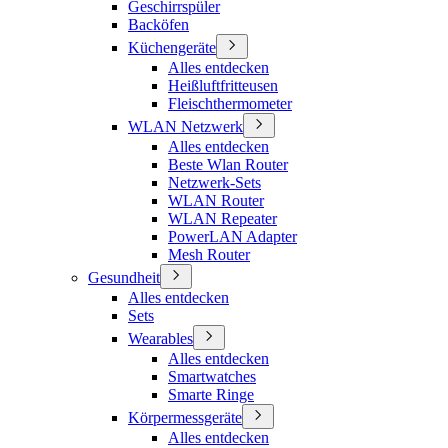
Geschirrspüler
Backöfen
Küchengeräte
Alles entdecken
Heißluftfritteusen
Fleischthermometer
WLAN Netzwerk
Alles entdecken
Beste Wlan Router
Netzwerk-Sets
WLAN Router
WLAN Repeater
PowerLAN Adapter
Mesh Router
Gesundheit
Alles entdecken
Sets
Wearables
Alles entdecken
Smartwatches
Smarte Ringe
Körpermessgeräte
Alles entdecken