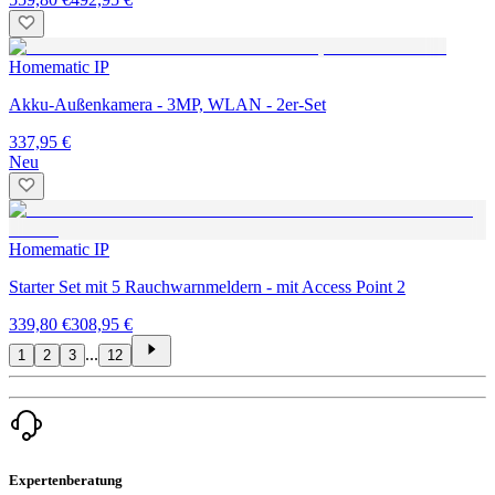
Homematic IP
Akku-Außenkamera - 3MP, WLAN - 2er-Set
337,95 €
Neu
Homematic IP
Starter Set mit 5 Rauchwarnmeldern - mit Access Point 2
339,80 €
308,95 €
...
1
2
3
12
Expertenberatung