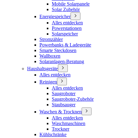
Mobile Solarpanele
Solar Zubehör
Energiespeicher
Alles entdecken
Powerstationen
Solarspeicher
Stromzähler
Powerbanks & Ladegeräte
Smarte Steckdosen
Wallboxen
Solaranlagen-Beratung
Haushaltsgeräte
Alles entdecken
Reinigen
Alles entdecken
Saugroboter
Saugroboter-Zubehör
Staubsauger
Waschen & Trocknen
Alles entdecken
Waschmaschinen
Trockner
Kühlschränke