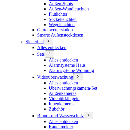
Außen-Spots
Außen-Wandleuchten
Flutlichter
Sockelleuchten
Wegeleuchten
Gartenwetterstation
Smarte Außensteckdosen
Sicherheit
Alles entdecken
Sets
Alles entdecken
Alarmsysteme Haus
Alarmsysteme Wohnung
Videoüberwachung
Alles entdecken
Überwachungskamera-Set
Außenkameras
Videotürklingeln
Innenkameras
Zubehör
Brand- und Wasserschutz
Alles entdecken
Rauchmelder