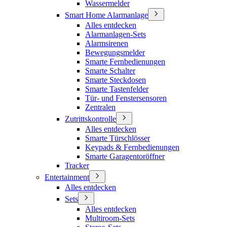
Wassermelder
Smart Home Alarmanlage
Alles entdecken
Alarmanlagen-Sets
Alarmsirenen
Bewegungsmelder
Smarte Fernbedienungen
Smarte Schalter
Smarte Steckdosen
Smarte Tastenfelder
Tür- und Fenstersensoren
Zentralen
Zutrittskontrolle
Alles entdecken
Smarte Türschlösser
Keypads & Fernbedienungen
Smarte Garagentoröffner
Tracker
Entertainment
Alles entdecken
Sets
Alles entdecken
Multiroom-Sets