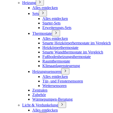
Heizung
Alles entdecken
Sets
Alles entdecken
Starter-Sets
Erweiterungs-Sets
Thermostate
Alles entdecken
Smarte Heizkörperhermostate im Vergleich
Heizkörperthermostate
Smarte Wandthermostate im Vergleich
Fußbodenheizungsthermostate
Raumthermostate
Klimaanlagensteuerung
Heizungssensoren
Alles entdecken
Tür- und Fenstersensoren
Wettersensoren
Zentralen
Zubehör
Wärmepumpen-Beratung
Licht & Verdunkelung
Alles entdecken