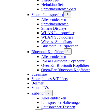
Stereo-Sets
Heimkino-Sets
Sprachassistenten-Sets
Smarte Lautsprecher
Alles entdecken
Sprachassistenten
Smarte Displays
WLAN Lautsprecher
WLAN Subwoofers
Wireless Soundbars
Bluetooth Lautsprecher
Bluetooth Kopfhörer
Alles entdecken
In-Ear Bluetooth Kopfhörer
Over-Ear Bluetooth Kopfhörer
Open-Ear Bluetooth Kopfhörer
Streaming
Smartphones & Tablets
Beamer
Smart-TVs
Zubehör
Alles entdecken
Lautsprecher Halterungen
Lautsprecher Taschen