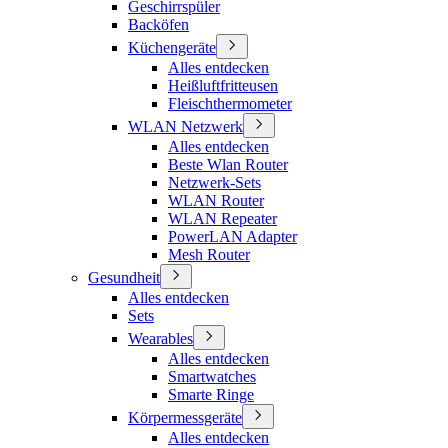
Geschirrspüler
Backöfen
Küchengeräte
Alles entdecken
Heißluftfritteusen
Fleischthermometer
WLAN Netzwerk
Alles entdecken
Beste Wlan Router
Netzwerk-Sets
WLAN Router
WLAN Repeater
PowerLAN Adapter
Mesh Router
Gesundheit
Alles entdecken
Sets
Wearables
Alles entdecken
Smartwatches
Smarte Ringe
Körpermessgeräte
Alles entdecken